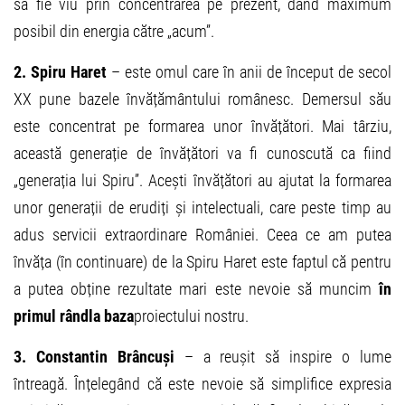
să fie viu prin concentrarea pe prezent, dând maximum
posibil din energia către „acum”.
2. Spiru Haret
– este omul care în anii de început de secol
XX pune bazele învățământului românesc. Demersul său
este concentrat pe formarea unor învățători. Mai târziu,
această generație de învățători va fi cunoscută ca fiind
„generația lui Spiru”. Acești învățători au ajutat la formarea
unor generații de erudiți și intelectuali, care peste timp au
adus servicii extraordinare României. Ceea ce am putea
învăța (în continuare) de la Spiru Haret este faptul că pentru
a putea obține rezultate mari este nevoie să muncim
în
primul rând
la baza
proiectului nostru.
3. Constantin Brâncuși
– a reușit să inspire o lume
întreagă. Înțelegând că este nevoie să simplifice expresia