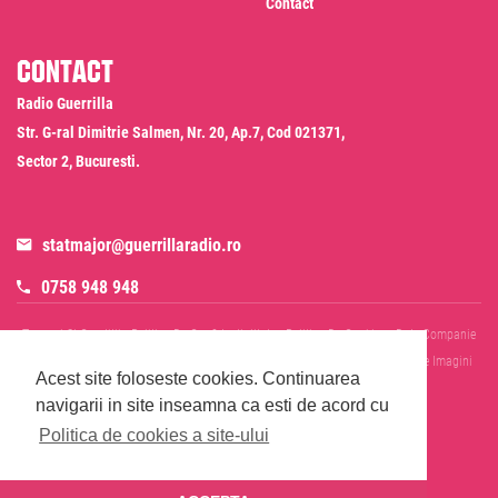
Contact
Contact
Radio Guerrilla
Str. G-ral Dimitrie Salmen, Nr. 20, Ap.7, Cod 021371,
Sector 2, Bucuresti.
statmajor@guerrillaradio.ro
0758 948 948
Termeni Si Conditii
Politica De Confidentialitate
Politica De Cookies
Date Companie
RADIO GUERRILLA SRL
Disclaimer SMS & WhatsApp
Informare Prelucrare Imagini
Acest site foloseste cookies.
Continuarea
Evenimente
Cod Deontologic
navigarii in site inseamna ca esti de acord cu
Politica de cookies a site-ului