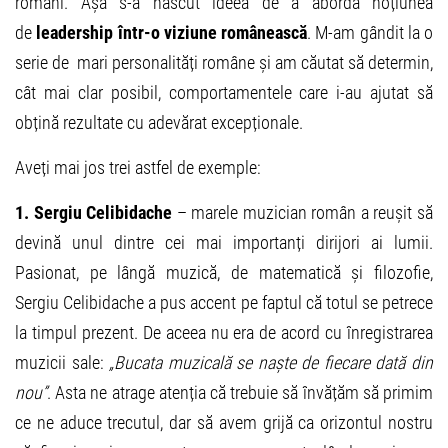
români. Așa s-a născut ideea de a aborda noțiunea
de
leadership într-o viziune românească
. M-am gândit la o
serie de mari personalități române și am căutat să determin,
cât mai clar posibil, comportamentele care i-au ajutat să
obțină rezultate cu adevărat excepționale.
Aveți mai jos trei astfel de exemple:
1. Sergiu Celibidache
– marele muzician român a reușit să
devină unul dintre cei mai importanți dirijori ai lumii.
Pasionat, pe lângă muzică, de matematică și filozofie,
Sergiu Celibidache a pus accent pe faptul că totul se petrece
la timpul prezent. De aceea nu era de acord cu înregistrarea
muzicii sale:
„Bucata muzicală se naște de fiecare dată din
nou”
. Asta ne atrage atenția că trebuie să învățăm să primim
ce ne aduce trecutul, dar să avem grijă ca orizontul nostru