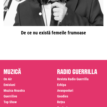
De ce nu există femeile frumoase
Muzică
Radio Guerrilla
On Air
Revista Radio Guerrilla
Emisiuni
Echipa
Muzica Noastra
Avanposturi
Guerrilive
Goodies
Top Show
Rețea