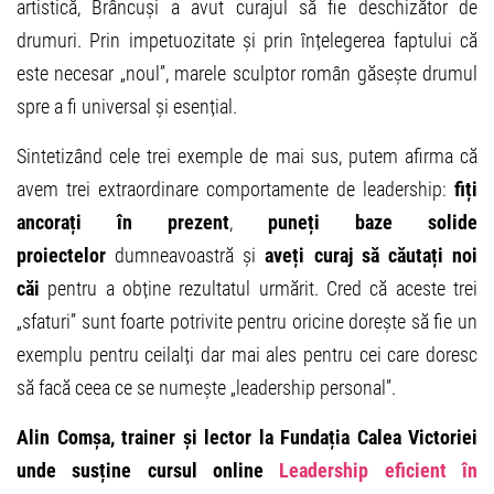
artistică, Brâncuși a avut curajul să fie deschizător de
drumuri. Prin impetuozitate și prin înțelegerea faptului că
este necesar „noul”, marele sculptor român găsește drumul
spre a fi universal și esențial.
Sintetizând cele trei exemple de mai sus, putem afirma că
avem trei extraordinare comportamente de leadership:
fiți
ancorați în prezent
,
puneți baze solide
proiectelor
dumneavoastră și
aveți curaj să căutați noi
căi
pentru a obține rezultatul urmărit. Cred că aceste trei
„sfaturi” sunt foarte potrivite pentru oricine dorește să fie un
exemplu pentru ceilalți dar mai ales pentru cei care doresc
să facă ceea ce se numește „leadership personal”.
Alin Comșa, trainer și lector la Fundația Calea Victoriei
unde susține cursul online
Leadership eficient în