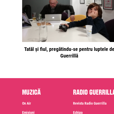
Tatăl și fiul, pregătindu-se pentru luptele d
Guerrillă
Muzică
Radio Guerrill
On Air
Revista Radio Guerrilla
Emisiuni
Echipa