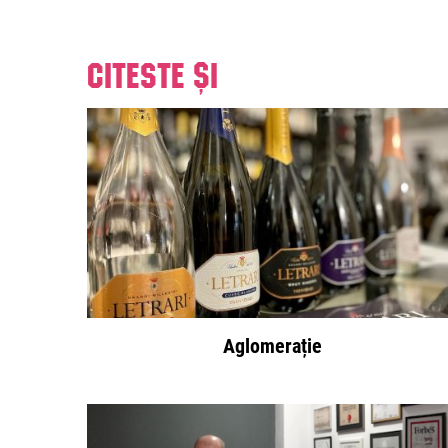
Citeste și
Aglomerație