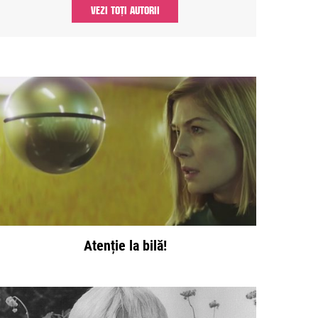
VEZI TOȚI AUTORII
Atenție la bilă!