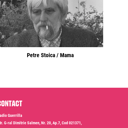
Petre Stoica / Mama
Contact
adio Guerrilla
tr. G-ral Dimitrie Salmen, Nr. 20, Ap.7, Cod 021371,