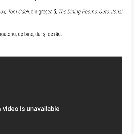
Box
,
Tom Odell
, din greșeală,
The Dining Rooms
,
Guts
,
Jonsi
gatoriu, de bine, dar și de rău.