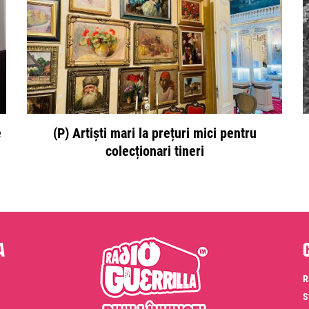
e
(P) Artiști mari la prețuri mici pentru
colecționari tineri
a
R
S