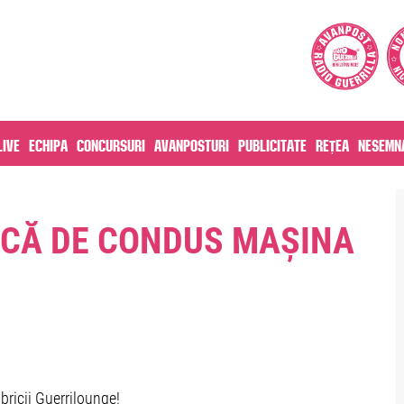
live
Echipa
Concursuri
Avanposturi
Publicitate
Rețea
Nesemna
ICĂ DE CONDUS MAȘINA
bricii Guerrilounge!