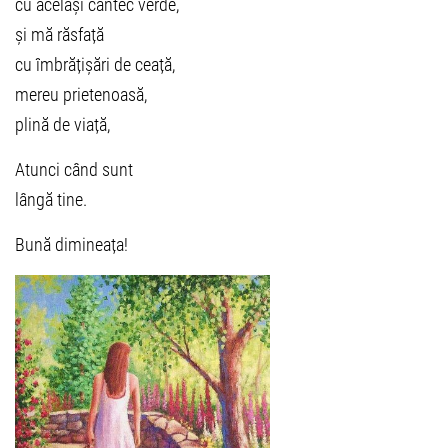
cu același cântec verde,
și mă răsfață
cu îmbrățișări de ceață,
mereu prietenoasă,
plină de viață,
Atunci când sunt
lângă tine.
Bună dimineața!