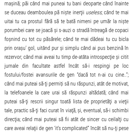
mașină; păi când mai puneai tu bani deoparte când înainte
se duceau deamboulea pă niște inerţii
useless
; când te mai
uitai tu ca prostul fără să te bată nimeni pe umăr la niște
porumbei care se joacă și s-auzi o stradă întreagă de copaci
foșnind cu tot cu păsărele; când te mai dădeai tu cu bicla
prin orașu’ gol, uitând pur și simplu când ai pus benzină în
rezervor; când mai aveai tu timp de-atâta introspecţie și citit
jurnale din facultate astfel încât să-i respingi pe loc
fostului/fostei avansurile de gen “dacă tot n-ai cu cine..”;
când mai puteai să-ţi permiți să nu răspunzi, atât de motivat,
la telefoanele la care urai să răspunzi altădată; când mai
puteai să-ţi rescrii singur toată lista de proprietăţi a vieţii
tale, practic să-ţi faci curat în viaţă, și, eventual, să-i schimbi
direcţia; când mai puteai să fii atât de sincer cu ceilalţi cu
care aveai relaţii de gen ‘it’s complicated” încât să nu-ţi pese