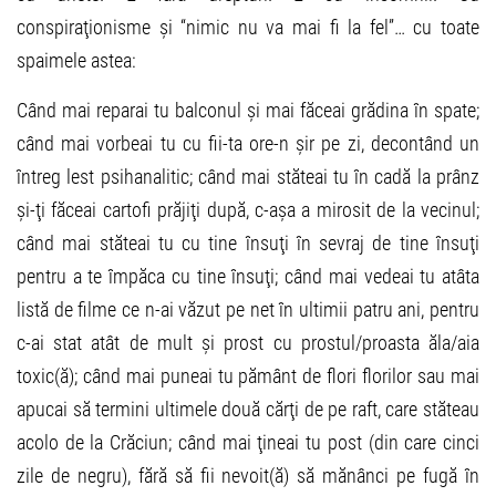
conspiraţionisme și “nimic nu va mai fi la fel”… cu toate
spaimele astea:
Când mai reparai tu balconul și mai făceai grădina în spate;
când mai vorbeai tu cu fii-ta ore-n șir pe zi, decontând un
întreg lest psihanalitic; când mai stăteai tu în cadă la prânz
și-ţi făceai cartofi prăjiţi după, c-așa a mirosit de la vecinul;
când mai stăteai tu cu tine însuţi în sevraj de tine însuţi
pentru a te împăca cu tine însuţi; când mai vedeai tu atâta
listă de filme ce n-ai văzut pe net în ultimii patru ani, pentru
c-ai stat atât de mult și prost cu prostul/proasta ăla/aia
toxic(ă); când mai puneai tu pământ de flori florilor sau mai
apucai să termini ultimele două cărţi de pe raft, care stăteau
acolo de la Crăciun; când mai ţineai tu post (din care cinci
zile de negru), fără să fii nevoit(ă) să mănânci pe fugă în