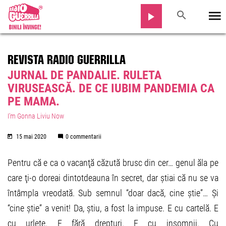
REVISTA RADIO GUERRILLA
JURNAL DE PANDALIE. RULETA
VIRUSEASCĂ. DE CE IUBIM PANDEMIA CA
PE MAMA.
I'm Gonna Liviu Now
15 mai 2020
0 commentarii
Pentru că e ca o vacanţă căzută brusc din cer… genul ăla pe
care ţi-o doreai dintotdeauna în secret, dar știai că nu se va
întâmpla vreodată. Sub semnul “doar dacă, cine știe”… Și
“cine știe” a venit! Da, știu, a fost la impuse. E cu cartelă. E
cu urlete. E fără drepturi. E cu insomnii. Cu