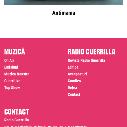
Antimama
Muzică
Radio Guerrilla
On Air
Revista Radio Guerrilla
Emisiuni
Echipa
Muzica Noastra
Avanposturi
Guerrilive
Goodies
Top Show
Rețea
Contact
Contact
Radio Guerrilla