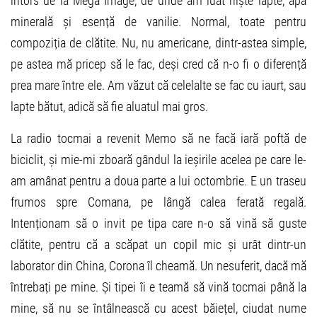
întors de la Mega Image, de unde am luat niște lapte, apă
minerală și esență de vanilie. Normal, toate pentru
compoziția de clătite. Nu, nu americane, dintr-astea simple,
pe astea mă pricep să le fac, deși cred că n-o fi o diferență
prea mare între ele. Am văzut că celelalte se fac cu iaurt, sau
lapte bătut, adică să fie aluatul mai gros.
La radio tocmai a revenit Memo să ne facă iară poftă de
biciclit, și mie-mi zboară gândul la ieșirile acelea pe care le-
am amânat pentru a doua parte a lui octombrie. E un traseu
frumos spre Comana, pe lângă calea ferată regală.
Intenționam să o invit pe tipa care n-o să vină să guste
clătite, pentru că a scăpat un copil mic și urât dintr-un
laborator din China, Corona îl cheamă. Un nesuferit, dacă mă
întrebați pe mine. Și tipei îi e teamă să vină tocmai până la
mine, să nu se întâlnească cu acest băiețel, ciudat nume