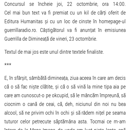
Concursul se încheie joi, 22 octombrie, ora 14:00.
Cel mai bun text va fi premiat cu un kil de cărți oferit de
Editura Humanitas și cu un loc de cinste în homepage-ul
guerrillaradio.ro. Câștigătorul va fi anunțat în emisiunea
Guerrilla de Dimineață de vineri, 23 octombrie.
Textul de mai jos este unul dintre textele finaliste.
***
E, în sfârșit, sâmbătă dimineața, ziua aceea în care am decis
că o să fac niște clătite, și că o să vină la mine tipa aia pe
care am cunoscut-o pe okcupid, să le mâncăm împreună, să
ciocnim o cană de ceai, că, deh, niciunul din noi nu bea
alcool, să ne privim ochi în ochi și să râdem nițel pe seama
tuturor celor petrecute săptămâna asta. Tocmai ce m-am