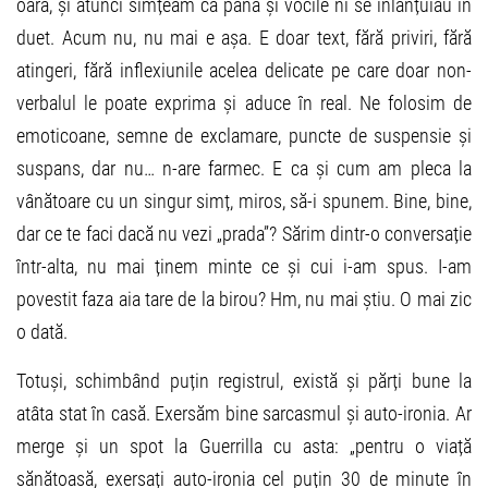
oară, și atunci simțeam că până și vocile ni se înlănțuiau în
duet. Acum nu, nu mai e așa. E doar text, fără priviri, fără
atingeri, fără inflexiunile acelea delicate pe care doar non-
verbalul le poate exprima și aduce în real. Ne folosim de
emoticoane, semne de exclamare, puncte de suspensie și
suspans, dar nu… n-are farmec. E ca și cum am pleca la
vânătoare cu un singur simț, miros, să-i spunem. Bine, bine,
dar ce te faci dacă nu vezi „prada”? Sărim dintr-o conversație
într-alta, nu mai ținem minte ce și cui i-am spus. I-am
povestit faza aia tare de la birou? Hm, nu mai știu. O mai zic
o dată.
Totuși, schimbând puțin registrul, există și părți bune la
atâta stat în casă. Exersăm bine sarcasmul și auto-ironia. Ar
merge și un spot la Guerrilla cu asta: „pentru o viață
sănătoasă, exersați auto-ironia cel puțin 30 de minute în