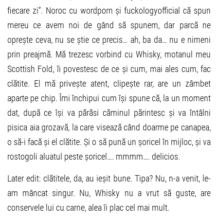
fiecare zi”. Noroc cu wordporn și fuckologyofficial că spun
mereu ce avem noi de gând să spunem, dar parcă ne
oprește ceva, nu se știe ce precis… ah, ba da… nu e nimeni
prin preajmă. Mă trezesc vorbind cu Whisky, motanul meu
Scottish Fold, îi povestesc de ce și cum, mai ales cum, fac
clătite. El mă privește atent, clipește rar, are un zâmbet
aparte pe chip. Îmi închipui cum își spune că, la un moment
dat, după ce își va părăsi căminul părintesc și va întâlni
pisica aia grozavă, la care visează când doarme pe canapea,
o să-i facă și el clătite. Și o să pună un șoricel în mijloc, și va
rostogoli aluatul peste șoricel…. mmmm…. delicios.
Later edit: clătitele, da, au ieșit bune. Tipa? Nu, n-a venit, le-
am mâncat singur. Nu, Whisky nu a vrut să guste, are
conservele lui cu carne, alea îi plac cel mai mult.