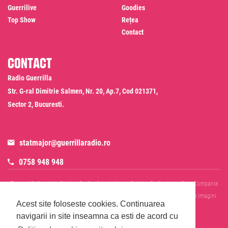
Guerrilive
Goodies
Top Show
Rețea
Contact
Contact
Radio Guerrilla
Str. G-ral Dimitrie Salmen, Nr. 20, Ap.7, Cod 021371,
Sector 2, Bucuresti.
statmajor@guerrillaradio.ro
0758 948 948
Termeni Si Conditii
Politica De Confidentialitate
Politica De Cookies
Date Companie
RADIO GUERRILLA SRL
Disclaimer SMS & WhatsApp
Informare Prelucrare Imagini
Acest site foloseste cookies.
Continuarea
Evenimente
Cod Deontologic
navigarii in site inseamna ca esti de acord cu