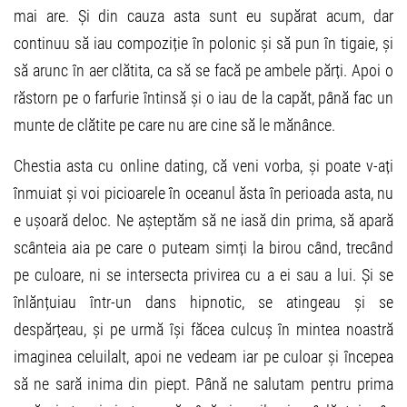
mai are. Și din cauza asta sunt eu supărat acum, dar
continuu să iau compoziție în polonic și să pun în tigaie, și
să arunc în aer clătita, ca să se facă pe ambele părți. Apoi o
răstorn pe o farfurie întinsă și o iau de la capăt, până fac un
munte de clătite pe care nu are cine să le mănânce.
Chestia asta cu online dating, că veni vorba, și poate v-ați
înmuiat și voi picioarele în oceanul ăsta în perioada asta, nu
e ușoară deloc. Ne așteptăm să ne iasă din prima, să apară
scânteia aia pe care o puteam simți la birou când, trecând
pe culoare, ni se intersecta privirea cu a ei sau a lui. Și se
înlănțuiau într-un dans hipnotic, se atingeau și se
despărțeau, și pe urmă își făcea culcuș în mintea noastră
imaginea celuilalt, apoi ne vedeam iar pe culoar și începea
să ne sară inima din piept. Până ne salutam pentru prima