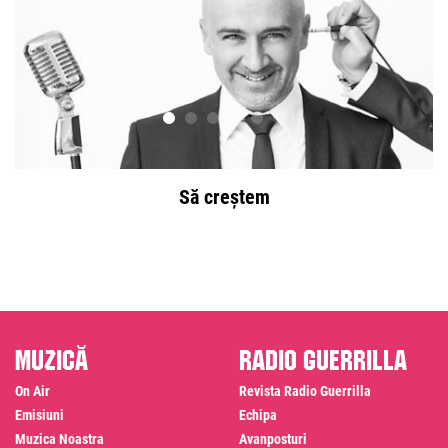
Să creștem
Muzică
Radio Guerrilla
On Air
Revista Radio Guerrilla
Emisiuni
Echipa
Muzica Noastra
Avanposturi