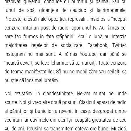
dizolvat, guvernul conduce cu pumnul şi palma. Sau cu
tunul de apă, gloanţele de cauciuc şi lacrimogenele.
Proteste, arestări ale opoziţiei, represalii. Insidios a început
cenzura, întâi un post de radio, apoi unul tv. Au rămas cei
care fac frumos în fața stăpânirii. Acu’ o lună au interzis
majoritatea reţelelor de socializare. Facebook, Twitter,
Instagram nu mai sunt. A rămas Youtube, dar până se
încarcă ceva ţi se face lehamite să te mai uiţi. Toată cenzura
de teama manifestaţiilor. Să nu ne mobilizăm sau ceilalţi să
nu ştie că încă mai luptăm.
Noi rezistăm. În clandestinitate. Ne-am mutat pe unde
scurte. Noi şi vreo alte două posturi. Clasicul aparat de radio
al părinţilor şi bunicilor a revenit în case, dezgropat dintre
vechituri iar cuvintele din eter îşi recapătă greutatea de acu
40 de ani. Reuşim să transmitem câteva ore bune. Muzică,