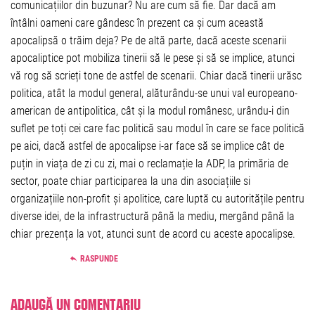
comunicațiilor din buzunar? Nu are cum să fie. Dar dacă am
întâlni oameni care gândesc în prezent ca și cum această
apocalipsă o trăim deja? Pe de altă parte, dacă aceste scenarii
apocaliptice pot mobiliza tinerii să le pese și să se implice, atunci
vă rog să scrieți tone de astfel de scenarii. Chiar dacă tinerii urăsc
politica, atât la modul general, alăturându-se unui val europeano-
american de antipolitica, cât și la modul românesc, urându-i din
suflet pe toți cei care fac politică sau modul în care se face politică
pe aici, dacă astfel de apocalipse i-ar face să se implice cât de
puțin in viața de zi cu zi, mai o reclamație la ADP, la primăria de
sector, poate chiar participarea la una din asociațiile si
organizațiile non-profit și apolitice, care luptă cu autoritățile pentru
diverse idei, de la infrastructură până la mediu, mergând până la
chiar prezența la vot, atunci sunt de acord cu aceste apocalipse.
RASPUNDE
Adaugă un comentariu