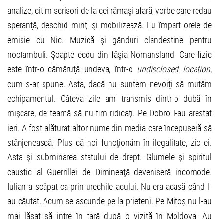
analize, citim scrisori de la cei rămaşi afară, vorbe care redau
speranţă, deschid minţi şi mobilizează. Eu împart orele de
emisie cu Nic. Muzică şi gânduri clandestine pentru
noctambuli. Şoapte ecou din fâşia Nomansland. Care fizic
este într-o cămăruţă undeva, într-o
undisclosed location
,
cum s-ar spune. Asta, dacă nu suntem nevoiţi să mutăm
echipamentul. Câteva zile am transmis dintr-o dubă în
mişcare, de teamă să nu fim ridicaţi. Pe Dobro l-au arestat
ieri. A fost alăturat altor nume din media care începuseră să
stânjenească. Plus că noi funcţionăm în ilegalitate, zic ei.
Asta şi subminarea statului de drept. Glumele şi spiritul
caustic al Guerrillei de Dimineaţă deveniseră incomode.
Iulian a scăpat ca prin urechile acului. Nu era acasă când l-
au căutat. Acum se ascunde pe la prieteni. Pe Mitoș nu l-au
mai lăsat să intre în țară după o vizită în Moldova. Au