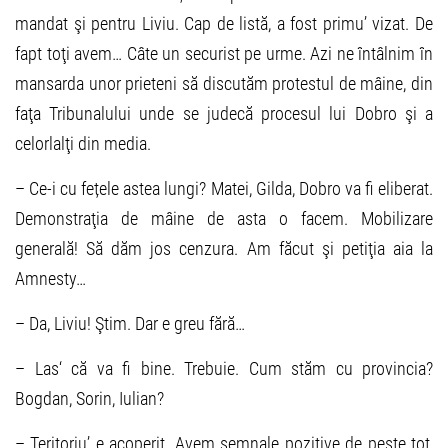
mandat şi pentru Liviu. Cap de listă, a fost primu’ vizat. De
fapt toţi avem… Câte un securist pe urme. Azi ne întâlnim în
mansarda unor prieteni să discutăm protestul de mâine, din
faţa Tribunalului unde se judecă procesul lui Dobro şi a
celorlalţi din media.
– Ce-i cu fețele astea lungi? Matei, Gilda, Dobro va fi eliberat.
Demonstraţia de mâine de asta o facem. Mobilizare
generală! Să dăm jos cenzura. Am făcut şi petiţia aia la
Amnesty…
– Da, Liviu! Ştim. Dar e greu fără…
– Las‘ că va fi bine. Trebuie. Cum stăm cu provincia?
Bogdan, Sorin, Iulian?
– Teritoriu’ e acoperit. Avem semnale pozitive de peste tot,