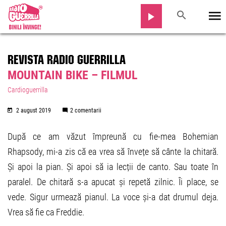
REVISTA RADIO GUERRILLA
MOUNTAIN BIKE – FILMUL
Cardioguerrilla
2 august 2019
2 comentarii
După ce am văzut împreună cu fie-mea Bohemian
Rhapsody, mi-a zis că ea vrea să învețe să cânte la chitară.
Și apoi la pian. Și apoi să ia lecții de canto. Sau toate în
paralel. De chitară s-a apucat și repetă zilnic. Îi place, se
vede. Sigur urmează pianul. La voce și-a dat drumul deja.
Vrea să fie ca Freddie.