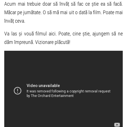
Acum mai trebuie doar să învăț să fac ce știe ea să facă.
Măcar pe jumătate. O să mă mai uit o dată la film. Poate mai
învăț ceva.
Va las și vouă filmul aici. Poate, cine știe, ajungem să ne
dăm împreună. Vizionare plăcută!