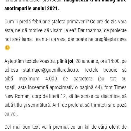
anotimpurile anului 2021.
Cum îi predă februarie ștafeta primăverii? Ce are de zis vara
asta, ne dă motive să visăm la ea? Dar toamna, ce proiecte
noi are? Iarna… ea nu-i ca vara, dar poate ne pregătește ceva
Așteptăm textele voastre, până
joi
, 28 ianuarie, ora 14:00, pe
adresa statmajor@guerrillaradio.ro. Textele trebuie să
aibă maximum 4.000 de caractere (cu tot cu
spații, asta înseamnă aproximativ o pagină A4), font Times
New Roman, corp de literă 12, să fie scrise cu diacritice, să
aibă titlu și semnătură. Ar fi de preferat să trimiteți și o poză
cu voi.
Cel mai bun text va fi premiat cu un kil de cărți oferit de