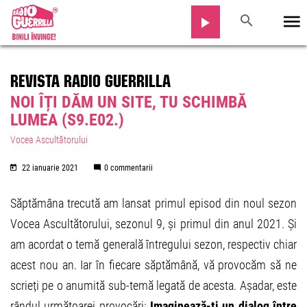
REVISTA RADIO GUERRILLA
NOI ÎȚI DĂM UN SITE, TU SCHIMBĂ
LUMEA (S9.E02.)
Vocea Ascultătorului
22 ianuarie 2021
0 commentarii
Săptămâna trecută am lansat primul episod din noul sezon
Vocea Ascultătorului, sezonul 9, și primul din anul 2021. Și
am acordat o temă generală întregului sezon, respectiv chiar
acest nou an. Iar în fiecare săptămână, vă provocăm să ne
scrieți pe o anumită sub-temă legată de acesta. Așadar, este
rândul următoarei provocări:
Imaginează-ți un dialog între