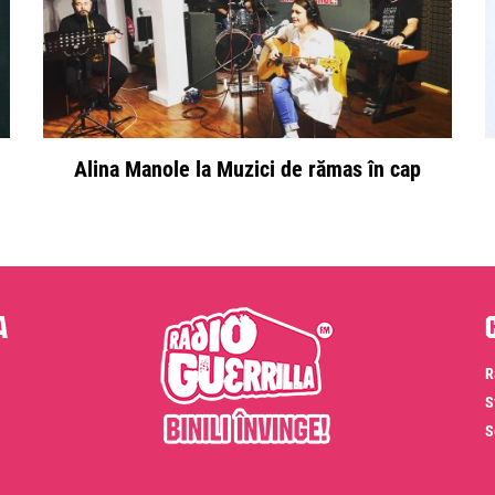
Alina Manole la Muzici de rămas în cap
a
R
S
S