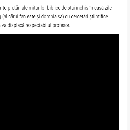
terpretări ale miturilor biblice de stai închis în casă zile
l cărui fan este și domnia sa) cu cercetări științifice
 va displacă respectabilul profesor.