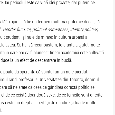
e. Iar pericolul este să vină idei proaste, dar puternice,
ă“ a ajuns să fie un termen mult mai puternic decât, să
“.
Gender fluid, ze, political correctness, identity politics,
lt studenții și nu e de mirare: în cultura urbană a
ele astea. Și, hai să recunoaștem, toleranța a ajutat multe
ă în care par să fi alunecat tinerii academici este cultivată
a duce la un efect de descentrare în buclă.
 ne poate da speranța că spiritul uman nu e pierdut.
ultimul rând, profesor la Universitatea din Toronto, domnul
 care să ne arate că ceea ce gândirea corectă politic se
el de ce există doar două sexe, de ce femeile sunt diferite
nsa este un drept al libertății de gândire și foarte multe
i.