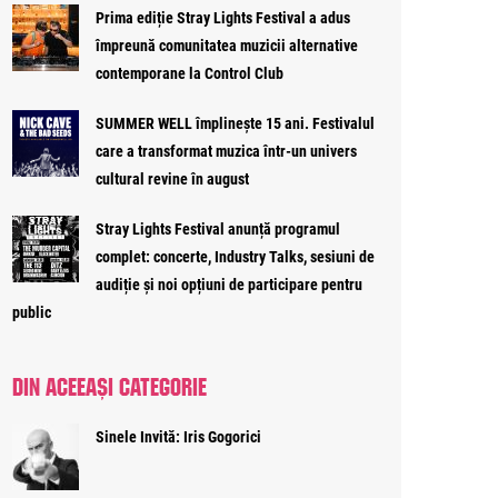
Prima ediție Stray Lights Festival a adus
împreună comunitatea muzicii alternative
contemporane la Control Club
SUMMER WELL împlinește 15 ani. Festivalul
care a transformat muzica într-un univers
cultural revine în august
Stray Lights Festival anunță programul
complet: concerte, Industry Talks, sesiuni de
audiție și noi opțiuni de participare pentru
public
DIN ACEEAȘI CATEGORIE
Sinele Invită: Iris Gogorici