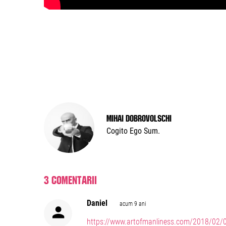
Mihai Dobrovolschi
Cogito Ego Sum.
3 comentarii
Daniel
acum 9 ani
https://www.artofmanliness.com/2018/02/06/