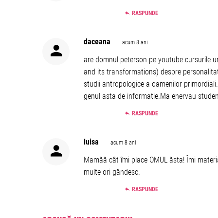
RASPUNDE
daceana
acum 8 ani
are domnul peterson pe youtube cursurile un
and its transformations) despre personalitate,
studii antropologice a oamenilor primordial
genul asta de informatie.Ma enervau studenti
RASPUNDE
luisa
acum 8 ani
Mamăă cât îmi place OMUL ăsta! Îmi materia
multe ori gândesc.
RASPUNDE