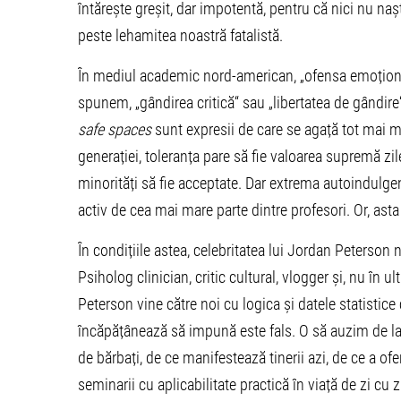
întărește greșit, dar impotentă, pentru că nici nu nașt
peste lehamitea noastră fatalistă.
În mediul academic nord-american, „ofensa emoțional
spunem, „gândirea critică“ sau „libertatea de gândire
safe spaces
sunt expresii de care se agață tot mai mu
generației, toleranța pare să fie valoarea supremă zil
minorități să fie acceptate. Dar extrema autoindulgenț
activ de cea mai mare parte dintre profesori. Or, ast
În condițiile astea, celebritatea lui Jordan Peterson
Psiholog clinician, critic cultural, vlogger și, nu în 
Peterson vine către noi cu logica și datele statistice
încăpățânează să impună este fals. O să auzim de la 
de bărbați, de ce manifestează tinerii azi, de ce a ofe
seminarii cu aplicabilitate practică în viață de zi cu z