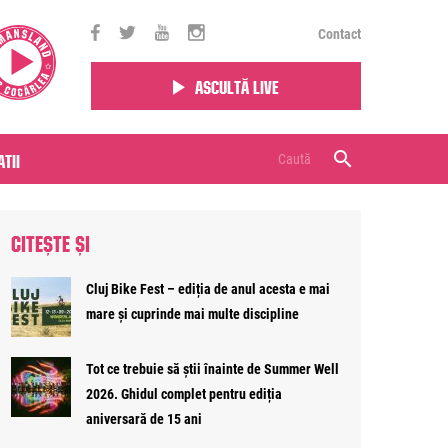
Contact
Ascultă live
tii
CITEȘTE ȘI
Cluj Bike Fest – ediția de anul acesta e mai
mare și cuprinde mai multe discipline
Tot ce trebuie să știi înainte de Summer Well
2026. Ghidul complet pentru ediția
aniversară de 15 ani