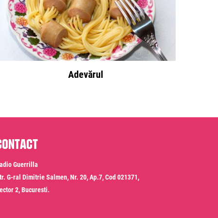
Adevărul
Contact
adio Guerrilla
tr. G-ral Dimitrie Salmen, Nr. 20, Ap.7, Cod 021371,
ector 2, Bucuresti.