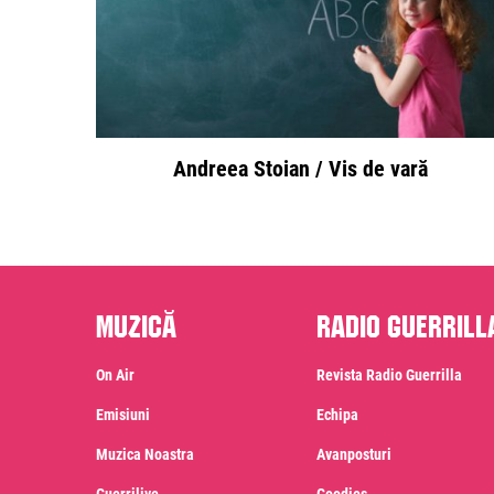
Andreea Stoian / Vis de vară
Muzică
Radio Guerrill
On Air
Revista Radio Guerrilla
Emisiuni
Echipa
Muzica Noastra
Avanposturi
Guerrilive
Goodies