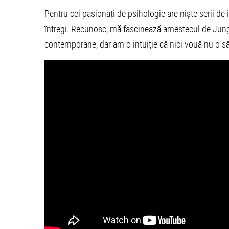
Pentru cei pasionați de psihologie are niște serii de in
întregi. Recunosc, mă fascinează amestecul de Jung (a
contemporane, dar am o intuiție că nici vouă nu o să