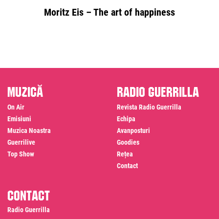
Moritz Eis – The art of happiness
Muzică
Radio Guerrilla
On Air
Revista Radio Guerrilla
Emisiuni
Echipa
Muzica Noastra
Avanposturi
Guerrilive
Goodies
Top Show
Rețea
Contact
Contact
Radio Guerrilla