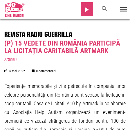
REVISTA RADIO GUERRILLA
(P) 15 VEDETE DIN ROMÂNIA PARTICIPĂ
LA LICITAȚIA CARITABILĂ ARTMARK
Artmark
6 mai 2022
0 commentarii
Experiențe memorabile și zile petrecute în compania unor
celebre personalități din România sunt scoase la licitație în
scop caritabil. Casa de Licitații A10 by Artmark în colaborare
cu Asociația Help Autism organizează un eveniment-
premieră ce vizează strângerea de fonduri pentru 100 de
copii cu autism din România și Ucraina. 35.000 de euro