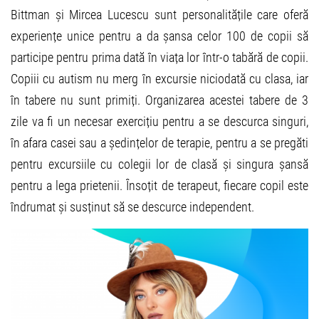
Bittman și Mircea Lucescu sunt personalitățile care oferă
experiențe unice pentru a da șansa celor 100 de copii să
participe pentru prima dată în viața lor într-o tabără de copii.
Copiii cu autism nu merg în excursie niciodată cu clasa, iar
în tabere nu sunt primiți. Organizarea acestei tabere de 3
zile va fi un necesar exercițiu pentru a se descurca singuri,
în afara casei sau a ședințelor de terapie, pentru a se pregăti
pentru excursiile cu colegii lor de clasă și singura șansă
pentru a lega prietenii. Însoțit de terapeut, fiecare copil este
îndrumat și susținut să se descurce independent.