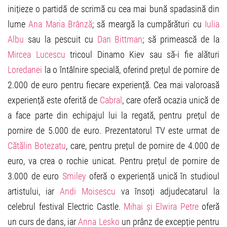
inițieze o partidă de scrimă cu cea mai bună spadasină din
lume
Ana Maria Brânză
; să meargă la cumpărături cu
Iulia
Albu
sau la pescuit cu
Dan Bittman
; să primească de la
Mircea Lucescu
tricoul Dinamo Kiev sau să-i fie alături
Loredanei
la o întâlnire specială, oferind prețul de pornire de
2.000 de euro pentru fiecare experiență. Cea mai valoroasă
experiență este oferită de
Cabral
, care oferă ocazia unică de
a face parte din echipajul lui la regată, pentru prețul de
pornire de 5.000 de euro. Prezentatorul TV este urmat de
Cătălin Botezatu
, care, pentru prețul de pornire de 4.000 de
euro, va crea o rochie unicat. Pentru prețul de pornire de
3.000 de euro
Smiley
oferă o experiență unică în studioul
artistului, iar
Andi Moisescu
va însoți adjudecatarul la
celebrul festival Electric Castle.
Mihai și Elwira Petre
oferă
un curs de dans, iar
Anna Lesko
un prânz de excepție pentru