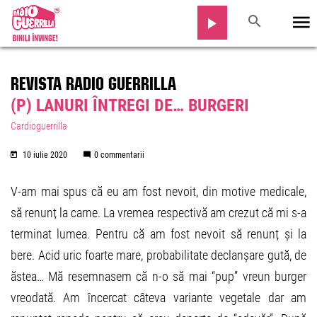
REVISTA RADIO GUERRILLA
(P) LANURI ÎNTREGI DE… BURGERI
Cardioguerrilla
10 iulie 2020
0 commentarii
V-am mai spus că eu am fost nevoit, din motive medicale,
să renunț la carne. La vremea respectivă am crezut că mi s-a
terminat lumea. Pentru că am fost nevoit să renunț și la
bere. Acid uric foarte mare, probabilitate declanșare gută, de
ăstea… Mă resemnasem că n-o să mai “pup” vreun burger
vreodată. Am încercat câteva variante vegetale dar am