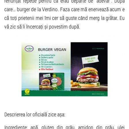
renunțat repede pentru că erau departe de “adevăr”. După
care… burger de la Verdino. Faza care mă enervează acum e
că toți prietenii mei îmi cer să guste când merg la grătar. Eu
vă zic să îi încercați și povestim după.
Descrierea lor oficială zice așa:
Ingrediente: apă, gluten din grâu, amidon din grâu, ulei