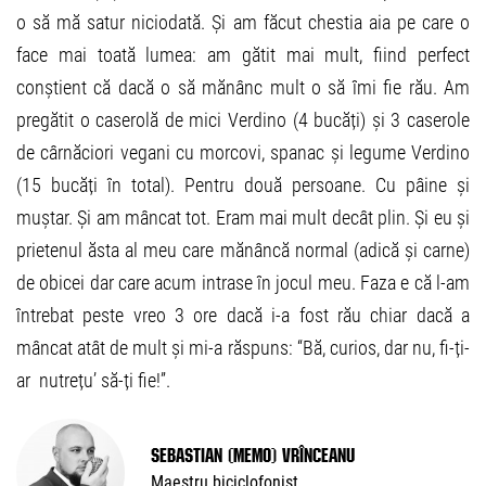
o să mă satur niciodată. Și am făcut chestia aia pe care o
face mai toată lumea: am gătit mai mult, fiind perfect
conștient că dacă o să mănânc mult o să îmi fie rău. Am
pregătit o caserolă de mici Verdino (4 bucăți) și 3 caserole
de cârnăciori vegani cu morcovi, spanac și legume Verdino
(15 bucăți în total). Pentru două persoane. Cu pâine și
muștar. Și am mâncat tot. Eram mai mult decât plin. Și eu și
prietenul ăsta al meu care mănâncă normal (adică și carne)
de obicei dar care acum intrase în jocul meu. Faza e că l-am
întrebat peste vreo 3 ore dacă i-a fost rău chiar dacă a
mâncat atât de mult și mi-a răspuns: “Bă, curios, dar nu, fi-ți-
ar nutrețu’ să-ți fie!”.
Sebastian (Memo) Vrînceanu
Maestru biciclofonist.