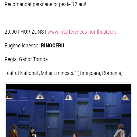
Recomandat persoanelor peste 12 ani!
—
20.00 | HORIZONS |
www.interferences-huntheater.ro
Eugène Ionesco:
RINOCERII
Regia: Gábor Tompa
Teatrul Național „Mihai Eminescu” (Timișoara, România)