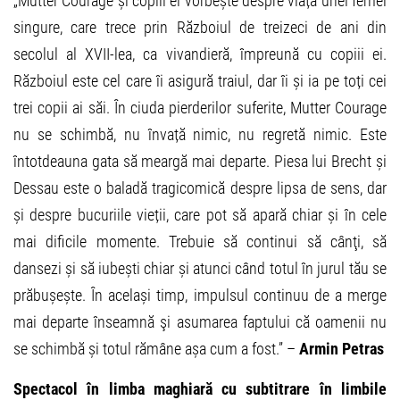
„Mutter Courage și copiii ei vorbește despre viața unei femei
singure, care trece prin Războiul de treizeci de ani din
secolul al XVII-lea, ca vivandieră, împreună cu copiii ei.
Războiul este cel care îi asigură traiul, dar îi și ia pe toți cei
trei copii ai săi. În ciuda pierderilor suferite, Mutter Courage
nu se schimbă, nu învață nimic, nu regretă nimic. Este
întotdeauna gata să meargă mai departe. Piesa lui Brecht și
Dessau este o baladă tragicomică despre lipsa de sens, dar
și despre bucuriile vieții, care pot să apară chiar și în cele
mai dificile momente. Trebuie să continui să cânţi, să
dansezi și să iubești chiar și atunci când totul în jurul tău se
prăbușește. În același timp, impulsul continuu de a merge
mai departe înseamnă şi asumarea faptului că oamenii nu
se schimbă și totul rămâne așa cum a fost.” –
Armin Petras
Spectacol în limba maghiară cu subtitrare în limbile