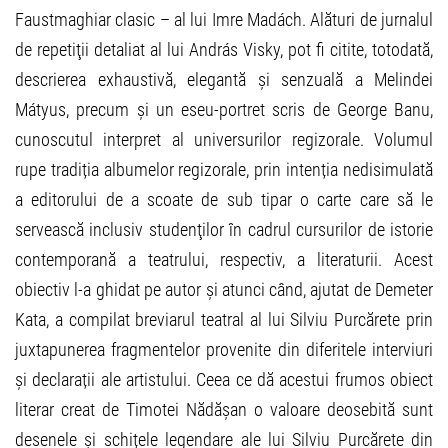
Faustmaghiar clasic – al lui Imre Madách. Alături de jurnalul
de repetiţii detaliat al lui András Visky, pot fi citite, totodată,
descrierea exhaustivă, elegantă și senzuală a Melindei
Mátyus, precum și un eseu-portret scris de George Banu,
cunoscutul interpret al universurilor regizorale. Volumul
rupe tradiția albumelor regizorale, prin intenția nedisimulată
a editorului de a scoate de sub tipar o carte care să le
servească inclusiv studenţilor în cadrul cursurilor de istorie
contemporană a teatrului, respectiv, a literaturii. Acest
obiectiv l-a ghidat pe autor și atunci când, ajutat de Demeter
Kata, a compilat breviarul teatral al lui Silviu Purcărete prin
juxtapunerea fragmentelor provenite din diferitele interviuri
și declarații ale artistului. Ceea ce dă acestui frumos obiect
literar creat de Timotei Nădășan o valoare deosebită sunt
desenele și schițele legendare ale lui Silviu Purcărete din