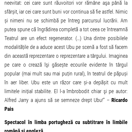
neevitat: cei care sunt răuvoitori vor rămâne aşa până la
sfârșit, iar cei care sunt buni vor continua să fie astfel. Nimic
și nimeni nu se schimbă pe întreg parcursul lucrării. Am
putea spune că îngrădirea completă a tot ceea ce întreamnă
Teatrul are un efect regenerator. (…) Una dintre posibilele
modalitățile de a aduce acest Ubu pe scenă a fost să facem
din această reprezentare o reprezentare a târgului. Imaginea
pe care o crează îşi găsește ecourile evidente în târgul
popular (mai mult sau mai puțin rural), în teatrul de păpuși
în aer liber. Ubu este un răzor care și-a depășit cu mult
limitele inițial stabilite. El l-a îmbrobodit chiar şi pe autor:
Alfred Jarry a ajuns să se semneze drept Ubu!” –
Ricardo
Pais
Spectacol în limba portughez
ă
cu subtitrare în limbile
română și engleză.