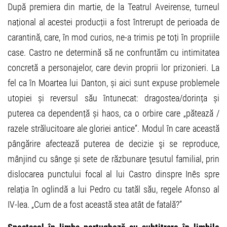
După premiera din martie, de la Teatrul Aveirense, turneul
național al acestei producții a fost întrerupt de perioada de
carantină, care, în mod curios, ne-a trimis pe toți în propriile
case. Castro ne determină să ne confruntăm cu intimitatea
concretă a personajelor, care devin proprii lor prizonieri. La
fel ca în Moartea lui Danton, și aici sunt expuse problemele
utopiei și reversul său întunecat: dragostea/dorința și
puterea ca dependență și haos, ca o orbire care „pătează /
razele strălucitoare ale gloriei antice”. Modul în care această
pângărire afectează puterea de decizie şi se reproduce,
mânjind cu sânge și sete de răzbunare ţesutul familial, prin
dislocarea punctului focal al lui Castro dinspre Inês spre
relația în oglindă a lui Pedro cu tatăl său, regele Afonso al
IV-lea. „Cum de a fost această stea atât de fatală?”