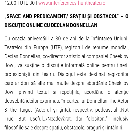
12.00 | UTE 30 |
www.interferences-huntheater.ro
„SPACE AND PREDICAMENT/ SPAȚIU ȘI OBSTACOL” – O
DISCUȚIE ONLINE CU DECLAN DONNELLAN
Cu ocazia aniversării a 30 de ani de la înființarea Uniunii
Teatrelor din Europa (UTE), regizorul de renume mondial,
Declan Donnellan, co-director artistic al companiei Cheek by
Jowl, va susține o discuție informală online pentru tinerii
profesioniști din teatru. Dialogul este destinat regizorilor
care ar dori să afle mai multe despre abordările Cheek by
Jowl privind textul și repetițiile, acordând o atenție
deosebită ideilor exprimate în cartea lui Donnellan The Actor
& the Target (Actorul şi ţinta), respectiv, podcast-ul „Not
True, But Useful…/Neadevărat, dar folositor…”, inclusiv
filosofiile sale despre spațiu, obstacole, praguri și întâlniri.