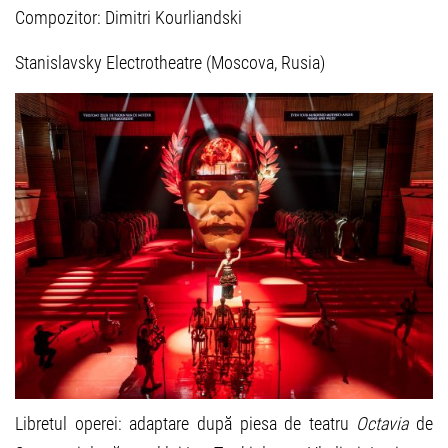
Compozitor: Dimitri Kourliandski
Stanislavsky Electrotheatre (Moscova, Rusia)
Libretul operei: adaptare după piesa de teatru
Octavia
de