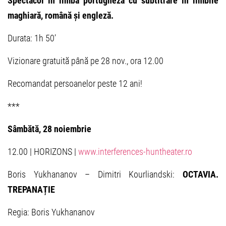
Spectacol în limba portughez
ă
cu subtitrare în limbile
maghiar
ă,
română și engleză.
Durata: 1h 50’
Vizionare gratuită până pe 28 nov., ora 12.00
Recomandat persoanelor peste 12 ani!
***
S
âmbătă, 28 noiembrie
12.00 | HORIZONS |
www.interferences-huntheater.ro
Boris Yukhananov – Dimitri Kourliandski:
OCTAVIA.
TREPANAȚIE
Regia: Boris Yukhananov