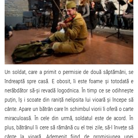
Un soldat, care a primit o permisie de două săptămâni, se
îndreaptă spre casă. E obosit, îi este foame și totodată e
nerăbdător să-și revadă logodnica. În timp ce se odihnește
puțin, îș i scoate din raniță nelipsita lui vioară și începe să
cânte. Apare un bătrân care în schimbul viorii îi oferă o carte
miraculoasă. În cele din urmă, soldatul este de acord. În
plus, bătrânul îi cere să rămână cu el trei zile, să-l învețe să
cânte la vioară. Ademenit fiind de promisiunea unei