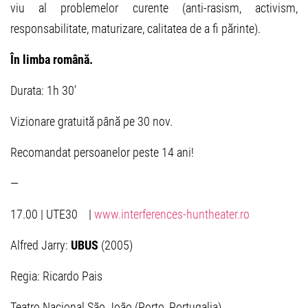
viu al problemelor curente (anti-rasism, activism,
responsabilitate, maturizare, calitatea de a fi părinte).
În limba rom
ână
.
Durata: 1h 30’
Vizionare gratuită până pe 30 nov.
Recomandat persoanelor peste 14 ani!
—
17.00 | UTE30 |
www.interferences-huntheater.ro
Alfred Jarry:
UBUS
(2005)
Regia: Ricardo Pais
Teatro Nacional São João (Porto, Portugalia)