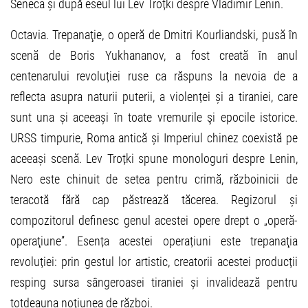
Seneca și după eseul lui Lev Troțki despre Vladimir Lenin.
Octavia. Trepanaţie, o operă de Dmitri Kourliandski, pusă în
scenă de Boris Yukhananov, a fost creată în anul
centenarului revoluției ruse ca răspuns la nevoia de a
reflecta asupra naturii puterii, a violenței și a tiraniei, care
sunt una și aceeași în toate vremurile şi epocile istorice.
URSS timpurie, Roma antică și Imperiul chinez coexistă pe
aceeași scenă. Lev Troțki spune monologuri despre Lenin,
Nero este chinuit de setea pentru crimă, războinicii de
teracotă fără cap păstrează tăcerea. Regizorul și
compozitorul definesc genul acestei opere drept o „operă-
operaţiune”. Esența acestei operațiuni este trepanaţia
revoluției: prin gestul lor artistic, creatorii acestei producții
resping sursa sângeroasei tiraniei și invalidează pentru
totdeauna noțiunea de război.