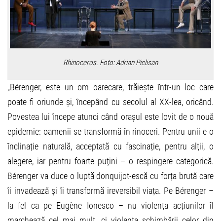
Rhinoceros. Foto: Adrian Piclisan
„Bérenger, este un om oarecare, trăiește într-un loc care
poate fi oriunde și, începând cu secolul al XX-lea, oricând.
Povestea lui începe atunci când orașul este lovit de o nouă
epidemie: oamenii se transformă în rinoceri. Pentru unii e o
înclinație naturală, acceptată cu fascinație, pentru alții, o
alegere, iar pentru foarte puțini – o respingere categorică.
Bérenger va duce o luptă donquijot-escă cu forța brută care
îi invadează și îi transformă ireversibil viața. Pe Bérenger –
la fel ca pe Eugène Ionesco – nu violența acțiunilor îl
marchează cel mai mult, ci violența schimbării celor din