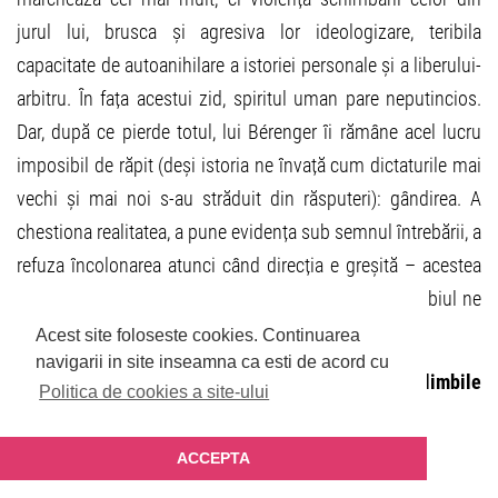
jurul lui, brusca și agresiva lor ideologizare, teribila
capacitate de autoanihilare a istoriei personale și a liberului-
arbitru. În fața acestui zid, spiritul uman pare neputincios.
Dar, după ce pierde totul, lui Bérenger îi rămâne acel lucru
imposibil de răpit (deși istoria ne învață cum dictaturile mai
vechi și mai noi s-au străduit din răsputeri): gândirea. A
chestiona realitatea, a pune evidența sub semnul întrebării, a
refuza încolonarea atunci când direcția e greșită – acestea
sunt acțiunile care dinamitează rinocerul din noi. Dubiul ne
face umani.” Codruța Popov
Acest site foloseste cookies.
Continuarea
navigarii in site inseamna ca esti de acord cu
Spectacol în limba română cu subtitrare în limbile
Politica de cookies a site-ului
maghiară și engleză.
ACCEPTA
Durata: 1h 50’