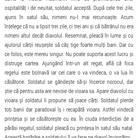
ospitalităț i de neuitat, soldatul acceptă. După cele trei zile,
ajuns în satul său, nimeni nu-l mai recunoaște. Acum
înțelege că nu a lipsit trei zile, ci trei ani și că bătrânul nu era
nimeni altul decât diavolul. Resemnat, pleacă în lume și cu
ajutorul cărții reușește să câș tige foarte mulți bani. Dar cu
ce folos, este mereu singur. Nu poate suporta acest lucru și
distruge cartea. Ajungând într-un alt regat, află că fiica
regelui este bolnavă iar cel care o va vindeca, o va lua în
căsătorie. Soldatul se gândește să-și încerce norocul, dar
știe că pentru asta are nevoie de vioara sa. Apare diavolul cu
vioara și soldatul îi propune să joace cărți. Soldatul pierde
toți banii dar paradoxal îș i recapătă vioara. Astfel vindecă
prințesa și se căsătorește cu ea. În ciuda interdicției de a
părăsi regatul, soldatul pleacă cu prințesa în satul său natal.
Această hotărâre a soldatului îl va face pe diavol învingător.