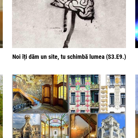
Noi îți dăm un site, tu schimbă lumea (S3.E9.)