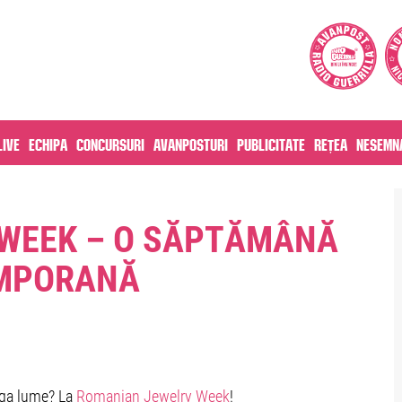
live
Echipa
Concursuri
Avanposturi
Publicitate
Rețea
Nesemna
WEEK – O SĂPTĂMÂNĂ
EMPORANĂ
aga lume? La
Romanian Jewelry Week
!