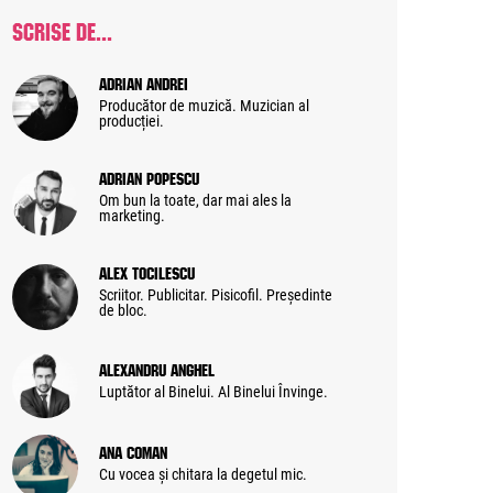
SCRISE DE...
Adrian Andrei
Producător de muzică. Muzician al
producției.
Adrian Popescu
Om bun la toate, dar mai ales la
marketing.
Alex Tocilescu
Scriitor. Publicitar. Pisicofil. Președinte
de bloc.
Alexandru Anghel
Luptător al Binelui. Al Binelui Învinge.
Ana Coman
Cu vocea și chitara la degetul mic.