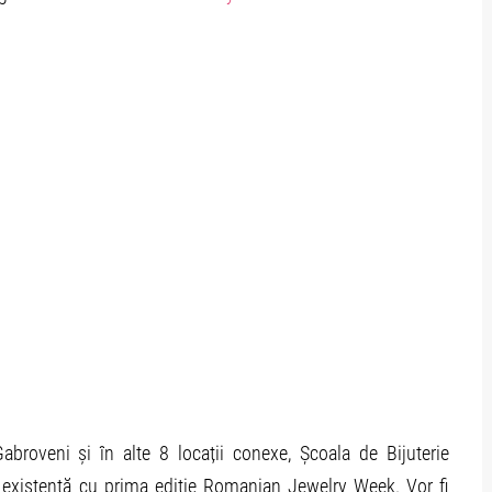
roveni și în alte 8 locații conexe, Școala de Bijuterie
xistență cu prima ediție Romanian Jewelry Week. Vor fi