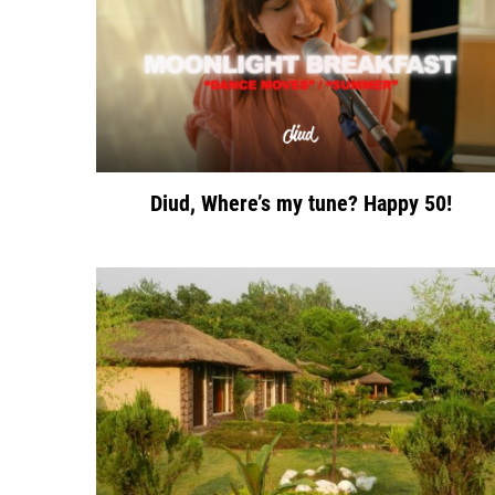
Diud, Where’s my tune? Happy 50!