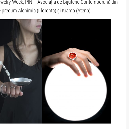
Jewelry Week, PIN – Asociația de Bijuterie Contemporană din
e precum Alchimia (Florența) și Krama (Atena).