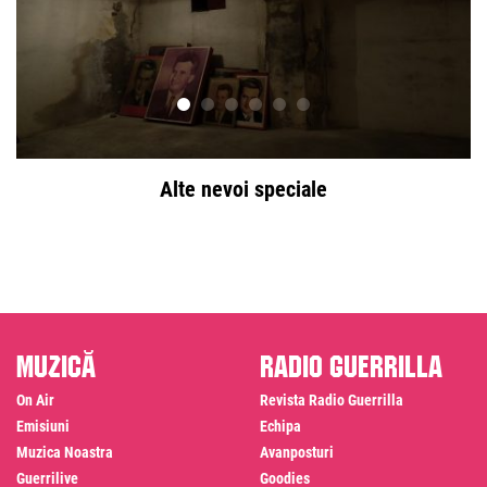
Alte nevoi speciale
Muzică
Radio Guerrilla
On Air
Revista Radio Guerrilla
Emisiuni
Echipa
Muzica Noastra
Avanposturi
Guerrilive
Goodies