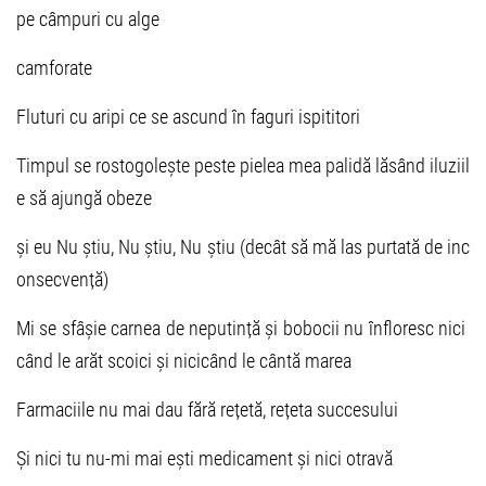
pe câmpuri cu alge
camforate
Fluturi cu aripi ce se ascund în faguri ispititori
Timpul se rostogolește peste pielea mea palidă lăsând iluziil
e să ajungă obeze
și eu Nu știu, Nu știu, Nu știu (decât să mă las purtată de inc
onsecvență)
Mi se sfâșie carnea de neputință și bobocii nu înfloresc nici
când le arăt scoici și nicicând le cântă marea
Farmaciile nu mai dau fără rețetă, rețeta succesului
Și nici tu nu-mi mai ești medicament și nici otravă