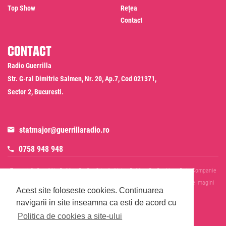
Top Show
Rețea
Contact
Contact
Radio Guerrilla
Str. G-ral Dimitrie Salmen, Nr. 20, Ap.7, Cod 021371,
Sector 2, Bucuresti.
statmajor@guerrillaradio.ro
0758 948 948
Termeni Si Conditii
Politica De Confidentialitate
Politica De Cookies
Date Companie
RADIO GUERRILLA SRL
Disclaimer SMS & WhatsApp
Informare Prelucrare Imagini
Acest site foloseste cookies.
Continuarea
Evenimente
Cod Deontologic
navigarii in site inseamna ca esti de acord cu
Politica de cookies a site-ului