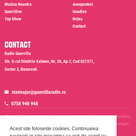
Muzica Noastra
Avanposturi
Guerrilive
Goodies
Top Show
Rețea
Contact
Contact
Radio Guerrilla
Str. G-ral Dimitrie Salmen, Nr. 20, Ap.7, Cod 021371,
Sector 2, Bucuresti.
statmajor@guerrillaradio.ro
0758 948 948
Termeni Si Conditii
Politica De Confidentialitate
Politica De Cookies
Date Companie
RADIO GUERRILLA SRL
Disclaimer SMS & WhatsApp
Informare Prelucrare Imagini
Acest site foloseste cookies.
Continuarea
Evenimente
Cod Deontologic
navigarii in site inseamna ca esti de acord cu