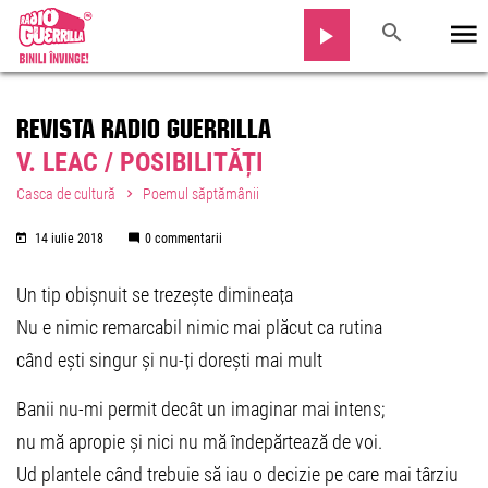
REVISTA RADIO GUERRILLA
V. LEAC / POSIBILITĂȚI
Casca de cultură
Poemul săptămânii
14 iulie 2018
0 commentarii
Un tip obișnuit se trezește dimineața
Nu e nimic remarcabil nimic mai plăcut ca rutina
când ești singur și nu-ți dorești mai mult
Banii nu-mi permit decât un imaginar mai intens;
nu mă apropie și nici nu mă îndepărtează de voi.
Ud plantele când trebuie să iau o decizie pe care mai târziu