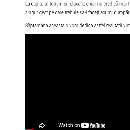
La capitolul turism și relaxare, chiar nu cred că mai 
singur gest pe care trebuie să-l faceți acum: cumpăr
Săptămâna aceasta o vom dedica astfel realitătii virtu