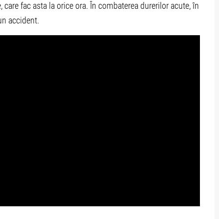
, care fac asta la orice ora. În combaterea durerilor acute, în
un accident.