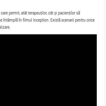
care permit, atât terapeuților, cât și pacienților să
 întâmplă în filmul Inception. Există scenarii pentru orice
lizare.