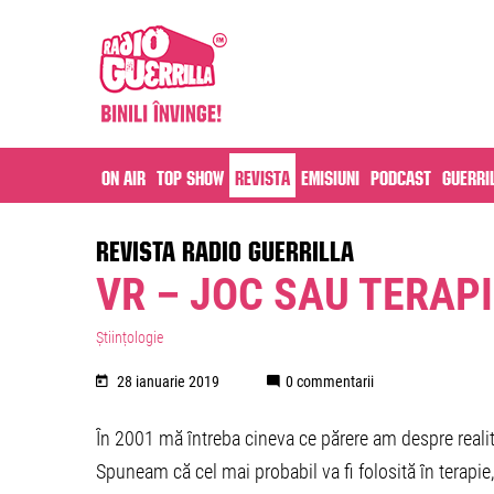
On air
Top Show
Revista
Emisiuni
Podcast
Guerri
REVISTA RADIO GUERRILLA
VR – JOC SAU TERAPI
Științologie
28 ianuarie 2019
0 commentarii
În 2001 mă întreba cineva ce părere am despre realit
Spuneam că cel mai probabil va fi folosită în terapie,