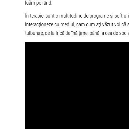
luăm pe rând.
În terapie, sunt o multitudine de programe și soft-uri 
interacționeze cu mediul, cam cum ați văzut voi că se
tulburare, de la frică de înălțime, până la cea de socia