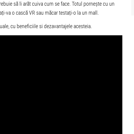
trebuie să îi arăt cuiva cum se face. Totul pornește cu un
ați-va o cască VR sau măcar testați-o la un mall.
ale, cu beneficiile si dezavantajele acesteia.