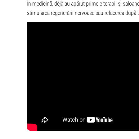
În medicină, déjà au apărut primele terapii și saloane
stimularea regenerării nervoase sau refacerea după 