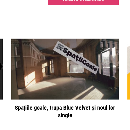
Spațiile goale, trupa Blue Velvet și noul lor
single