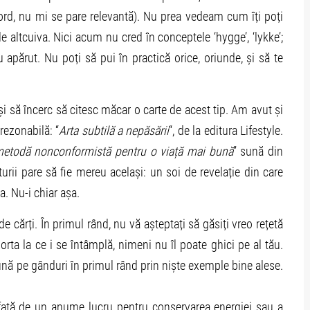
rd, nu mi se pare relevantă). Nu prea vedeam cum îți poți
le altcuiva. Nici acum nu cred în conceptele ‘hygge’, ‘lykke’;
u apărut. Nu poți să pui în practică orice, oriunde, și să te
și să încerc să citesc măcar o carte de acest tip. Am avut și
rezonabilă: “
Arta subtilă a nepăsării
“, de la editura Lifestyle.
etodă nonconformistă pentru o viață mai bună
” sună din
cturii pare să fie mereu același: un soi de revelație din care
a. Nu-i chiar așa.
de cărți. În primul rând, nu vă așteptați să găsiți vreo rețetă
rta la ce i se întâmplă, nimeni nu îl poate ghici pe al tău.
nă pe gânduri în primul rând prin niște exemple bine alese.
 față de un anume lucru pentru conservarea energiei sau a