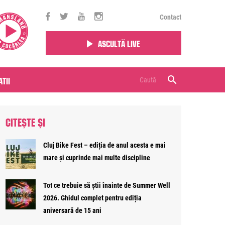
Contact
Ascultă live
tii
CITEȘTE ȘI
Cluj Bike Fest – ediția de anul acesta e mai
mare și cuprinde mai multe discipline
Tot ce trebuie să știi înainte de Summer Well
2026. Ghidul complet pentru ediția
aniversară de 15 ani