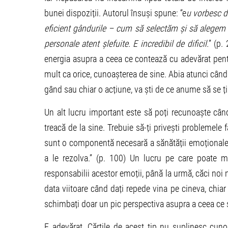
bunei dispoziții. Autorul însuși spune: “e
u vorbesc d
eficient gândurile – cum să selectăm și să alegem 
personale atent șlefuite. E incredibil de dificil.
” (p.
energia asupra a ceea ce contează cu adevărat pentr
mult ca orice, cunoașterea de sine. Abia atunci când 
gând sau chiar o acțiune, va ști de ce anume să se ț
Un alt lucru important este să poți recunoaște cân
treacă de la sine. Trebuie să-ți privești problemele f
sunt o componentă necesară a sănătății emoționale
a le rezolva.” (p. 100) Un lucru pe care poate 
responsabilii acestor emoții, până la urmă, căci noi 
data viitoare când dați repede vina pe cineva, chiar 
schimbați doar un pic perspectiva asupra a ceea ce s
E adevărat. Cărțile de acest tip nu suplinesc cun