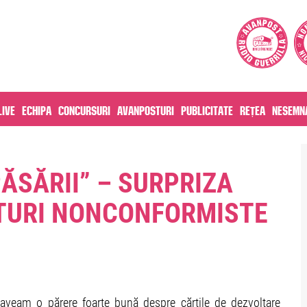
live
Echipa
Concursuri
Avanposturi
Publicitate
Rețea
Nesemna
ĂSĂRII” – SURPRIZA
CTURI NONCONFORMISTE
aveam o părere foarte bună despre cărțile de dezvoltare