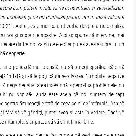
espre cum putem învăța să ne concentrăm și să ierarhizăm
ce contează și ce nu contează pentru noi în baza valorilor
 20-21). Astfel, este mai curând vorba despre a ne canaliza
u noi și scopurile noastre. Aici aș spune că intervine, mai
fiecare dintre noi va ști ce efect ar putea avea asupra lui un
ină deoparte.
d ai o perioadă mai proastă, nu să o negi sperând că o să
ață în față și să le poți căuta rezolvarea. “Emoțiile negative
. A nega negativitatea înseamnă a perpetua problemele, nu
mulți nu vor să-l audă este acela că noi suntem de fapt
ne controlăm reacțiile față de ceea ce ni se întâmplă. Așa că
și fără să vă gândiți, puteți avea și asta în vedere. Dacă vă
e întâmplă, s-ar putea să vă simțiți mai bine.
oașterea de sine, dar te fac cumva să vezi ceea ce e prea