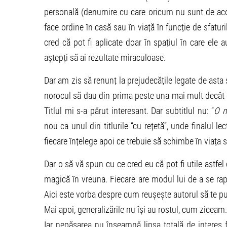
personală (denumire cu care oricum nu sunt de aco
face ordine în casă sau în viață în funcție de sfaturi
cred că pot fi aplicate doar în spațiul în care ele a
aștepți să ai rezultate miraculoase.
Dar am zis să renunț la prejudecățile legate de asta 
norocul să dau din prima peste una mai mult decât 
Titlul mi s-a părut interesant. Dar subtitlul nu: “
O m
nou ca unul din titlurile “cu rețetă”, unde finalul le
fiecare înțelege apoi ce trebuie să schimbe în viața s
Dar o să vă spun cu ce cred eu că pot fi utile astfel 
magică în vreuna. Fiecare are modul lui de a se rapo
Aici este vorba despre cum reușește autorul să te pu
Mai apoi, generalizările nu își au rostul, cum ziceam.
Iar nepăsarea nu înseamnă lipsa totală de interes