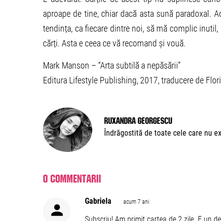
aproape de tine, chiar dacă asta sună paradoxal. 
tendința, ca fiecare dintre noi, să mă complic inutil,
cărți. Asta e ceea ce vă recomand și vouă.
Mark Manson – “Arta subtilă a nepăsării”
Editura Lifestyle Publishing, 2017, traducere de Flo
Ruxandra Georgescu
Îndrăgostită de toate cele care nu ex
0 commentarii
Gabriela
acum 7 ani
Subscriu! Am primit cartea de 2 zile. E un de