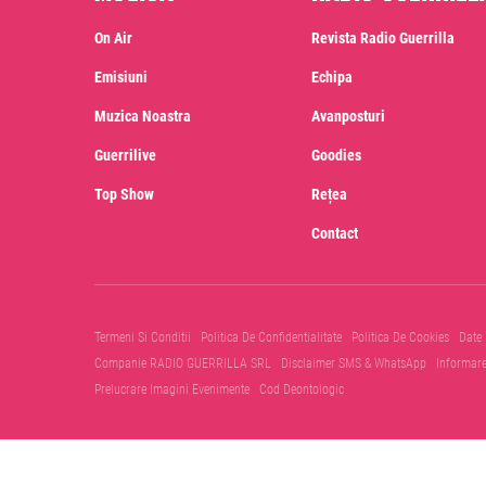
On Air
Revista Radio Guerrilla
Emisiuni
Echipa
Muzica Noastra
Avanposturi
Guerrilive
Goodies
Top Show
Rețea
Contact
Termeni Si Conditii
Politica De Confidentialitate
Politica De Cookies
Date
Companie RADIO GUERRILLA SRL
Disclaimer SMS & WhatsApp
Informar
Prelucrare Imagini Evenimente
Cod Deontologic