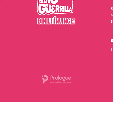
R
S
S
e