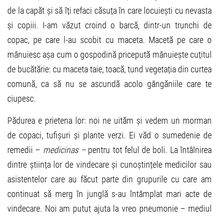
de la capăt și să îți refaci căsuța în care locuiești cu nevasta
și copiii. I-am văzut croind o barcă, dintr-un trunchi de
copac, pe care l-au scobit cu maceta. Macetă pe care o
mânuiesc așa cum o gospodină pricepută mânuiește cuțitul
de bucătărie: cu maceta taie, toacă, tund vegetația din curtea
comună, ca să nu se ascundă acolo gângăniile care te
ciupesc.
Pădurea e prietena lor: noi ne uităm și vedem un morman
de copaci, tufișuri și plante verzi. Ei văd o sumedenie de
remedii –
medicinas –
pentru tot felul de boli. La întâlnirea
dintre știința lor de vindecare și cunoștințele medicilor sau
asistentelor care au făcut parte din grupurile cu care am
continuat să merg în junglă s-au întâmplat mari acte de
vindecare. Noi am putut ajuta la vreo pneumonie – mediul