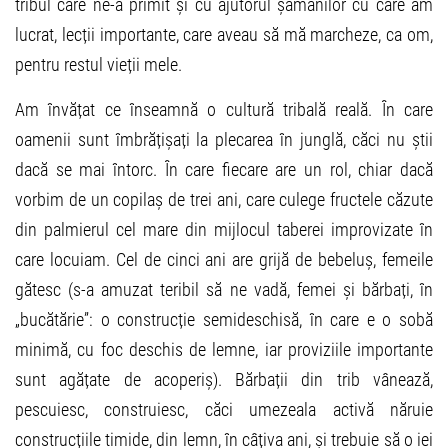
tribul care ne-a primit și cu ajutorul șamanilor cu care am
lucrat, lecții importante, care aveau să mă marcheze, ca om,
pentru restul vieții mele.
Am învățat ce înseamnă o cultură tribală reală. În care
oamenii sunt îmbrățișați la plecarea în junglă, căci nu știi
dacă se mai întorc. În care fiecare are un rol, chiar dacă
vorbim de un copilaș de trei ani, care culege fructele căzute
din palmierul cel mare din mijlocul taberei improvizate în
care locuiam. Cel de cinci ani are grijă de bebeluș, femeile
gătesc (s-a amuzat teribil să ne vadă, femei și bărbați, în
„bucătărie”: o construcție semideschisă, în care e o sobă
minimă, cu foc deschis de lemne, iar proviziile importante
sunt agățate de acoperiș). Bărbații din trib vânează,
pescuiesc, construiesc, căci umezeala activă năruie
construcțiile timide, din lemn, în câțiva ani, și trebuie să o iei