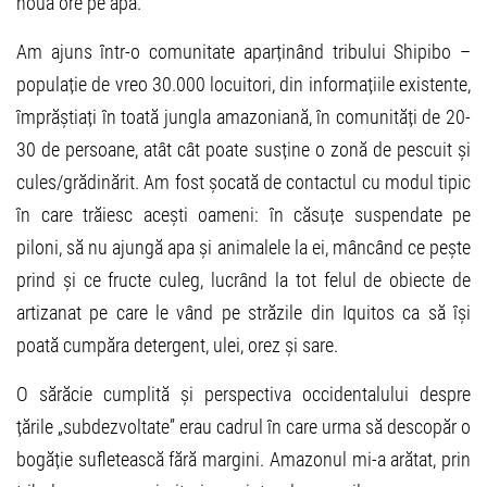
nouă ore pe apă.
Am ajuns într-o comunitate aparținând tribului Shipibo –
populație de vreo 30.000 locuitori, din informațiile existente,
împrăștiați în toată jungla amazoniană, în comunități de 20-
30 de persoane, atât cât poate susține o zonă de pescuit și
cules/grădinărit. Am fost șocată de contactul cu modul tipic
în care trăiesc acești oameni: în căsuțe suspendate pe
piloni, să nu ajungă apa și animalele la ei, mâncând ce pește
prind și ce fructe culeg, lucrând la tot felul de obiecte de
artizanat pe care le vând pe străzile din Iquitos ca să își
poată cumpăra detergent, ulei, orez și sare.
O sărăcie cumplită și perspectiva occidentalului despre
țările „subdezvoltate” erau cadrul în care urma să descopăr o
bogăție sufletească fără margini. Amazonul mi-a arătat, prin