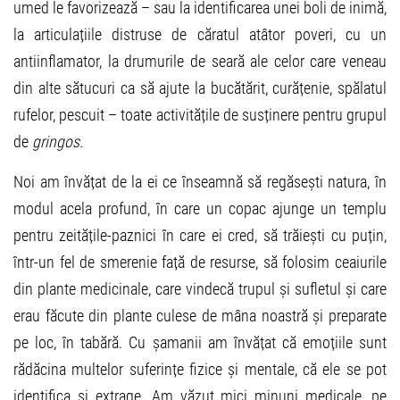
umed le favorizează – sau la identificarea unei boli de inimă,
la articulațiile distruse de căratul atâtor poveri, cu un
antiinflamator, la drumurile de seară ale celor care veneau
din alte sătucuri ca să ajute la bucătărit, curățenie, spălatul
rufelor, pescuit – toate activitățile de susținere pentru grupul
de
gringos.
Noi am învățat de la ei ce înseamnă să regăsești natura, în
modul acela profund, în care un copac ajunge un templu
pentru zeitățile-paznici în care ei cred, să trăiești cu puțin,
într-un fel de smerenie față de resurse, să folosim ceaiurile
din plante medicinale, care vindecă trupul și sufletul și care
erau făcute din plante culese de mâna noastră și preparate
pe loc, în tabără. Cu șamanii am învățat că emoțiile sunt
rădăcina multelor suferințe fizice și mentale, că ele se pot
identifica și extrage. Am văzut mici minuni medicale, pe