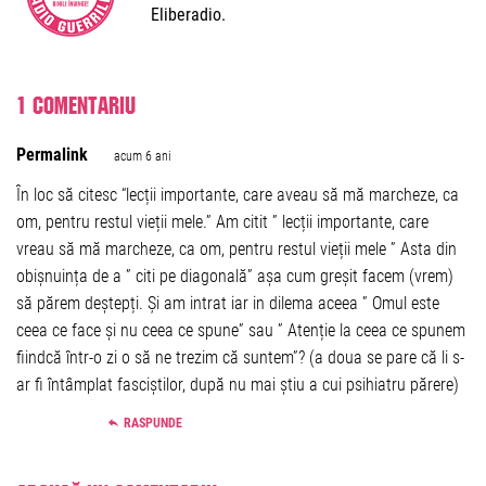
Eliberadio.
1 comentariu
Permalink
acum 6 ani
În loc să citesc “lecții importante, care aveau să mă marcheze, ca
om, pentru restul vieții mele.” Am citit ” lecții importante, care
vreau să mă marcheze, ca om, pentru restul vieții mele ” Asta din
obișnuința de a ” citi pe diagonală” așa cum greșit facem (vrem)
să părem deștepți. Și am intrat iar in dilema aceea ” Omul este
ceea ce face și nu ceea ce spune” sau ” Atenție la ceea ce spunem
fiindcă într-o zi o să ne trezim că suntem”? (a doua se pare că li s-
ar fi întâmplat fasciștilor, după nu mai știu a cui psihiatru părere)
RASPUNDE