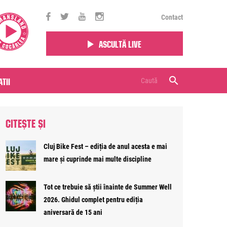
Contact
Ascultă live
tii
CITEȘTE ȘI
Cluj Bike Fest – ediția de anul acesta e mai
mare și cuprinde mai multe discipline
Tot ce trebuie să știi înainte de Summer Well
2026. Ghidul complet pentru ediția
aniversară de 15 ani