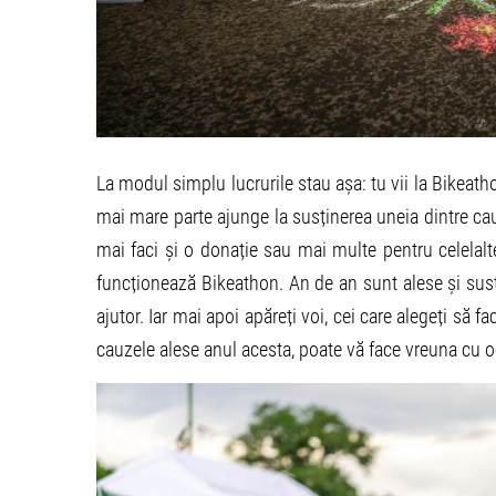
La modul simplu lucrurile stau așa: tu vii la Bikeatho
mai mare parte ajunge la susținerea uneia dintre ca
mai faci și o donație sau mai multe pentru celelalt
funcționează Bikeathon. An de an sunt alese și sus
ajutor. Iar mai apoi apăreți voi, cei care alegeți să
cauzele alese anul acesta, poate vă face vreuna cu o