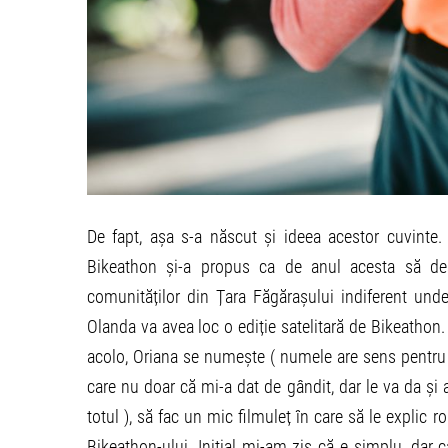
De fapt, așa s-a născut și ideea acestor cuvint
Bikeathon și-a propus ca de anul acesta să dea
comunităților din Țara Făgărașului indiferent un
Olanda va avea loc o ediție satelitară de Bikeathon
acolo, Oriana se numește ( numele are sens pentru 
care nu doar că mi-a dat de gândit, dar le va da și 
totul ), să fac un mic filmuleț în care să le explic 
Bikeathon-ului. Inițial mi-am zis că e simplu, dar 