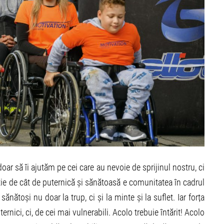
ar să îi ajutăm pe cei care au nevoie de sprijinul nostru, ci
ție de cât de puternică și sănătoasă e comunitatea în cadrul
nătoși nu doar la trup, ci și la minte și la suflet. Iar forța
rnici, ci, de cei mai vulnerabili. Acolo trebuie întărit! Acolo