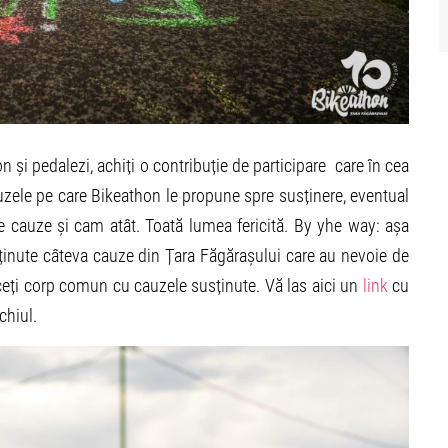
n și pedalezi, achiți o contribuție de participare
care în cea
uzele pe care Bikeathon le propune spre susținere, eventual
e cauze și cam atât. Toată lumea fericită. By yhe way: așa
ținute câteva cauze din Țara Făgărașului care au nevoie de
 faceți corp comun cu cauzele susținute. Vă las aici un
link
cu
chiul.