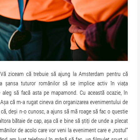
e. Vă ziceam că trebuie să ajung la Amsterdam pentru că
 șansa tuturor românilor să se implice activ în viața
de aleg să facă asta pe mapamond. Cu această ocazie, în
. Așa că m-a rugat cineva din organizarea evenimentului de
că, deși n-o cunosc, a ajuns să mă roage să fac o questie
altora bătaie de cap, așa că e bine să știți de unde a plecat
românilor de acolo care vor veni la eveniment care e „rostul”
când am luat telefonul în mână să fac „un filmuleț scurt și