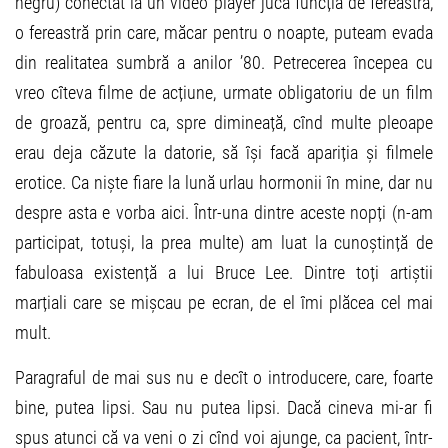
negru) conectat la un video player juca funcția de fereastră,
o fereastră prin care, măcar pentru o noapte, puteam evada
din realitatea sumbră a anilor ’80. Petrecerea începea cu
vreo cîteva filme de acțiune, urmate obligatoriu de un film
de groază, pentru ca, spre dimineață, cînd multe pleoape
erau deja căzute la datorie, să își facă apariția și filmele
erotice. Ca niște fiare la lună urlau hormonii în mine, dar nu
despre asta e vorba aici. Într-una dintre aceste nopți (n-am
participat, totuși, la prea multe) am luat la cunoștință de
fabuloasa existență a lui Bruce Lee. Dintre toți artiștii
marțiali care se mișcau pe ecran, de el îmi plăcea cel mai
mult.
Paragraful de mai sus nu e decît o introducere, care, foarte
bine, putea lipsi. Sau nu putea lipsi. Dacă cineva mi-ar fi
spus atunci că va veni o zi cînd voi ajunge, ca pacient, într-