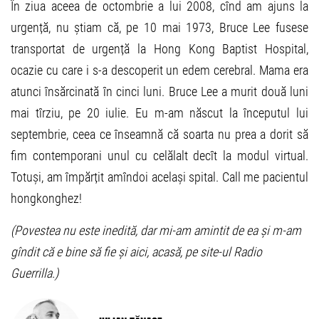
În ziua aceea de octombrie a lui 2008, cînd am ajuns la
urgență, nu știam că, pe 10 mai 1973, Bruce Lee fusese
transportat de urgență la Hong Kong Baptist Hospital,
ocazie cu care i s-a descoperit un edem cerebral. Mama era
atunci însărcinată în cinci luni. Bruce Lee a murit două luni
mai tîrziu, pe 20 iulie. Eu m-am născut la începutul lui
septembrie, ceea ce înseamnă că soarta nu prea a dorit să
fim contemporani unul cu celălalt decît la modul virtual.
Totuși, am împărțit amîndoi același spital. Call me pacientul
hongkonghez!
(Povestea nu este inedită, dar mi-am amintit de ea și m-am
gîndit că e bine să fie și aici, acasă, pe site-ul Radio
Guerrilla.)