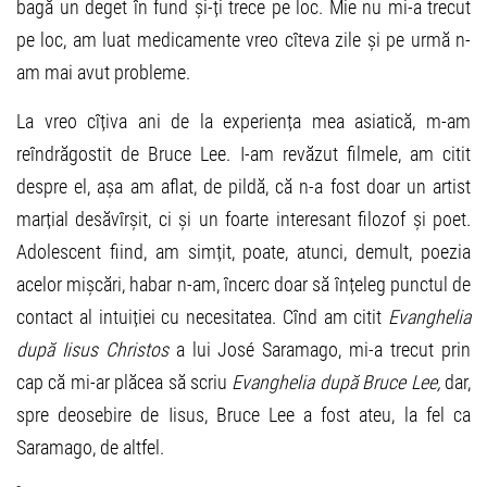
bagă un deget în fund și-ți trece pe loc. Mie nu mi-a trecut
pe loc, am luat medicamente vreo cîteva zile și pe urmă n-
am mai avut probleme.
La vreo cîțiva ani de la experiența mea asiatică, m-am
reîndrăgostit de Bruce Lee. I-am revăzut filmele, am citit
despre el, așa am aflat, de pildă, că n-a fost doar un artist
marțial desăvîrșit, ci și un foarte interesant filozof și poet.
Adolescent fiind, am simțit, poate, atunci, demult, poezia
acelor mișcări, habar n-am, încerc doar să înțeleg punctul de
contact al intuiției cu necesitatea. Cînd am citit
Evanghelia
după Iisus Christos
a lui José Saramago, mi-a trecut prin
cap că mi-ar plăcea să scriu
Evanghelia după Bruce Lee,
dar,
spre deosebire de Iisus, Bruce Lee a fost ateu, la fel ca
Saramago, de altfel.