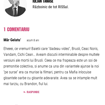
Iulian Tănase
Războinic de tot RîSSul.
1 comentariu
Mãr Gelatu’
acum 8 ani
Eheeei, ce vremuri! Baietii care “dadeau video”, Brusli, Ceac Noris,
Vandam, Cichi Cean… Aveam discutii interminabile despre multele
versiuni ale mortii lui Brusli. Ceea ce ma frapeaza este un soi de
premonitie colectiva, si anume ca una din variantele ajunse la noi
“pe surse” era ca murise la filmari, pentru ca Mafia inlocuise
gloantele oarbe cu gloante adevarate. Avea sa se intample mult
mai tarziu, cu Brandon, fiul lui.
RASPUNDE