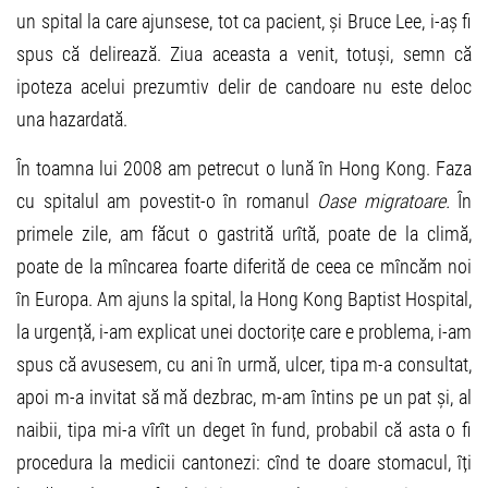
un spital la care ajunsese, tot ca pacient, și Bruce Lee, i-aș fi
spus că delirează. Ziua aceasta a venit, totuși, semn că
ipoteza acelui prezumtiv delir de candoare nu este deloc
una hazardată.
În toamna lui 2008 am petrecut o lună în Hong Kong. Faza
cu spitalul am povestit-o în romanul
Oase migratoare.
În
primele zile, am făcut o gastrită urîtă, poate de la climă,
poate de la mîncarea foarte diferită de ceea ce mîncăm noi
în Europa. Am ajuns la spital, la Hong Kong Baptist Hospital,
la urgență, i-am explicat unei doctorițe care e problema, i-am
spus că avusesem, cu ani în urmă, ulcer, tipa m-a consultat,
apoi m-a invitat să mă dezbrac, m-am întins pe un pat și, al
naibii, tipa mi-a vîrît un deget în fund, probabil că asta o fi
procedura la medicii cantonezi: cînd te doare stomacul, îți