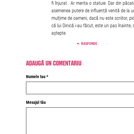
fi înjurat . Ar merita o statuie. Dar din păc
asemenea putere de influență venită de la un
mulțime de oameni, dacă nu este scriitor, pi
că lui Dinică i-au făcut, este un pas înainte, 
aștepte.
RASPUNDE
Adaugă un comentariu
Numele tau *
Mesajul tău