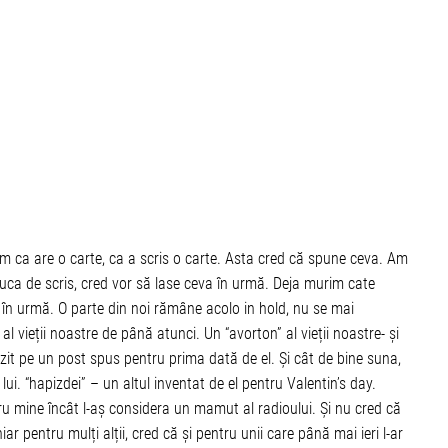
am ca are o carte, ca a scris o carte. Asta cred că spune ceva. Am
apuca de scris, cred vor să lase ceva în urmă. Deja murim cate
în urmă. O parte din noi rămâne acolo in hold, nu se mai
 vieții noastre de până atunci. Un “avorton” al vieții noastre- și
it pe un post spus pentru prima dată de el. Și cât de bine suna,
ui. “hapizdei” – un altul inventat de el pentru Valentin’s day.
u mine încât l-aș considera un mamut al radioului. Și nu cred că
r pentru mulți alții, cred că și pentru unii care până mai ieri l-ar