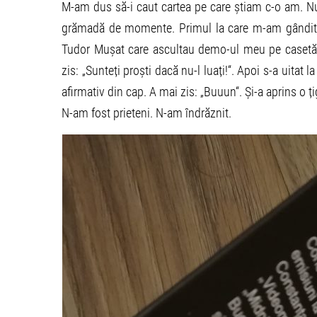
M-am dus să-i caut cartea pe care știam c-o am. Nu
grămadă de momente. Primul la care m-am gândit a 
Tudor Mușat care ascultau demo-ul meu pe casetă ș
zis: „Sunteți proști dacă nu-l luați!“. Apoi s-a uitat 
afirmativ din cap. A mai zis: „Buuun“. Și-a aprins o țig
N-am fost prieteni. N-am îndrăznit.