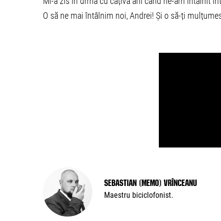
Mi-a zis în urmă cu câțiva ani când ne-am întâlnit întâ
O să ne mai întâlnim noi, Andrei! Și o să-ți mulțume
Sebastian (Memo) Vrînceanu
Maestru biciclofonist.