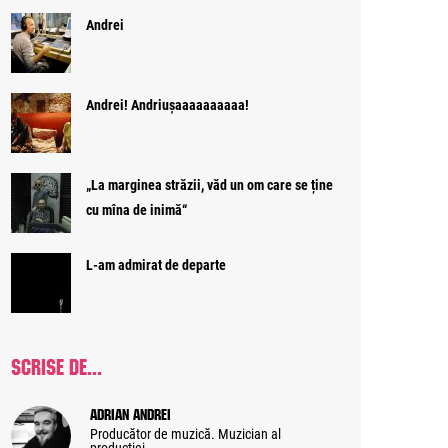
Andrei
Andrei! Andriușaaaaaaaaaa!
„La marginea străzii, văd un om care se ține
cu mîna de inimă“
L-am admirat de departe
SCRISE DE...
Adrian Andrei
Producător de muzică. Muzician al