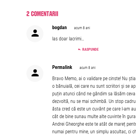
2 comentarii
bogdan
acum 8 ani
las doar lacrimi…
RASPUNDE
Permalink
acum 8 ani
Bravo Memo, ai o validare pe cinste! Nu ști
o bănuială, cei care nu sunt scriitori și se 
puțin atunci când ne gândim sa lăsăm ceva 
dezvoltă, nu se mai schimbă. Un stop cadru al
ăsta cred că este un cuvânt pe care l-am auz
cât de bine sunau multe alte cuvinte în gura l
Andrei Gheorghe este te atât de mareț pentr
numai pentru mine, un simplu ascultac, ci chia