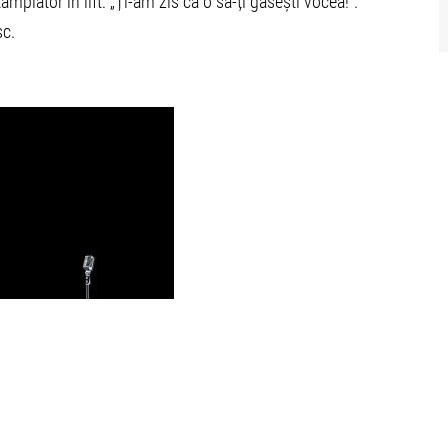
mplător în lift: „Ți-am zis că o să-ți găsești vocea!“.
sc.