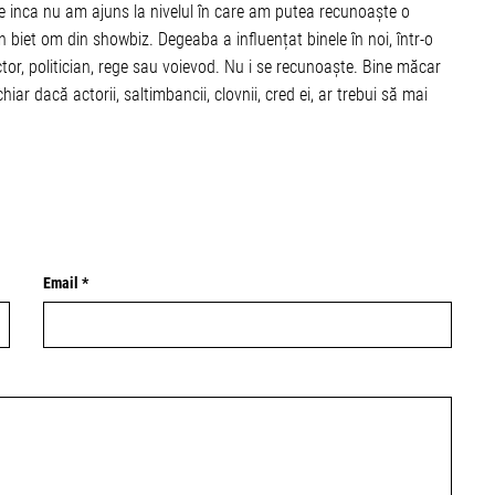
ate inca nu am ajuns la nivelul în care am putea recunoaște o
 biet om din showbiz. Degeaba a influențat binele în noi, într-o
ctor, politician, rege sau voievod. Nu i se recunoaște. Bine măcar
chiar dacă actorii, saltimbancii, clovnii, cred ei, ar trebui să mai
Email *