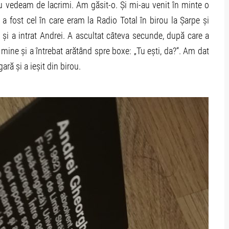
 vedeam de lacrimi. Am găsit-o. Și mi-au venit în minte o
fost cel în care eram la Radio Total în birou la Șarpe și
i a intrat Andrei. A ascultat câteva secunde, după care a
la mine și a întrebat arătând spre boxe: „Tu ești, da?“. Am dat
ară și a ieșit din birou.