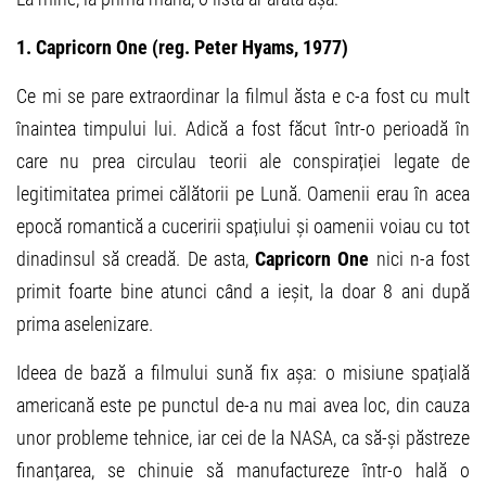
1. Capricorn One (reg. Peter Hyams, 1977)
Ce mi se pare extraordinar la filmul ăsta e c-a fost cu mult
înaintea timpului lui. Adică a fost făcut într-o perioadă în
care nu prea circulau teorii ale conspirației legate de
legitimitatea primei călătorii pe Lună. Oamenii erau în acea
epocă romantică a cuceririi spațiului și oamenii voiau cu tot
dinadinsul să creadă. De asta,
Capricorn One
nici n-a fost
primit foarte bine atunci când a ieșit, la doar 8 ani după
prima aselenizare.
Ideea de bază a filmului sună fix așa: o misiune spațială
americană este pe punctul de-a nu mai avea loc, din cauza
unor probleme tehnice, iar cei de la NASA, ca să-și păstreze
finanțarea, se chinuie să manufactureze într-o hală o