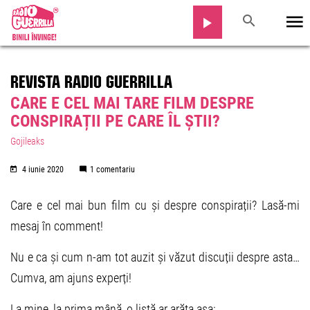
REVISTA RADIO GUERRILLA
CARE E CEL MAI TARE FILM DESPRE
CONSPIRAȚII PE CARE ÎL ȘTII?
Gojileaks
4 iunie 2020
1 comentariu
Care e cel mai bun film cu și despre conspirații? Lasă-mi
mesaj în comment!
Nu e ca și cum n-am tot auzit și văzut discuții despre asta…
Cumva, am ajuns experți!
La mine, la prima mână, o listă ar arăta așa: