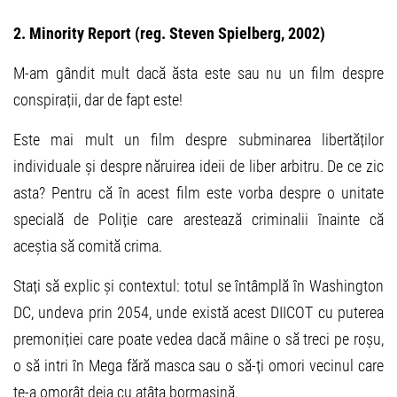
2. Minority Report (reg. Steven Spielberg, 2002)
M-am gândit mult dacă ăsta este sau nu un film despre
conspirații, dar de fapt este!
Este mai mult un film despre subminarea libertăților
individuale și despre năruirea ideii de liber arbitru. De ce zic
asta? Pentru că în acest film este vorba despre o unitate
specială de Poliție care arestează criminalii înainte că
aceștia să comită crima.
Stați să explic și contextul: totul se întâmplă în Washington
DC, undeva prin 2054, unde există acest DIICOT cu puterea
premoniției care poate vedea dacă mâine o să treci pe roșu,
o să intri în Mega fără masca sau o să-ți omori vecinul care
te-a omorât deja cu atâta bormașină.