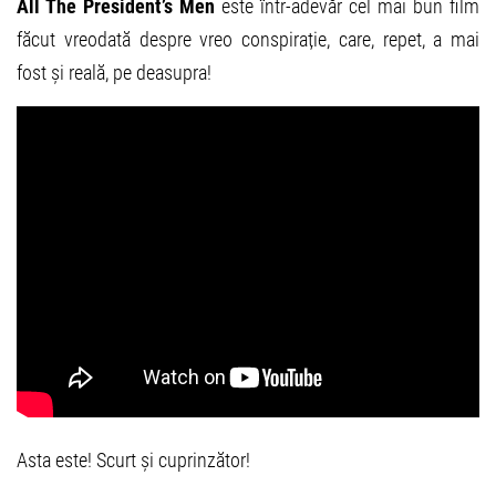
All The President’s Men
este într-adevăr cel mai bun film
făcut vreodată despre vreo conspirație, care, repet, a mai
fost și reală, pe deasupra!
Asta este! Scurt și cuprinzător!