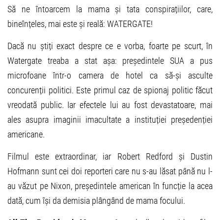
Să ne întoarcem la mama și tata conspirațiilor, care,
bineînțeles, mai este și reală: WATERGATE!
Dacă nu știți exact despre ce e vorba, foarte pe scurt, în
Watergate treaba a stat așa: președintele SUA a pus
microfoane într-o camera de hotel ca să-și asculte
concurenții politici. Este primul caz de spionaj politic făcut
vreodată public. Iar efectele lui au fost devastatoare, mai
ales asupra imaginii imacultate a instituției președenției
americane.
Filmul este extraordinar, iar Robert Redford și Dustin
Hofmann sunt cei doi reporteri care nu s-au lăsat până nu l-
au văzut pe Nixon, președintele american în funcție la acea
dată, cum își da demisia plângând de mama focului.