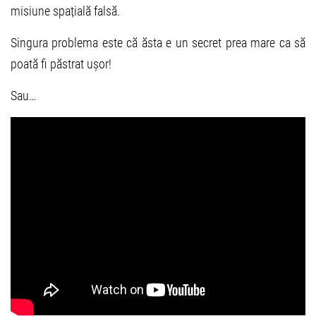
misiune spațială falsă.
Singura problema este că ăsta e un secret prea mare ca să
poată fi păstrat ușor!
Sau…