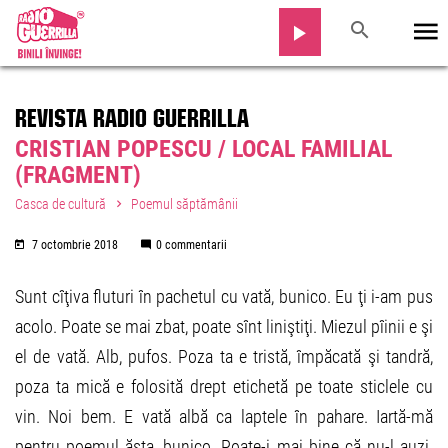
REVISTA RADIO GUERRILLA
CRISTIAN POPESCU / LOCAL FAMILIAL
(FRAGMENT)
Casca de cultură
Poemul săptămânii
7 octombrie 2018
0 commentarii
Sunt cîţiva fluturi în pachetul cu vată, bunico. Eu ţi i-am pus
acolo. Poate se mai zbat, poate sînt liniştiţi. Miezul pîinii e şi
el de vată. Alb, pufos. Poza ta e tristă, împăcată şi tandră,
poza ta mică e folosită drept etichetă pe toate sticlele cu
vin. Noi bem. E vată albă ca laptele în pahare. Iartă-mă
pentru poemul ăsta, bunico. Poate-i mai bine că nu-l auzi.