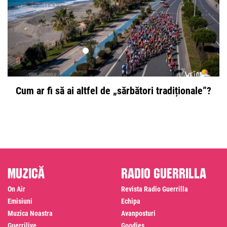
Cum ar fi să ai altfel de „sărbători tradiționale”?
Muzică
Radio Guerrilla
On Air
Revista Radio Guerrilla
Emisiuni
Echipa
Muzica Noastra
Avanposturi
Guerrilive
Goodies