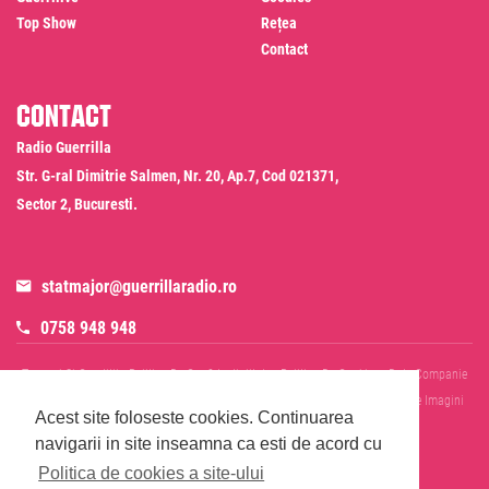
Top Show
Rețea
Contact
Contact
Radio Guerrilla
Str. G-ral Dimitrie Salmen, Nr. 20, Ap.7, Cod 021371,
Sector 2, Bucuresti.
statmajor@guerrillaradio.ro
0758 948 948
Termeni Si Conditii
Politica De Confidentialitate
Politica De Cookies
Date Companie
RADIO GUERRILLA SRL
Disclaimer SMS & WhatsApp
Informare Prelucrare Imagini
Acest site foloseste cookies.
Continuarea
Evenimente
Cod Deontologic
navigarii in site inseamna ca esti de acord cu
Politica de cookies a site-ului