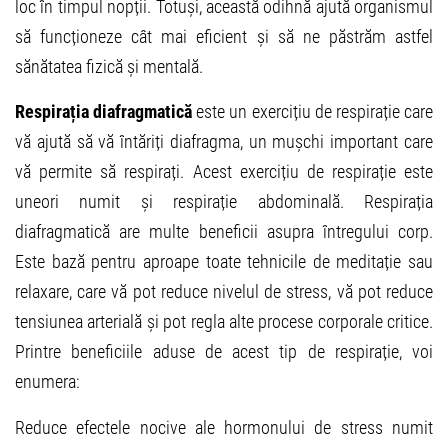
loc în timpul nopții. Totuși, această odihnă ajută organismul
să funcționeze cât mai eficient și să ne păstrăm astfel
sănătatea fizică și mentală.
Respirația diafragmatică
este un exercițiu de respirație care
vă ajută să vă întăriți diafragma, un mușchi important care
vă permite să respirați. Acest exercițiu de respirație este
uneori numit și respirație abdominală. Respirația
diafragmatică are multe beneficii asupra întregului corp.
Este bază pentru aproape toate tehnicile de meditație sau
relaxare, care vă pot reduce nivelul de stress, vă pot reduce
tensiunea arterială și pot regla alte procese corporale critice.
Printre beneficiile aduse de acest tip de respirație, voi
enumera:
Reduce efectele nocive ale hormonului de stress numit