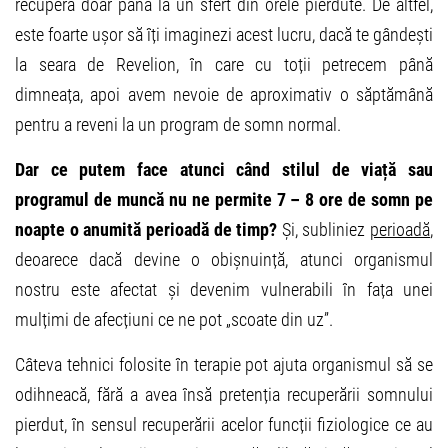
recupera doar până la un sfert din orele pierdute. De altfel,
este foarte ușor să îți imaginezi acest lucru, dacă te gândești
la seara de Revelion, în care cu toții petrecem până
dimneața, apoi avem nevoie de aproximativ o săptămână
pentru a reveni la un program de somn normal.
Dar ce putem face atunci când stilul de viață sau
programul de muncă nu ne permite 7 – 8 ore de somn pe
noapte o anumită perioadă de timp?
Și, subliniez
perioadă
,
deoarece dacă devine o obișnuință, atunci organismul
nostru este afectat și devenim vulnerabili în fața unei
mulțimi de afecțiuni ce ne pot „scoate din uz”.
Câteva tehnici folosite în terapie pot ajuta organismul să se
odihneacă, fără a avea însă pretenția recuperării somnului
pierdut, în sensul recuperării acelor funcții fiziologice ce au