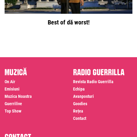
Best of dă worst!
Muzică
Radio Guerrilla
On Air
Revista Radio Guerrilla
Emisiuni
Echipa
Muzica Noastra
Avanposturi
Guerrilive
Goodies
Top Show
Rețea
Contact
Contact