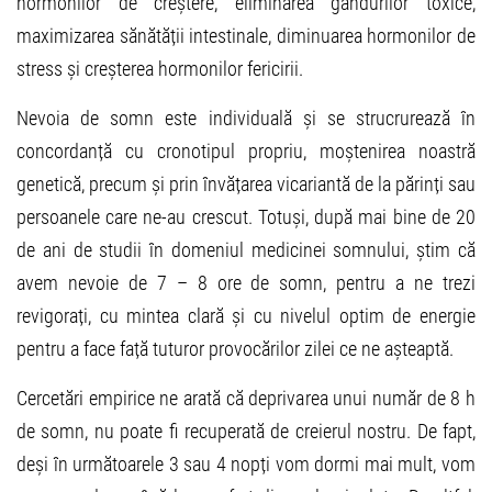
hormonilor de creștere, eliminarea gândurilor toxice,
maximizarea sănătății intestinale, diminuarea hormonilor de
stress și creșterea hormonilor fericirii.
Nevoia de somn este individuală și se strucrurează în
concordanță cu cronotipul propriu, moștenirea noastră
genetică, precum și prin învățarea vicariantă de la părinți sau
persoanele care ne-au crescut. Totuși, după mai bine de 20
de ani de studii în domeniul medicinei somnului, știm că
avem nevoie de 7 – 8 ore de somn, pentru a ne trezi
revigorați, cu mintea clară și cu nivelul optim de energie
pentru a face față tuturor provocărilor zilei ce ne așteaptă.
Cercetări empirice ne arată că deprivarea unui număr de 8 h
de somn, nu poate fi recuperată de creierul nostru. De fapt,
deși în următoarele 3 sau 4 nopți vom dormi mai mult, vom