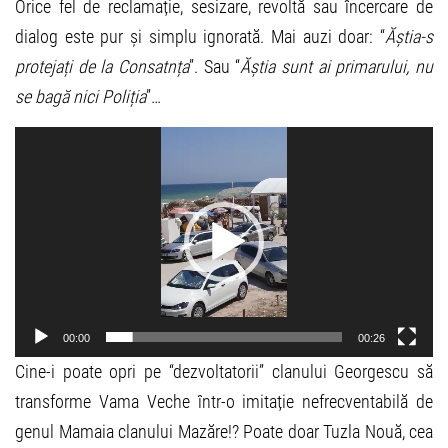
Orice fel de reclamație, sesizare, revoltă sau încercare de
dialog este pur și simplu ignorată. Mai auzi doar: “
Ăștia-s
protejați de la Consatnța
”. Sau “
Ăștia sunt ai primarului, nu
se bagă nici Poliția
”…
Video
Player
00:00
00:26
Cine-i poate opri pe “dezvoltatorii” clanului Georgescu să
transforme Vama Veche într-o imitație nefrecventabilă de
genul Mamaia clanului Mazăre!? Poate doar Tuzla Nouă, cea