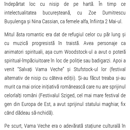
îndepărtat loc cu nisip de pe hartă. În timp ce
intelectualitatea bucureșteană, cu Zoe Dumitrescu
Bușulenga și Nina Cassian, ca femele alfa, înființa 2 Mai-ul.
Mitul ăsta romantic era dat de refugiul celor cu păr lung și
cu muzică progresistă în traistă. Avea personaje ca
animatori spirituali, așa cum Woodstock-ul a avut o poteră
spiritual-împăciuitoare în loc de poliție sau badigarzi. Apoi a
venit “Salvați Vama Veche” și Stufstock-ul lor (festival
alternativ de nisip cu câteva ediții). Și-au făcut treaba și-au
murit ca mai orice inițiativă românească care nu are sprijinul
celorlalți români (Festivalul Sziged, cel mai mare festival de
gen din Europa de Est, a avut sprijinul statului maghiar, fix
când dădeau să-nchidă).
Pe scurt, Vama Veche era o adevărată stațiune culturală în