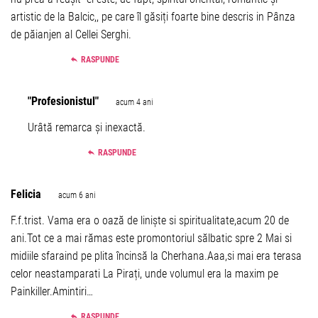
artistic de la Balcic,, pe care îl găsiți foarte bine descris in Pânza
de păianjen al Cellei Serghi.
RASPUNDE
"Profesionistul"
acum 4 ani
Urâtă remarca și inexactă.
RASPUNDE
Felicia
acum 6 ani
F.f.trist. Vama era o oază de liniște si spiritualitate,acum 20 de
ani.Tot ce a mai rămas este promontoriul sălbatic spre 2 Mai si
midiile sfaraind pe plita încinsă la Cherhana.Aaa,si mai era terasa
celor neastamparati La Pirați, unde volumul era la maxim pe
Painkiller.Amintiri…
RASPUNDE