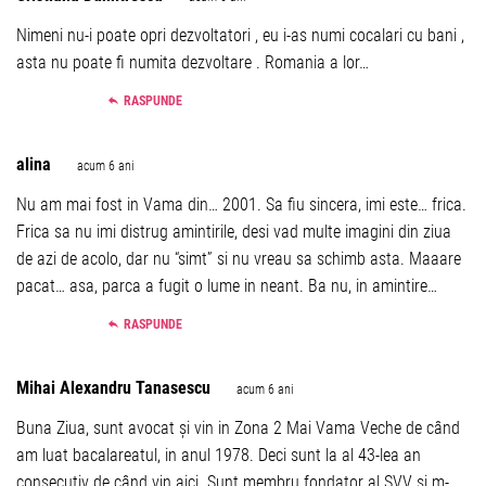
Nimeni nu-i poate opri dezvoltatori , eu i-as numi cocalari cu bani ,
asta nu poate fi numita dezvoltare . Romania a lor…
RASPUNDE
alina
acum 6 ani
Nu am mai fost in Vama din… 2001. Sa fiu sincera, imi este… frica.
Frica sa nu imi distrug amintirile, desi vad multe imagini din ziua
de azi de acolo, dar nu “simt” si nu vreau sa schimb asta. Maaare
pacat… asa, parca a fugit o lume in neant. Ba nu, in amintire…
RASPUNDE
Mihai Alexandru Tanasescu
acum 6 ani
Buna Ziua, sunt avocat și vin in Zona 2 Mai Vama Veche de când
am luat bacalareatul, in anul 1978. Deci sunt la al 43-lea an
consecutiv de când vin aici. Sunt membru fondator al SVV și m-