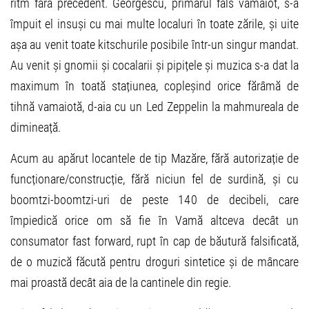
ritm fără precedent. Georgescu, primarul fals vamaiot, s-a
împuit el insuși cu mai multe localuri în toate zările, și uite
așa au venit toate kitschurile posibile într-un singur mandat.
Au venit și gnomii și cocalarii și pipițele și muzica s-a dat la
maximum în toată stațiunea, copleșind orice fărâmă de
tihnă vamaiotă, d-aia cu un Led Zeppelin la mahmureala de
dimineață.
Acum au apărut locantele de tip Mazăre, fără autorizație de
funcționare/construcție, fără niciun fel de surdină, și cu
boomtzi-boomtzi-uri de peste 140 de decibeli, care
împiedică orice om să fie în Vamă altceva decât un
consumator fast forward, rupt în cap de băutură falsificată,
de o muzică făcută pentru droguri sintetice și de mâncare
mai proastă decât aia de la cantinele din regie.