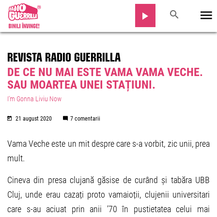
REVISTA RADIO GUERRILLA
DE CE NU MAI ESTE VAMA VAMA VECHE.
SAU MOARTEA UNEI STAȚIUNI.
I'm Gonna Liviu Now
21 august 2020
7 comentarii
Vama Veche este un mit despre care s-a vorbit, zic unii, prea
mult.
Cineva din presa clujană găsise de curând și tabăra UBB
Cluj, unde erau cazați proto vamaioții, clujenii universitari
care s-au aciuat prin anii ’70 în pustietatea celui mai