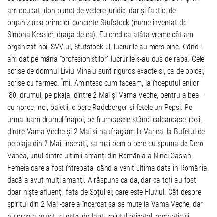
am ocupat, don punct de vedere juridic, dar și faptic, de
organizarea primelor concerte Stufstock (nume inventat de
Simona Kessler, draga de ea). Eu cred ca atâta vreme cât am
organizat noi, SVV-ul, Stufstock-ul, lucrurile au mers bine. Când l-
am dat pe mâna “profesionistilor” lucrurile s-au dus de rapa. Cele
scrise de domnul Liviu Mihaiu sunt riguros exacte si, ca de obicei,
scrise cu farmec. Îmi. Amintesc cum faceam, la începutul anilor
‘80, drumul, pe pkaja, dintre 2 Mai și Vama Veche, pentru a bea –
cu noroc- noi, baietii, o bere Radeberger și fetele un Pepsi. Pe
urma luam drumul înapoi, pe frumoasele stânci calcaroase, rosii,
dintre Vama Veche și 2 Mai și naufragiam la Vanea, la Bufetul de
pe plaja din 2 Mai, inserați, sa mai bem o bere cu spuma de Dero.
Vanea, unul dintre ultimii amanți din România a Ninei Casian,
Femeia care a fost întrebata, când a venit ultima data in România,
dacă a avut mulți amanți. A răspuns ca da, dar ca toți au fost
doar niște afluenți, fata de Soțul ei; care este Fluviul. Cât despre
spiritul din 2 Mai -care a încercat sa se mute la Vama Veche, dar
nu prea a reușit- el este, de fapt, spiritul oriental, romantic și