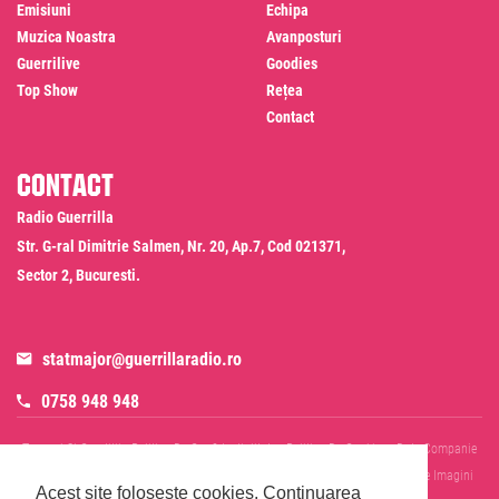
Emisiuni
Echipa
Muzica Noastra
Avanposturi
Guerrilive
Goodies
Top Show
Rețea
Contact
Contact
Radio Guerrilla
Str. G-ral Dimitrie Salmen, Nr. 20, Ap.7, Cod 021371,
Sector 2, Bucuresti.
statmajor@guerrillaradio.ro
0758 948 948
Termeni Si Conditii
Politica De Confidentialitate
Politica De Cookies
Date Companie
RADIO GUERRILLA SRL
Disclaimer SMS & WhatsApp
Informare Prelucrare Imagini
Acest site foloseste cookies.
Continuarea