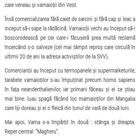
care veneau și vamaioții din Vest.
Însă comercializarea fără caiet de sarcini și fără cap și leac a
inceput să-i sape la rădăcină. Vamaioții vechi au început să-i
boscorodească pe cei care-i făcuseră prea multă reclamă
încercând s-o salveze (cel mai tâmpit reproș care circulă în
ultimii 20 de ani la adresa activiștilor de la SVV).
Comercianții au început cu termopanele și supermarketurile,
tarabele vamaioților s-au împuținat precum homo sapiens
în fața neanderthalienilor, iar primarii făceau și ei ce știau
mai bine: luau șpagă făcând loc mamaioților din Mangalia
care își doreau și ei o fleică din tunul de vară de două luni.
Mai apoi, Vama s-a împărțit în două : stânga și dreapta.
Reper central: “Magheru”.