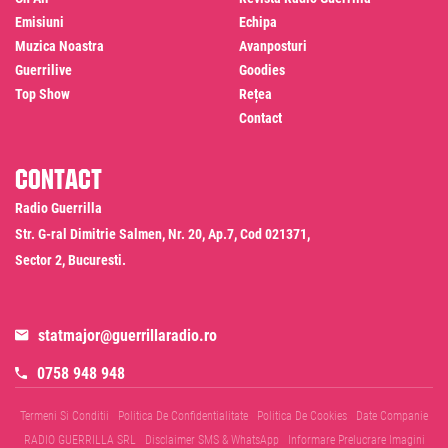
Emisiuni
Echipa
Muzica Noastra
Avanposturi
Guerrilive
Goodies
Top Show
Rețea
Contact
Contact
Radio Guerrilla
Str. G-ral Dimitrie Salmen, Nr. 20, Ap.7, Cod 021371,
Sector 2, Bucuresti.
statmajor@guerrillaradio.ro
0758 948 948
Termeni Si Conditii
Politica De Confidentialitate
Politica De Cookies
Date Companie
RADIO GUERRILLA SRL
Disclaimer SMS & WhatsApp
Informare Prelucrare Imagini