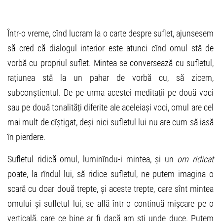
Într-o vreme, cînd lucram la o carte despre suflet, ajunsesem
să cred că dialogul interior este atunci cînd omul stă de
vorbă cu propriul suflet. Mintea se conversează cu sufletul,
rațiunea stă la un pahar de vorbă cu, să zicem,
subconștientul. De pe urma acestei meditații pe două voci
sau pe două tonalități diferite ale aceleiași voci, omul are cel
mai mult de cîștigat, deși nici sufletul lui nu are cum să iasă
în pierdere.
Sufletul ridică omul, luminîndu-i mintea, și un
om ridicat
poate, la rîndul lui, să ridice sufletul, ne putem imagina o
scară cu doar două trepte, și aceste trepte, care sînt mintea
omului și sufletul lui, se află într-o continuă mișcare pe o
verticală, care ce bine ar fi dacă am ști unde duce. Putem