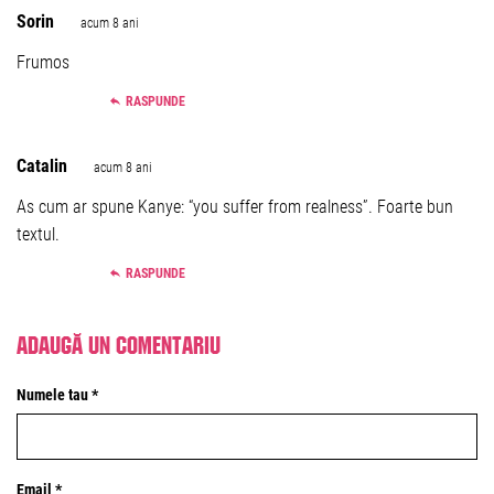
Sorin
acum 8 ani
Frumos
RASPUNDE
Catalin
acum 8 ani
As cum ar spune Kanye: “you suffer from realness”. Foarte bun
textul.
RASPUNDE
Adaugă un comentariu
Numele tau *
Email *