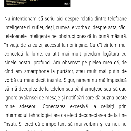
Nu intenționam să scriu aici despre relația dintre telefoane
inteligente și suflet, deși, cumva, e vorba și despre asta, căci
telefoanele inteligente ne obstrucționează în bună măsură,
în viața de zi cu zi, accesul la noi înșine. Cu cît sîntem mai
conectați la lume, cu atît mai mult pierdem legătura cu
sinele nostru profund. Am observat pe pielea mea că, de
cînd am smartphone la purtător, stau mult mai puțin de
vorbă cu mine decît înainte. Sigur, nimeni nu mă împiedică
să mă decuplez de la telefon sau să îl amuțesc sau să dau
ignore avalanșei de mesaje și notificări care dă buzna peste
mine adeseori. Conectarea excesivă la ceilalți prin
intermediul tehnologiei are ca efect deconectarea de la tine
însuți. Și cred că e important să mai vorbim și cu noi, nu