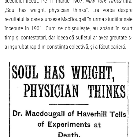
secolului trecut. Pe 11 martie 1907,
New York Times
titra:
„Soul has weight, physician thinks“. Era vorba despre
rezultatul la care ajunsese MacDougall în urma studiilor sale
începute în 1901. Cum se obișnuiește, au apărut în scurt
timp și contestatari, dar ideea că sufletul ar avea greutate s-
a înșurubat rapid în conștiința colectivă, și a făcut carieră.