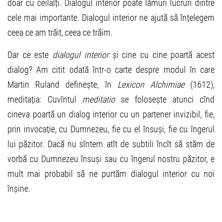
doar cu ceilalți. Dialogul interior poate lămuri lucruri dintre
cele mai importante. Dialogul interior ne ajută să înțelegem
ceea ce am trăit, ceea ce trăim.
Dar ce este
dialogul interior
și cine cu cine poartă acest
dialog? Am citit odată într-o carte despre modul în care
Martin Ruland definește, în
Lexicon Alchimiae
(1612),
meditația: Cuvîntul
meditatio
se folosește atunci cînd
cineva poartă un dialog interior cu un partener invizibil, fie,
prin invocație, cu Dumnezeu, fie cu el însuși, fie cu îngerul
lui păzitor. Dacă nu sîntem atît de subtili încît să stăm de
vorbă cu Dumnezeu însuși sau cu îngerul nostru păzitor, e
mult mai probabil să ne purtăm dialogul interior cu noi
înșine.