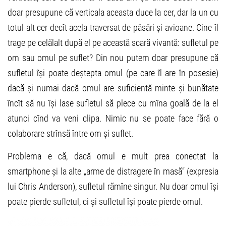
doar presupune că verticala aceasta duce la cer, dar la un cu
totul alt cer decît acela traversat de păsări și avioane. Cine îl
trage pe celălalt după el pe această scară vivantă: sufletul pe
om sau omul pe suflet? Din nou putem doar presupune că
sufletul își poate deștepta omul (pe care îl are în posesie)
dacă și numai dacă omul are suficientă minte și bunătate
încît să nu își lase sufletul să plece cu mîna goală de la el
atunci cînd va veni clipa. Nimic nu se poate face fără o
colaborare strînsă între om și suflet.
Problema e că, dacă omul e mult prea conectat la
smartphone și la alte „arme de distragere în masă“ (expresia
lui Chris Anderson), sufletul rămîne singur. Nu doar omul își
poate pierde sufletul, ci și sufletul își poate pierde omul.