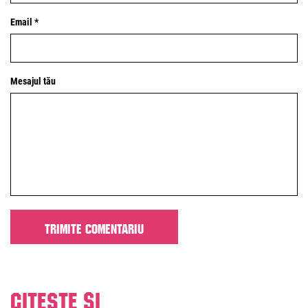
Email *
Mesajul tău
Citeste și