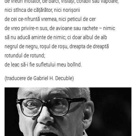
de vreun înotător, de bărci, vîslași, corăbii sau vapoare,
nici stînca de cățărător, nici norișorii
de cei ce-nfruntă vremea, nici peticul de cer
de vreo privire-n sus, de avioane sau rachete – nimic
să nu aducă aminte de nimic; ci doar albul de alb
negrul de negru, roșul de roșu, dreapta de dreaptă
rotundul de rotund;
de leac să-i fie sufletului meu bolînd.
(traducere de Gabriel H. Decuble)