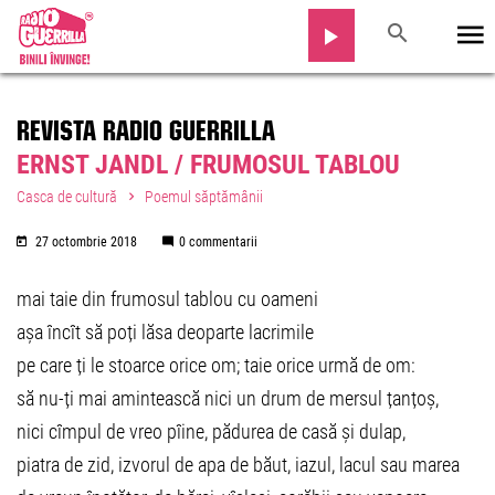
REVISTA RADIO GUERRILLA
ERNST JANDL / FRUMOSUL TABLOU
Casca de cultură
Poemul săptămânii
27 octombrie 2018
0 commentarii
mai taie din frumosul tablou cu oameni
așa încît să poți lăsa deoparte lacrimile
pe care ți le stoarce orice om; taie orice urmă de om:
să nu-ți mai amintească nici un drum de mersul țanțoș,
nici cîmpul de vreo pîine, pădurea de casă și dulap,
piatra de zid, izvorul de apa de băut, iazul, lacul sau marea