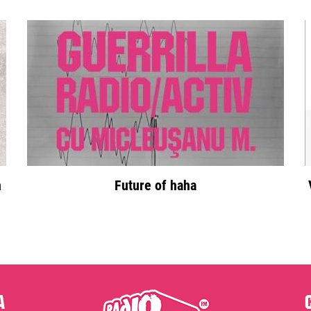
n
Future of haha
a