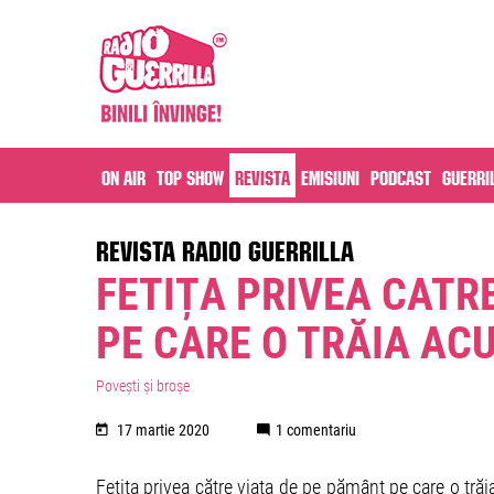
On air
Top Show
Revista
Emisiuni
Podcast
Guerri
REVISTA RADIO GUERRILLA
FETIȚA PRIVEA CATR
PE CARE O TRĂIA AC
Povești și broșe
17 martie 2020
1 comentariu
Fetița privea către viața de pe pământ pe care o trăia