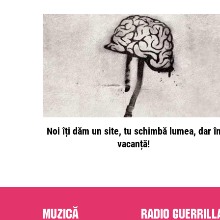
Noi îți dăm un site, tu schimbă lumea, dar î
vacanță!
Muzică
Radio Guerrill