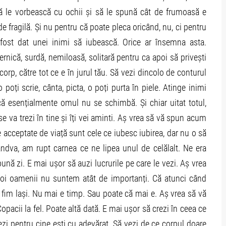
rut să le vorbească cu ochii și să le spună cât de frumoasă e
t de fragilă. Și nu pentru că poate pleca oricând, nu, ci pentru
 fost dat unei inimi să iubească. Orice ar însemna asta.
uternică, surdă, nemiloasă, solitară pentru ca apoi să privești
corp, către tot ce e în jurul tău. Să vezi dincolo de conturul
 poți scrie, cânta, picta, o poți purta în piele. Atinge inimi
că esențialmente omul nu se schimbă. Și chiar uitat totul,
e va trezi în tine și îți vei aminti. Aș vrea să vă spun acum
e acceptate de viață sunt cele ce iubesc iubirea, dar nu o să
ndva, am rupt carnea ce ne lipea unul de celălalt. Ne era
bună zi. E mai ușor să auzi lucrurile pe care le vezi. Aș vrea
noi oamenii nu suntem atât de importanți. Că atunci când
 fim lași. Nu mai e timp. Sau poate că mai e. Aș vrea să vă
opacii la fel. Poate altă dată. E mai ușor să crezi în ceea ce
vezi pentru cine ești cu adevărat. Să vezi de ce corpul doare