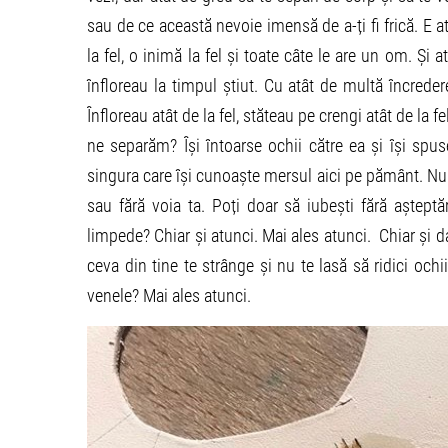
sau de ce această nevoie imensă de a-ți fi frică. E 
la fel, o inimă la fel și toate câte le are un om. Ș
înfloreau la timpul știut. Cu atât de multă încredere î
Înfloreau atât de la fel, stăteau pe crengi atât de la f
ne separăm? Își întoarse ochii către ea și își spus
singura care își cunoaște mersul aici pe pământ. Nu 
sau fără voia ta. Poți doar să iubești fără așteptă
limpede? Chiar și atunci. Mai ales atunci. Chiar și d
ceva din tine te strânge și nu te lasă să ridici ochi
venele? Mai ales atunci.