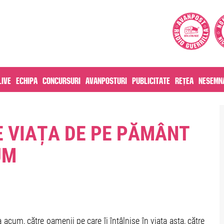
live
Echipa
Concursuri
Avanposturi
Publicitate
Rețea
Nesemna
E VIAȚA DE PE PĂMÂNT
UM
 acum, către oamenii pe care îi întâlnise în viața asta, către