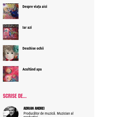
Despre viața aici
Iar azi
Deschise ochii
Acultând apa
SCRISE DE...
Adrian Andrei
Producător de muzică. Muzician al