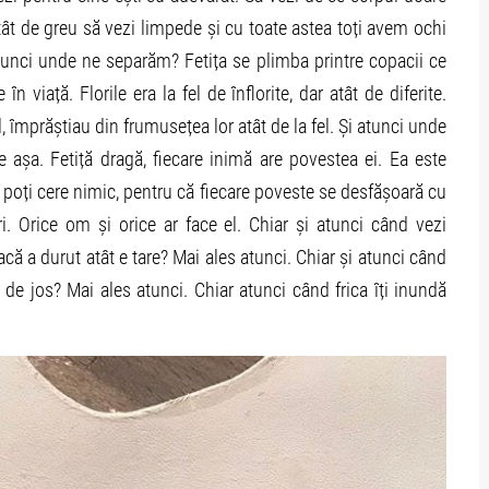
atât de greu să vezi limpede și cu toate astea toți avem ochi
i atunci unde ne separăm? Fetița se plimba printre copacii ce
n viață. Florile era la fel de înflorite, dar atât de diferite.
el, împrăștiau din frumusețea lor atât de la fel. Și atunci unde
e așa. Fetiță dragă, fiecare inimă are povestea ei. Ea este
poți cere nimic, pentru că fiecare poveste se desfășoară cu
ri. Orice om și orice ar face el. Chiar și atunci când vezi
acă a durut atât e tare? Mai ales atunci. Chiar și atunci când
i de jos? Mai ales atunci. Chiar atunci când frica îți inundă