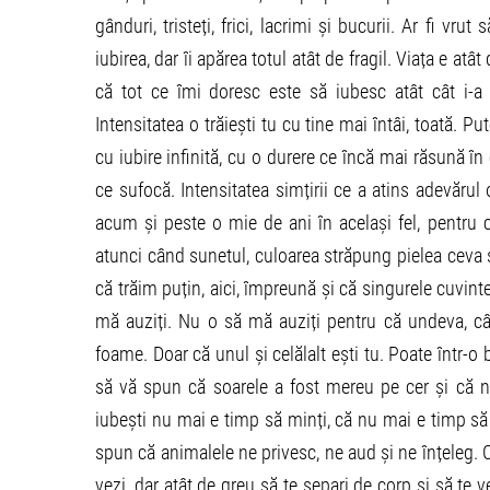
gânduri, tristeți, frici, lacrimi și bucurii. Ar fi v
iubirea, dar îi apărea totul atât de fragil. Viața e atâ
că tot ce îmi doresc este să iubesc atât cât i-a
Intensitatea o trăiești tu cu tine mai întâi, toată. P
cu iubire infinită, cu o durere ce încă mai răsună în 
ce sufocă. Intensitatea simțirii ce a atins adevărul o
acum și peste o mie de ani în același fel, pentru 
atunci când sunetul, culoarea străpung pielea ceva s
că trăim puțin, aici, împreună și că singurele cuvint
mă auziți. Nu o să mă auziți pentru că undeva, câ
foame. Doar că unul și celălalt ești tu. Poate într-o 
să vă spun că soarele a fost mereu pe cer și că 
iubești nu mai e timp să minți, că nu mai e timp să
spun că animalele ne privesc, ne aud și ne înțeleg. C
vezi, dar atât de greu să te separi de corp și să te 