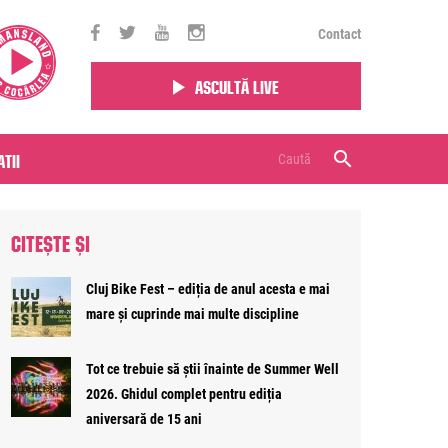
Contact
Ascultă live
tii
CITEȘTE ȘI
Cluj Bike Fest – ediția de anul acesta e mai
mare și cuprinde mai multe discipline
Tot ce trebuie să știi înainte de Summer Well
2026. Ghidul complet pentru ediția
aniversară de 15 ani