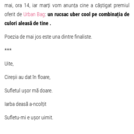
mai, ora 14, iar marți vom anunța cine a câștigat premiul
oferit de
Urban Bag
:
un rucsac uber cool pe combinația de
culori aleasă de tine .
Poezia de mai jos este una dintre finaliste.
***
Uite,
Cireșii au dat în floare,
Sufletul ușor mă doare.
Iarba deasă a-ncolțit
Sufletu-mi e ușor uimit.