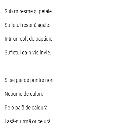
Sub miresme și petale
Sufletul respir
ă
agale.
Într-un colț de păpădie
Sufletul ca-n vis învie.
Și se pierde printre nori
Nebunie de culori.
Pe o pală de căldură
Lasă-n urmă orice ură.