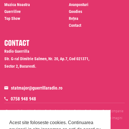
Muzica Noastra
Avanposturi
Guerrilive
Goodies
Top Show
Rețea
Contact
Contact
Radio Guerrilla
Str. G-ral Dimitrie Salmen, Nr. 20, Ap.7, Cod 021371,
Sector 2, Bucuresti.
statmajor@guerrillaradio.ro
0758 948 948
Termeni Si Conditii
Politica De Confidentialitate
Politica De Cookies
Date Companie
RADIO GUERRILLA SRL
Disclaimer SMS & WhatsApp
Informare Prelucrare Imagini
Acest site foloseste cookies.
Continuarea
Evenimente
Cod Deontologic