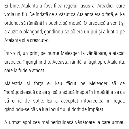
Ei bine, Atalanta a fost fiica regelui Iasus al Arcadiei, care
vroia un fiu. De îndată ce a văzut că Atalanta era o fată, el i-a
ordonat să rămână în pustie, să moară. O ursoaică a venit și
a auzit-o plângând, gândindu-se că era un pui și a luat-o pe
Atalanta și a crescut-o.
Într-o zi, un prinț pe nume Meleager, la vânătoare, a atacat
ursoaica, înjunghiind-o. Aceasta, rănită, a fugit spre Atalanta,
care la furie a atacat.
Măiestria și forța ei l-au făcut pe Meleager să se
îndrăgostească de ea și să o aducă înapoi în împărăția sa ca
să o ia de soţie. Ea a acceptat întoarcerea în regat,
gândindu-se că va lua locul fiului dorit de împărat.
A urmat apoi cea mai periculoasă vânătoare la care urmau