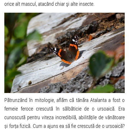
orice alt mascul, atacând chiar şi alte insecte.
Pătrunzând în mitologie, aflăm că tânăra Atalanta a fost o
femeie feroce crescută în sălbăticie de o ursoaică. Era
cunoscută pentru viteza incredibilă, abilitățile de vânătoare
și forța fizică. Cum a ajuns ea să fie crescută de o ursoaică?