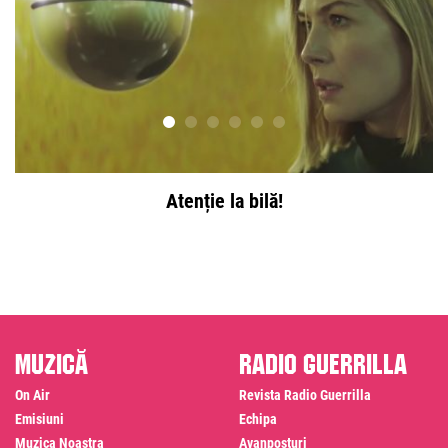
Atenție la bilă!
Muzică
Radio Guerrilla
On Air
Revista Radio Guerrilla
Emisiuni
Echipa
Muzica Noastra
Avanposturi