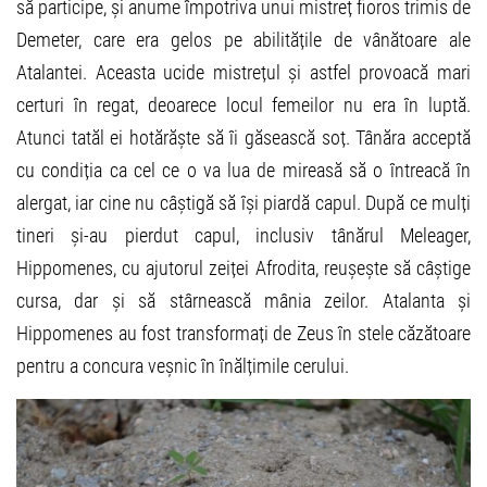
să participe, și anume împotriva unui mistreț fioros trimis de
Demeter, care era gelos pe abilitățile de vânătoare ale
Atalantei. Aceasta ucide mistrețul și astfel provoacă mari
certuri în regat, deoarece locul femeilor nu era în luptă.
Atunci tatăl ei hotărăște să îi găsească soț. Tânăra acceptă
cu condiția ca cel ce o va lua de mireasă să o întreacă în
alergat, iar cine nu câștigă să își piardă capul. După ce mulți
tineri și-au pierdut capul, inclusiv tânărul Meleager,
Hippomenes, cu ajutorul zeiței Afrodita, reușește să câștige
cursa, dar și să stârnească mânia zeilor. Atalanta și
Hippomenes au fost transformați de Zeus în stele căzătoare
pentru a concura veșnic în înălțimile cerului.