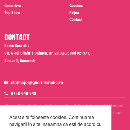
Guerrilive
Goodies
Top Show
Rețea
Contact
Contact
Radio Guerrilla
Str. G-ral Dimitrie Salmen, Nr. 20, Ap.7, Cod 021371,
Sector 2, Bucuresti.
statmajor@guerrillaradio.ro
0758 948 948
Termeni Si Conditii
Politica De Confidentialitate
Politica De Cookies
Date Companie
RADIO GUERRILLA SRL
Disclaimer SMS & WhatsApp
Informare Prelucrare Imagini
Acest site foloseste cookies.
Continuarea
Evenimente
Cod Deontologic
navigarii in site inseamna ca esti de acord cu