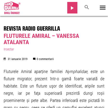
REVISTA RADIO GUERRILLA
FLUTURELE AMIRAL – VANESSA
ATALANTA
Insectar
31 ianuarie 2019
0 commentarii
Fluturele Amiral aparține familiei
Nymphalidae
, este un
fluture migrator, prezent într-o gamă foarte variată de
habitate. Este un fluture uşor de identificat, aripile sunt
negre, iar pe faţa superioară prezintă dungi roșii
proeminente și pete albe. Partea inferioară este pictată în
maro cu negru, ceea ce oferă un camuflaj excelent atunci