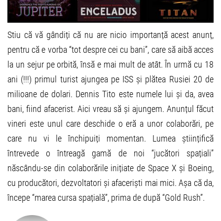
Stiu că vă gândiți că nu are nicio importanță acest anunț,
pentru că e vorba “tot despre cei cu bani”, care să aibă acces
la un sejur pe orbită, însă e mai mult de atât. În urmă cu 18
ani (!!!) primul turist ajungea pe ISS și plătea Rusiei 20 de
milioane de dolari. Dennis Tito este numele lui și da, avea
bani, fiind afacerist. Aici vreau să și ajungem. Anunțul făcut
vineri este unul care deschide o eră a unor colaborări, pe
care nu vi le închipuiți momentan. Lumea științifică
întrevede o întreagă gamă de noi “jucători spațiali”
născându-se din colaborările inițiate de Space X și Boeing,
cu producători, dezvoltatori și afaceriști mai mici. Așa că da,
începe “marea cursa spațială”, prima de după “Gold Rush”.