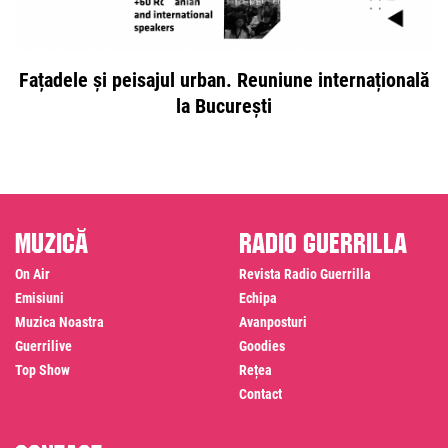
Fațadele și peisajul urban. Reuniune internațională
la București
Muzică
Radio Guerrilla
On Air
Revista Radio Guerrilla
Emisiuni
Echipa
Muzica Noastra
Avanposturi
Guerrilive
Goodies
Top Show
Rețea
Contact