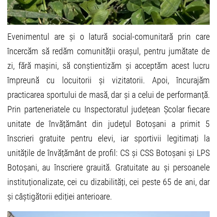
Evenimentul are și o latură social-comunitară prin care
încercăm să redăm comunității orașul, pentru jumătate de
zi, fără mașini, să conștientizăm și acceptăm acest lucru
împreună cu locuitorii și vizitatorii. Apoi, încurajăm
practicarea sportului de masă, dar și a celui de performanță.
Prin parteneriatele cu Inspectoratul județean Școlar fiecare
unitate de învățământ din județul Botoșani a primit 5
înscrieri gratuite pentru elevi, iar sportivii legitimați la
unitățile de învățământ de profil: CS și CSS Botoșani și LPS
Botoșani, au înscriere grauită. Gratuitate au și persoanele
instituționalizate, cei cu dizabilități, cei peste 65 de ani, dar
și câștigătorii ediției anterioare.