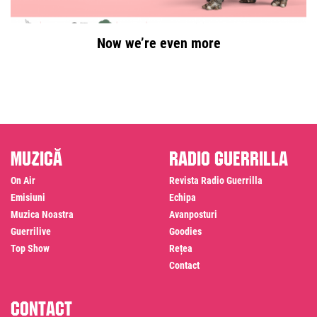
Now we’re even more
Muzică
Radio Guerrilla
On Air
Revista Radio Guerrilla
Emisiuni
Echipa
Muzica Noastra
Avanposturi
Guerrilive
Goodies
Top Show
Rețea
Contact
Contact