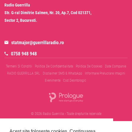
Radio Guerrilla
Str. G-ral Dimitrie Salmen, Nr. 20, Ap.7, Cod 021371,
Sector 2, Bucuresti.
statmajor@guerrillaradio.ro
0758 948 948
Termeni Si Conditii
Politica De Confidentialitate
Politica De Cookies
Date Companie
RADIO GUERRILLA SRL
Disclaimer SMS & WhatsApp
Informare Prelucrare Imagini
Evenimente
Cod Deontologic
© 2026 Radio Guerrilla - Toate drepturile rezervate
Acest site foloseste cookies.
Continuarea