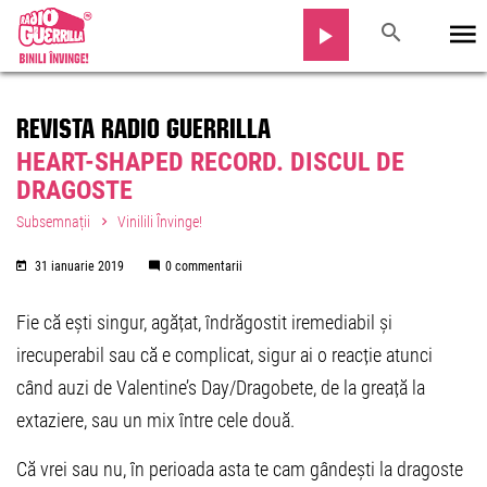
REVISTA RADIO GUERRILLA
HEART-SHAPED RECORD. DISCUL DE
DRAGOSTE
Subsemnații
Vinilili Învinge!
31 ianuarie 2019
0 commentarii
Fie că ești singur, agățat, îndrăgostit iremediabil și
irecuperabil sau că e complicat, sigur ai o reacție atunci
când auzi de Valentine’s Day/Dragobete, de la greață la
extaziere, sau un mix între cele două.
Că vrei sau nu, în perioada asta te cam gândești la dragoste