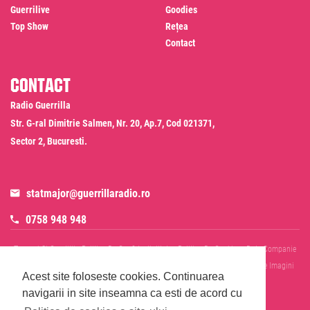
Guerrilive
Goodies
Top Show
Rețea
Contact
Contact
Radio Guerrilla
Str. G-ral Dimitrie Salmen, Nr. 20, Ap.7, Cod 021371,
Sector 2, Bucuresti.
statmajor@guerrillaradio.ro
0758 948 948
Termeni Si Conditii
Politica De Confidentialitate
Politica De Cookies
Date Companie
RADIO GUERRILLA SRL
Disclaimer SMS & WhatsApp
Informare Prelucrare Imagini
Acest site foloseste cookies.
Continuarea
Evenimente
Cod Deontologic
navigarii in site inseamna ca esti de acord cu