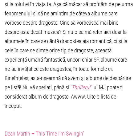
și la rolul ei în viața ta. Așa că măcar să profităm de pe urma
fenomenului și să ne amintim de câteva albume care
vorbesc despre dragoste. Cine să vorbească mai bine
despre asta decât muzica? Și nu o sa mă refer aici doar la
albumele în care se cântă dragostea aia romantică, ci și la
cele în care se simte orice tip de dragoste, această
experiență umană fantastică, uneori chiar SF, albume care
ne-au învățat ce este dragostea, în toate formele ei.
Bineînțeles, asta-nseamnă că avem și albume de despărțire
pe listă! Nu vă speriați, până și ‘
Thrillerul’
lui MJ poate fi
considerat album de dragoste. Awww. Uite o listă de
început.
Dean Martin – This Time I’m Swingin’