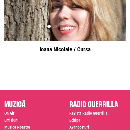
Ioana Nicolaie / Cursa
Muzică
Radio Guerrilla
On Air
Revista Radio Guerrilla
Emisiuni
Echipa
Muzica Noastra
Avanposturi