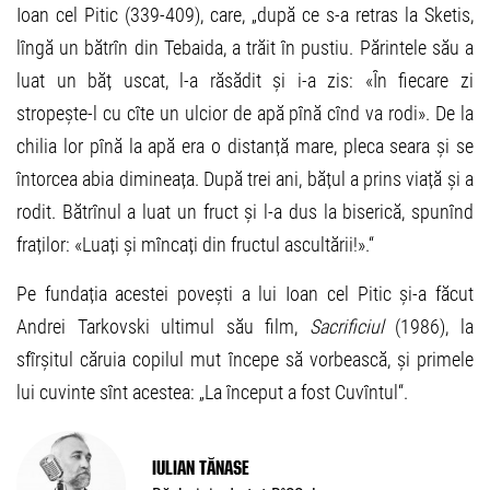
Ioan cel Pitic (339-409), care, „după ce s-a retras la Sketis,
lîngă un bătrîn din Tebaida, a trăit în pustiu. Părintele său a
luat un băț uscat, l-a răsădit și i-a zis: «În fiecare zi
stropește-l cu cîte un ulcior de apă pînă cînd va rodi». De la
chilia lor pînă la apă era o distanță mare, pleca seara și se
întorcea abia dimineața. După trei ani, bățul a prins viață și a
rodit. Bătrînul a luat un fruct și l-a dus la biserică, spunînd
fraților: «Luați și mîncați din fructul ascultării!».“
Pe fundația acestei povești a lui Ioan cel Pitic și-a făcut
Andrei Tarkovski ultimul său film,
Sacrificiul
(1986), la
sfîrșitul căruia copilul mut începe să vorbească, și primele
lui cuvinte sînt acestea: „La început a fost Cuvîntul“.
Iulian Tănase