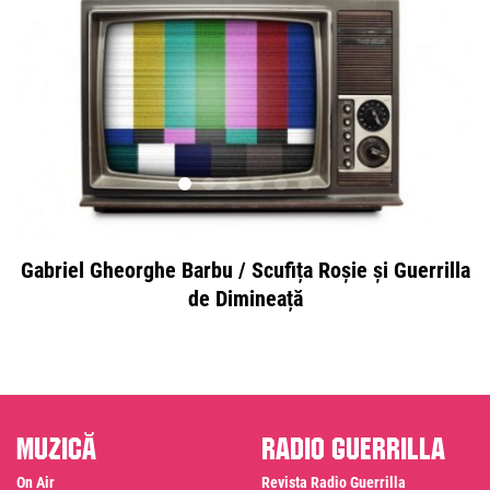
Gabriel Gheorghe Barbu / Scufița Roșie și Guerrilla
de Dimineață
Muzică
Radio Guerrilla
On Air
Revista Radio Guerrilla