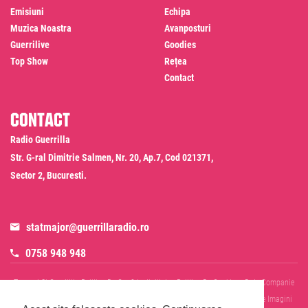
Emisiuni
Echipa
Muzica Noastra
Avanposturi
Guerrilive
Goodies
Top Show
Rețea
Contact
Contact
Radio Guerrilla
Str. G-ral Dimitrie Salmen, Nr. 20, Ap.7, Cod 021371,
Sector 2, Bucuresti.
statmajor@guerrillaradio.ro
0758 948 948
Termeni Si Conditii
Politica De Confidentialitate
Politica De Cookies
Date Companie
RADIO GUERRILLA SRL
Disclaimer SMS & WhatsApp
Informare Prelucrare Imagini