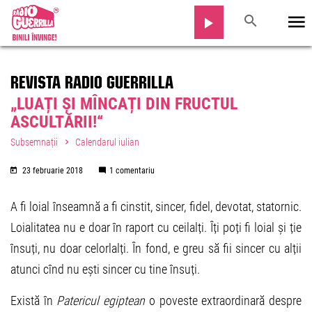
REVISTA RADIO GUERRILLA
„LUAȚI ȘI MÎNCAȚI DIN FRUCTUL
ASCULTĂRII!“
Subsemnații
Calendarul iulian
23 februarie 2018
1 comentariu
A fi loial înseamnă a fi cinstit, sincer, fidel, devotat, statornic.
Loialitatea nu e doar în raport cu ceilalți. Îți poți fi loial și ție
însuți, nu doar celorlalți. În fond, e greu să fii sincer cu alții
atunci cînd nu ești sincer cu tine însuți.
Există în
Patericul egiptean
o poveste extraordinară despre