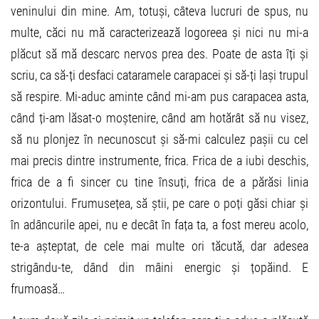
veninului din mine. Am, totuși, câteva lucruri de spus, nu
multe, căci nu mă caracterizează logoreea și nici nu mi-a
plăcut să mă descarc nervos prea des. Poate de asta îți și
scriu, ca să-ți desfaci cataramele carapacei și să-ți lași trupul
să respire. Mi-aduc aminte când mi-am pus carapacea asta,
când ți-am lăsat-o moștenire, când am hotărât să nu visez,
să nu plonjez în necunoscut și să-mi calculez pașii cu cel
mai precis dintre instrumente, frica. Frica de a iubi deschis,
frica de a fi sincer cu tine însuți, frica de a părăsi linia
orizontului. Frumusețea, să știi, pe care o poți găsi chiar și
în adâncurile apei, nu e decât în fața ta, a fost mereu acolo,
te-a așteptat, de cele mai multe ori tăcută, dar adesea
strigându-te, dând din mâini energic și țopăind. E
frumoasă…