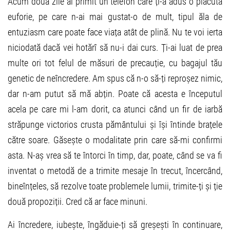
Acum două zile ai primit un telefon care ți-a adus o plăcută
euforie, pe care n-ai mai gustat-o de mult, tipul ăla de
entuziasm care poate face viața atât de plină. Nu te voi ierta
niciodată dacă vei hotărî să nu-i dai curs. Ți-ai luat de prea
multe ori tot felul de măsuri de precauție, cu bagajul tău
genetic de neîncredere. Am spus că n-o să-ți reproșez nimic,
dar n-am putut să mă abțin. Poate că acesta e începutul
acela pe care mi l-am dorit, ca atunci când un fir de iarbă
străpunge victorios crusta pământului și își întinde brațele
către soare. Găsește o modalitate prin care să-mi confirmi
asta. N-aș vrea să te întorci în timp, dar, poate, când se va fi
inventat o metodă de a trimite mesaje în trecut, încercând,
bineînțeles, să rezolve toate problemele lumii, trimite-ți și ție
două propoziții. Cred că ar face minuni.
Ai încredere, iubește, îngăduie-ți să greșești în continuare,