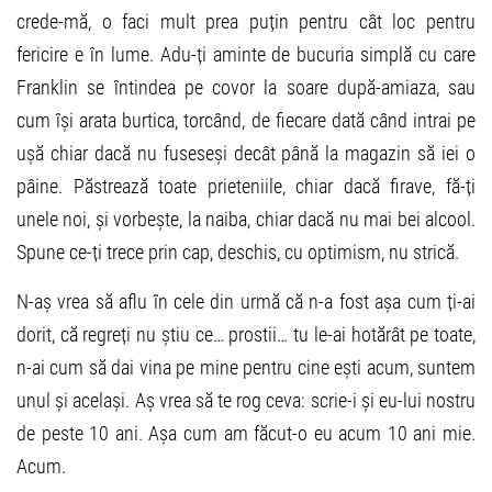
crede-mă, o faci mult prea puțin pentru cât loc pentru
fericire e în lume. Adu-ți aminte de bucuria simplă cu care
Franklin se întindea pe covor la soare după-amiaza, sau
cum își arata burtica, torcând, de fiecare dată când intrai pe
ușă chiar dacă nu fuseseși decât până la magazin să iei o
pâine. Păstrează toate prieteniile, chiar dacă firave, fă-ți
unele noi, și vorbește, la naiba, chiar dacă nu mai bei alcool.
Spune ce-ți trece prin cap, deschis, cu optimism, nu strică.
N-aș vrea să aflu în cele din urmă că n-a fost așa cum ți-ai
dorit, că regreți nu știu ce… prostii… tu le-ai hotărât pe toate,
n-ai cum să dai vina pe mine pentru cine ești acum, suntem
unul și același. Aș vrea să te rog ceva: scrie-i și eu-lui nostru
de peste 10 ani. Așa cum am făcut-o eu acum 10 ani mie.
Acum.