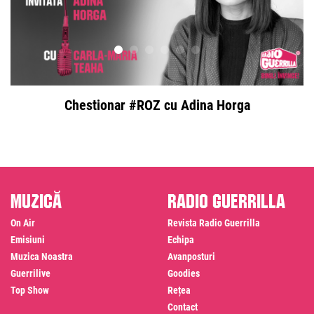
Chestionar #ROZ cu Adina Horga
Muzică
Radio Guerrilla
On Air
Revista Radio Guerrilla
Emisiuni
Echipa
Muzica Noastra
Avanposturi
Guerrilive
Goodies
Top Show
Rețea
Contact