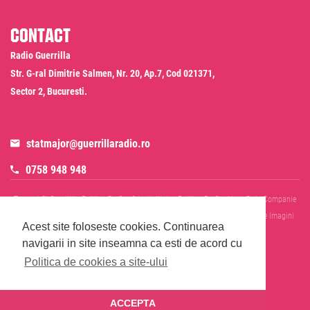
Contact
Radio Guerrilla
Str. G-ral Dimitrie Salmen, Nr. 20, Ap.7, Cod 021371,
Sector 2, Bucuresti.
statmajor@guerrillaradio.ro
0758 948 948
Termeni Si Conditii
Politica De Confidentialitate
Politica De Cookies
Date Companie
RADIO GUERRILLA SRL
Disclaimer SMS & WhatsApp
Informare Prelucrare Imagini
Acest site foloseste cookies.
Continuarea
Evenimente
Cod Deontologic
navigarii in site inseamna ca esti de acord cu
Politica de cookies a site-ului
ACCEPTA