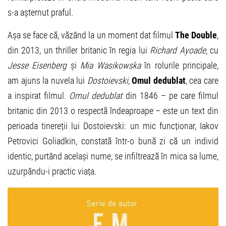
s-a așternut praful.
Așa se face că, văzând la un moment dat filmul
The Double
,
din 2013, un thriller britanic în regia lui
Richard Ayoade
, cu
Jesse Eisenberg
și
Mia Wasikowska
în rolurile principale,
am ajuns la nuvela lui
Dostoievski
,
Omul dedublat
, cea care
a inspirat filmul.
Omul dedublat
din 1846 – pe care filmul
britanic din 2013 o respectă îndeaproape – este un text din
perioada tinereții lui Dostoievski: un mic funcționar, Iakov
Petrovici Goliadkin, constată într-o bună zi că un individ
identic, purtând același nume, se infiltrează în mica sa lume,
uzurpându-i practic viața.