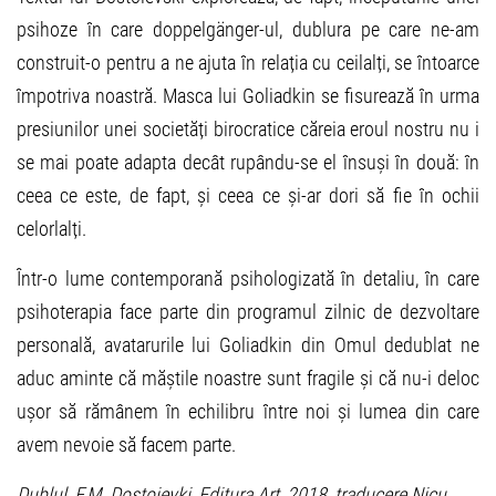
psihoze în care doppelgänger-ul, dublura pe care ne-am
construit-o pentru a ne ajuta în relația cu ceilalți, se întoarce
împotriva noastră. Masca lui Goliadkin se fisurează în urma
presiunilor unei societăți birocratice căreia eroul nostru nu i
se mai poate adapta decât rupându-se el însuși în două: în
ceea ce este, de fapt, și ceea ce și-ar dori să fie în ochii
celorlalți.
Într-o lume contemporană psihologizată în detaliu, în care
psihoterapia face parte din programul zilnic de dezvoltare
personală, avatarurile lui Goliadkin din Omul dedublat ne
aduc aminte că măștile noastre sunt fragile și că nu-i deloc
ușor să rămânem în echilibru între noi și lumea din care
avem nevoie să facem parte.
Dublul, F.M. Dostoievki, Editura Art, 2018, traducere Nicu