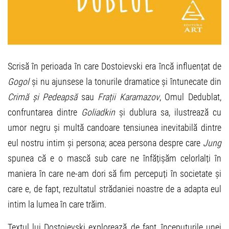
Scrisă în perioada în care Dostoievski era încă influențat de
Gogol
și nu ajunsese la tonurile dramatice și întunecate din
Crimă și Pedeapsă
sau
Frații Karamazov
, Omul Dedublat,
confruntarea dintre
Goliadkin
și dublura sa, ilustrează cu
umor negru și multă candoare tensiunea inevitabilă dintre
eul nostru intim și persona; acea persona despre care
Jung
spunea că e o mască sub care ne înfățișăm celorlalți în
maniera în care ne-am dori să fim percepuți în societate și
care e, de fapt, rezultatul strădaniei noastre de a adapta eul
intim la lumea în care trăim.
Textul lui Dostoievski explorează, de fapt, începuturile unei