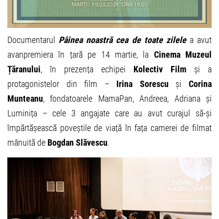
Documentarul
Pâinea noastră cea de toate zilele
a avut
avanpremiera în țară pe 14 martie, la
Cinema Muzeul
Țăranului
, în prezența echipei
Kolectiv Film
și a
protagonistelor din film –
Irina Sorescu
și
Corina
Munteanu
, fondatoarele MamaPan, Andreea, Adriana și
Luminița – cele 3 angajate care au avut curajul să-și
împărtășească poveștile de viață în fața camerei de filmat
mânuită de
Bogdan Slăvescu
.