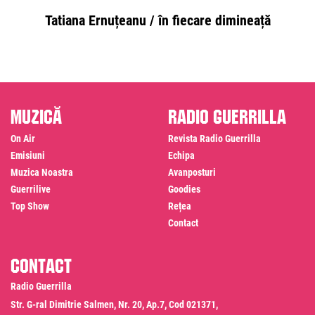
Tatiana Ernuțeanu / în fiecare dimineață
Muzică
Radio Guerrilla
On Air
Revista Radio Guerrilla
Emisiuni
Echipa
Muzica Noastra
Avanposturi
Guerrilive
Goodies
Top Show
Rețea
Contact
Contact
Radio Guerrilla
Str. G-ral Dimitrie Salmen, Nr. 20, Ap.7, Cod 021371,