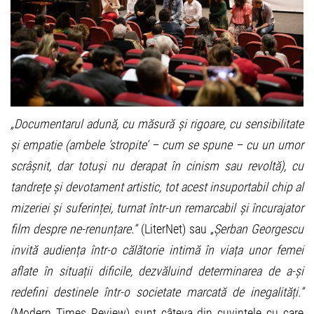
„Documentarul adună, cu măsură și rigoare, cu sensibilitate
și empatie (ambele ‘stropite’ – cum se spune – cu un umor
scrâșnit, dar totuși nu derapat în cinism sau revoltă), cu
tandrețe și devotament artistic, tot acest insuportabil chip al
mizeriei și suferinței, turnat într-un remarcabil și încurajator
film despre ne-renunțare.”
(LiterNet) sau „
Șerban Georgescu
invită audiența într-o călătorie intimă în viața unor femei
aflate în situații dificile, dezvăluind determinarea de a-și
redefini destinele într-o societate marcată de inegalități.”
(Modern Times Review) sunt câteva din cuvintele cu care