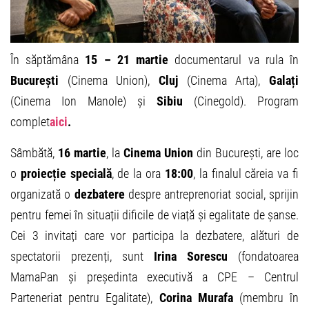
În săptămâna
15 – 21 martie
documentarul va rula în
București
(Cinema Union),
Cluj
(Cinema Arta),
Galați
(Cinema Ion Manole) și
Sibiu
(Cinegold). Program
complet
aici
.
Sâmbătă,
16 martie
, la
Cinema Union
din București, are loc
o
proiecție specială
, de la ora
18:00
, la finalul căreia va fi
organizată o
dezbatere
despre antreprenoriat social, sprijin
pentru femei în situații dificile de viață și egalitate de șanse.
Cei 3 invitați care vor participa la dezbatere, alături de
spectatorii prezenți, sunt
Irina Sorescu
(fondatoarea
MamaPan și președinta executivă a CPE – Centrul
Parteneriat pentru Egalitate),
Corina Murafa
(membru în