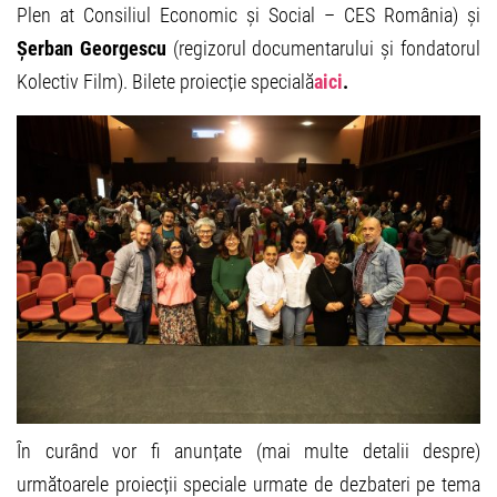
Plen at Consiliul Economic și Social – CES România) și
Șerban Georgescu
(regizorul documentarului și fondatorul
Kolectiv Film). Bilete proiecție specială
aici
.
În curând vor fi anunțate (mai multe detalii despre)
următoarele proiecții speciale urmate de dezbateri pe tema