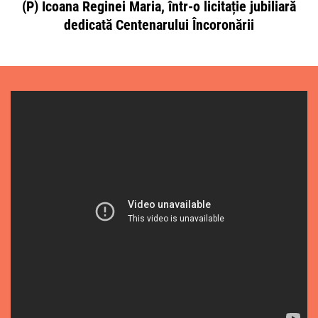
(P) Icoana Reginei Maria, într-o licitație jubiliară
dedicată Centenarului Încoronării