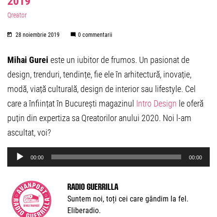
2019
Qreator
28 noiembrie 2019
0 commentarii
Mihai Gurei
este un iubitor de frumos. Un pasionat de
design, trenduri, tendințe, fie ele în arhitectură, inovație,
modă, viață culturală, design de interior sau lifestyle. Cel
care a înființat în București magazinul
Intro Design
le oferă
puțin din expertiza sa Qreatorilor anului 2020. Noi l-am
ascultat, voi?
Audio
00:00
00:00
Player
Radio Guerrilla
Suntem noi, toți cei care gândim la fel.
Eliberadio.