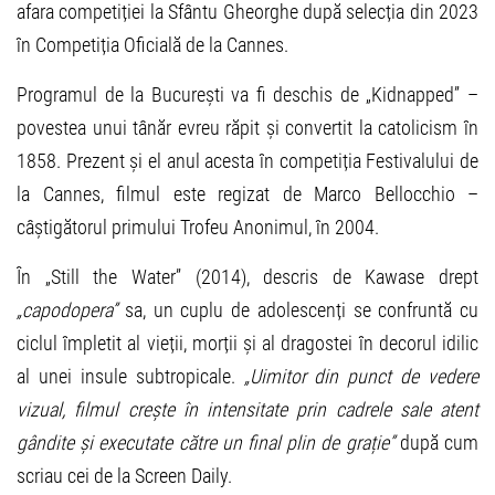
afara competiției la Sfântu Gheorghe după selecția din 2023
în Competiția Oficială de la Cannes.
Programul de la București va fi deschis de „Kidnapped” –
povestea unui tânăr evreu răpit și convertit la catolicism în
1858. Prezent și el anul acesta în competiția Festivalului de
la Cannes, filmul este regizat de Marco Bellocchio –
câștigătorul primului Trofeu Anonimul, în 2004.
În „Still the Water” (2014), descris de Kawase drept
„capodopera”
sa, un cuplu de adolescenți se confruntă cu
ciclul împletit al vieții, morții și al dragostei în decorul idilic
al unei insule subtropicale.
„Uimitor din punct de vedere
vizual, filmul crește în intensitate prin cadrele sale atent
gândite și executate către un final plin de grație”
după cum
scriau cei de la Screen Daily.