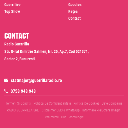
Guerrilive
Goodies
Top Show
Rețea
Contact
Contact
Radio Guerrilla
Str. G-ral Dimitrie Salmen, Nr. 20, Ap.7, Cod 021371,
Sector 2, Bucuresti.
statmajor@guerrillaradio.ro
0758 948 948
Termeni Si Conditii
Politica De Confidentialitate
Politica De Cookies
Date Companie
RADIO GUERRILLA SRL
Disclaimer SMS & WhatsApp
Informare Prelucrare Imagini
Evenimente
Cod Deontologic