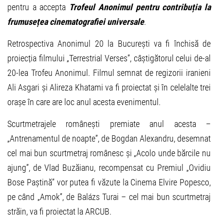
pentru a accepta
Trofeul Anonimul pentru contribuția la
frumusețea cinematografiei universale
.
Retrospectiva Anonimul 20 la București va fi închisă de
proiecția filmului „Terrestrial Verses”, câștigătorul celui de-al
20-lea Trofeu Anonimul. Filmul semnat de regizorii iranieni
Ali Asgari și Alireza Khatami va fi proiectat și în celelalte trei
orașe în care are loc anul acesta evenimentul.
Scurtmetrajele românești premiate anul acesta –
„Antrenamentul de noapte”, de Bogdan Alexandru, desemnat
cel mai bun scurtmetraj românesc și „Acolo unde bărcile nu
ajung”, de Vlad Buzăianu, recompensat cu Premiul „Ovidiu
Bose Paștină” vor putea fi văzute la Cinema Elvire Popesco,
pe când „Amok”, de Balázs Turai – cel mai bun scurtmetraj
străin, va fi proiectat la ARCUB.