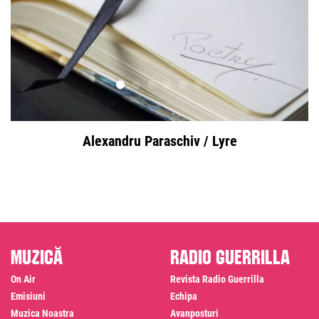
Alexandru Paraschiv / Lyre
Muzică
Radio Guerrilla
On Air
Revista Radio Guerrilla
Emisiuni
Echipa
Muzica Noastra
Avanposturi