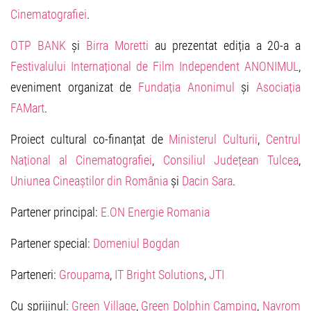
Cinematografiei
.
OTP BANK
și
Birra Moretti
au prezentat ediția a 20-a a
Festivalului Internațional de Film Independent ANONIMUL
,
eveniment organizat de
Fundația Anonimul
și
Asociația
FAMart
.
Proiect cultural co-finanțat de
Ministerul Culturii
,
Centrul
Național al Cinematografiei
,
Consiliul Județean Tulcea
,
Uniunea Cineaștilor din România
și
Dacin Sara
.
Partener principal:
E.ON Energie Romania
Partener special:
Domeniul Bogdan
Parteneri:
Groupama
,
IT Bright Solutions
,
JTI
Cu sprijinul:
Green Village
,
Green Dolphin Camping
,
Navrom