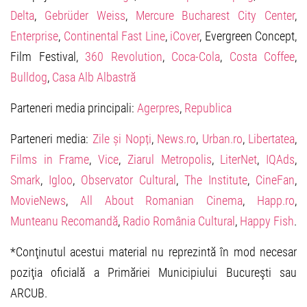
Delta
,
Gebrüder Weiss
,
Mercure Bucharest City Center
,
Enterprise
,
Continental Fast Line
,
iCover
, Evergreen Concept,
Film Festival,
360 Revolution
,
Coca-Cola
,
Costa Coffee
,
Bulldog
,
Casa Alb Albastră
Parteneri media principali:
Agerpres
,
Republica
Parteneri media:
Zile și Nopți
,
News.ro
,
Urban.ro
,
Libertatea
,
Films in Frame
,
Vice
,
Ziarul Metropolis
,
LiterNet
,
IQAds
,
Smark
,
Igloo
,
Observator Cultural
,
The Institute
,
CineFan
,
MovieNews
,
All About Romanian Cinema
,
Happ.ro
,
Munteanu Recomandă
,
Radio România Cultural
,
Happy Fish
.
*Conţinutul acestui material nu reprezintă în mod necesar
poziţia oficială a Primăriei Municipiului Bucureşti sau
ARCUB.