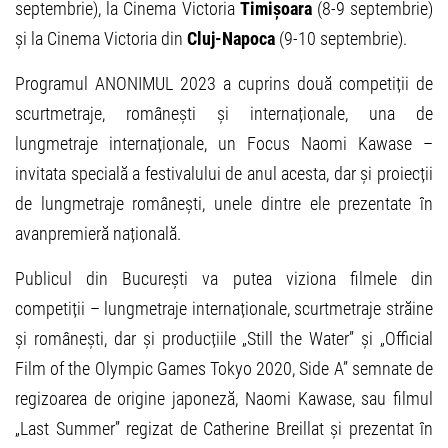
septembrie), la Cinema Victoria
Timișoara
(8-9 septembrie)
și la Cinema Victoria din
Cluj-Napoca
(9-10 septembrie).
Programul ANONIMUL 2023 a cuprins două competiții de
scurtmetraje, românești și internaționale, una de
lungmetraje internaționale, un Focus Naomi Kawase –
invitata specială a festivalului de anul acesta, dar și proiecții
de lungmetraje românești, unele dintre ele prezentate în
avanpremieră națională.
Publicul din București va putea viziona filmele din
competiții – lungmetraje internaționale, scurtmetraje străine
și românești, dar și producțiile „Still the Water” și „Official
Film of the Olympic Games Tokyo 2020, Side A” semnate de
regizoarea de origine japoneză, Naomi Kawase, sau filmul
„Last Summer” regizat de Catherine Breillat și prezentat în