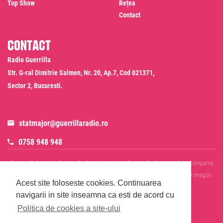
Top Show
Rețea
Contact
Contact
Radio Guerrilla
Str. G-ral Dimitrie Salmen, Nr. 20, Ap.7, Cod 021371,
Sector 2, Bucuresti.
statmajor@guerrillaradio.ro
0758 948 948
Termeni Si Conditii
Politica De Confidentialitate
Politica De Cookies
Date Companie
RADIO GUERRILLA SRL
Disclaimer SMS & WhatsApp
Informare Prelucrare Imagini
Acest site foloseste cookies.
Continuarea
Evenimente
Cod Deontologic
navigarii in site inseamna ca esti de acord cu
Politica de cookies a site-ului