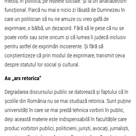
media, în politică, pe rețelele sociale. Și la un analfabetism
funcțional. Parcă nu mai e nicio zi lăsată de Dumnezeu în
care un politician să nu ne amuze cu vreo gafă de
exprimare, o bâlbă, un dezacord. Fără să le pese că nu se
poate vorbi sau scrie oricum și că lumea îi judecă inclusiv
pentru astfel de exprimări incoerente. Și fără să
conștientizeze că prin modul de exprimare, transmit ceva
despre statutul lor social și cultural.
Au „ars retorica”
Degradarea discursului public se datorează și faptului că în
școlile din România nu se mai studiază retorica. Sunt puține
universități în care se mai predă tehnica vorbirii în public,
deși această materie este indispensabilă în facultățile care
produc vorbitori publici, politicieni, juriști, avocați, jurnaliști,