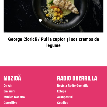
George Ciorică / Pui la cuptor și sos cremos de
legume
Muzică
Radio Guerrilla
On Air
Revista Radio Guerrilla
Emisiuni
Echipa
Muzica Noastra
Avanposturi
Guerrilive
Goodies