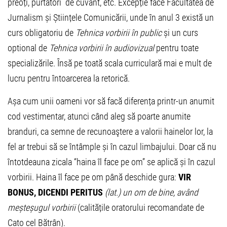
preoți, purtători de cuvânt, etc. Excepție face Facultatea de
Jurnalism și Științele Comunicării, unde în anul 3 există un
curs obligatoriu de
Tehnica vorbirii în public
și un curs
optional de
Tehnica vorbirii în audiovizual
pentru toate
specializările. Însă pe toată scala curriculară mai e mult de
lucru pentru întoarcerea la retorică.
Așa cum unii oameni vor să facă diferența printr-un anumit
cod vestimentar, atunci când aleg să poarte anumite
branduri, ca semne de recunoaştere a valorii hainelor lor, la
fel ar trebui să se întâmple și în cazul limbajului. Doar că nu
întotdeauna zicala “haina îl face pe om” se aplică și în cazul
vorbirii. Haina îl face pe om până deschide gura:
VIR
BONUS, DICENDI PERITUS
(lat.) un om de bine, având
meșteșugul vorbirii
(calitățile oratorului recomandate de
Cato cel Bătrân).