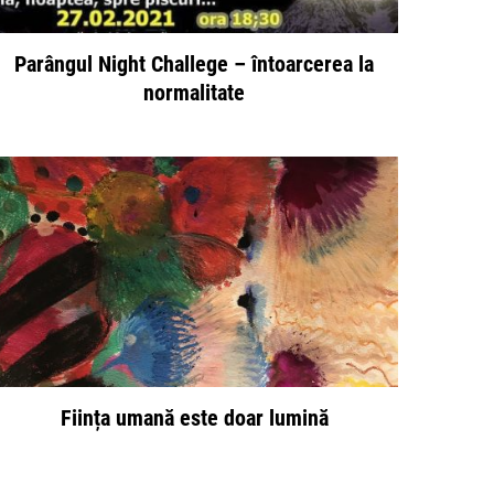
Parângul Night Challege – întoarcerea la
normalitate
Ființa umană este doar lumină