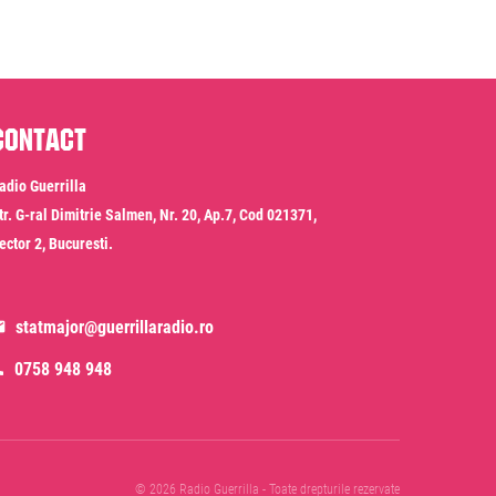
Contact
adio Guerrilla
tr. G-ral Dimitrie Salmen, Nr. 20, Ap.7, Cod 021371,
ector 2, Bucuresti.
statmajor@guerrillaradio.ro
0758 948 948
© 2026 Radio Guerrilla - Toate drepturile rezervate