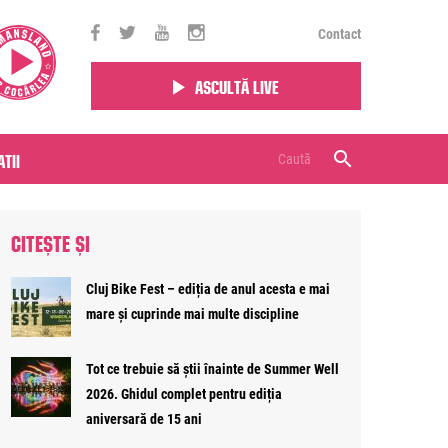
Contact
Ascultă live
tii
CITEȘTE ȘI
Cluj Bike Fest – ediția de anul acesta e mai
mare și cuprinde mai multe discipline
Tot ce trebuie să știi înainte de Summer Well
2026. Ghidul complet pentru ediția
aniversară de 15 ani