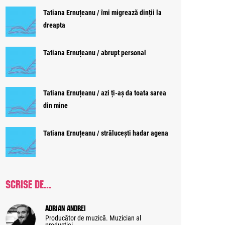
Tatiana Ernuțeanu / îmi migrează dinții la
dreapta
Tatiana Ernuțeanu / abrupt personal
Tatiana Ernuțeanu / azi ți-aș da toata sarea
din mine
Tatiana Ernuțeanu / strălucești hadar agena
SCRISE DE...
Adrian Andrei
Producător de muzică. Muzician al