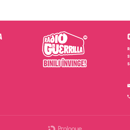
a
R
S
S