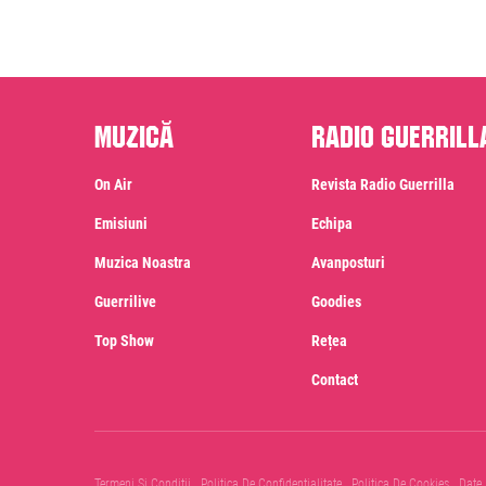
Muzică
Radio Guerrill
On Air
Revista Radio Guerrilla
Emisiuni
Echipa
Muzica Noastra
Avanposturi
Guerrilive
Goodies
Top Show
Rețea
Contact
Termeni Si Conditii
Politica De Confidentialitate
Politica De Cookies
Date