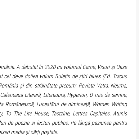
România. A debutat în 2020 cu volumul Carne, Visuri și Oase
at cel de-al doilea volum Buletin de știri blues (Ed. Tracus
n România și din străinătate precum: Revista Vatra, Neuma,
 Cafeneaua Literară, Literadura, Hyperion, O mie de semne,
iața Românească, Luceafărul de dimineață, Women Writing
y, To The Lite House, Tastzine, Lettres Capitales, Atunis
luri de poezie și lecturi publice. Pe lângă pasiunea pentru
mixed media și cărți poștale.