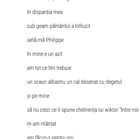
în dispariția mea
sub geam pământul a înfruzit
iartă-mă Philippe
în mine e un azil
am tot ce îmi trebuie
un scaun albastru un cal desenat cu degetul
și pe mine
să nu crezi ce îi spune chelnerița lui wiktor “între no
m-am măritat
am făcut-o pentru noi