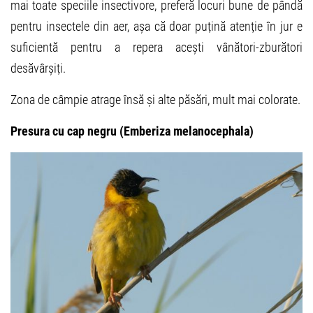
mai toate speciile insectivore, preferă locuri bune de pândă
pentru insectele din aer, așa că doar puțină atenție în jur e
suficientă pentru a repera acești vânători-zburători
desăvârșiți.
Zona de câmpie atrage însă și alte păsări, mult mai colorate.
Presura cu cap negru (Emberiza melanocephala)