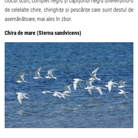
ciocul scurt, complet negru și capișonul negru diferențiind-o
de celelalte chire, chirighițe și pescărițe care sunt destul de
asemănătoare, mai ales în zbor.
Chira de mare (Sterna sandvicens)