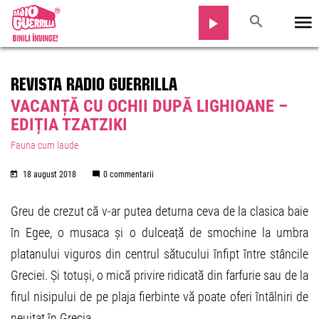
REVISTA RADIO GUERRILLA
VACANȚĂ CU OCHII DUPĂ LIGHIOANE –
EDIȚIA TZATZIKI
Fauna cum laude
18 august 2018
0 commentarii
Greu de crezut că v-ar putea deturna ceva de la clasica baie
în Egee, o musaca și o dulceață de smochine la umbra
platanului viguros din centrul sătucului înfipt între stâncile
Greciei. Și totuși, o mică privire ridicată din farfurie sau de la
firul nisipului de pe plaja fierbinte vă poate oferi întâlniri de
neuitat în Grecia.