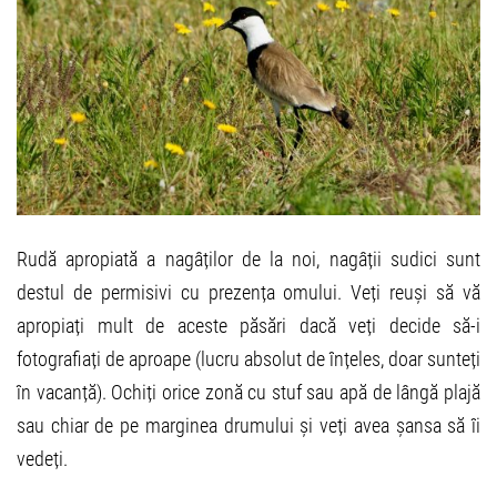
Rudă apropiată a nagâților de la noi, nagâții sudici sunt
destul de permisivi cu prezența omului. Veți reuși să vă
apropiați mult de aceste păsări dacă veți decide să-i
fotografiați de aproape (lucru absolut de înțeles, doar sunteți
în vacanță). Ochiți orice zonă cu stuf sau apă de lângă plajă
sau chiar de pe marginea drumului și veți avea șansa să îi
vedeți.