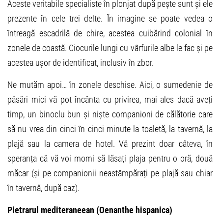
Aceste veritabile specialiste în plonjat după pește sunt și ele
prezente în cele trei delte. În imagine se poate vedea o
întreagă escadrilă de chire, acestea cuibărind colonial în
zonele de coastă. Ciocurile lungi cu vârfurile albe le fac și pe
acestea ușor de identificat, inclusiv în zbor.
Ne mutăm apoi… în zonele deschise. Aici, o sumedenie de
păsări mici vă pot încânta cu privirea, mai ales dacă aveți
timp, un binoclu bun și niște companioni de călătorie care
să nu vrea din cinci în cinci minute la toaletă, la tavernă, la
plajă sau la camera de hotel. Vă prezint doar câteva, în
speranța că vă voi momi să lăsați plaja pentru o oră, două
măcar (și pe companionii neastâmpărați pe plajă sau chiar
în tavernă, după caz).
Pietrarul mediteraneean (Oenanthe hispanica)