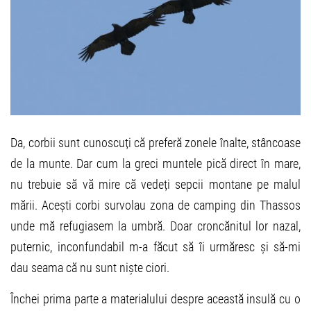
Da, corbii sunt cunoscuți că preferă zonele înalte, stâncoase
de la munte. Dar cum la greci muntele pică direct în mare,
nu trebuie să vă mire că vedeți sepcii montane pe malul
mării. Acești corbi survolau zona de camping din Thassos
unde mă refugiasem la umbră. Doar croncănitul lor nazal,
puternic, inconfundabil m-a făcut să îi urmăresc și să-mi
dau seama că nu sunt niște ciori.
Închei prima parte a materialului despre această insulă cu o