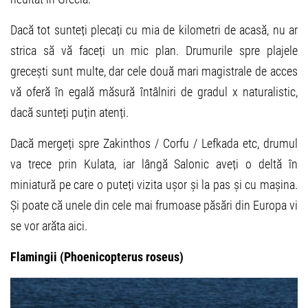
Dacă tot sunteți plecați cu mia de kilometri de acasă, nu ar
strica să vă faceți un mic plan. Drumurile spre plajele
grecești sunt multe, dar cele două mari magistrale de acces
vă oferă în egală măsură întâlniri de gradul x naturalistic,
dacă sunteți puțin atenți.
Dacă mergeți spre Zakinthos / Corfu / Lefkada etc, drumul
va trece prin Kulata, iar lângă Salonic aveți o deltă în
miniatură pe care o puteți vizita ușor și la pas și cu mașina.
Și poate că unele din cele mai frumoase păsări din Europa vi
se vor arăta aici.
Flamingii (Phoenicopterus roseus)