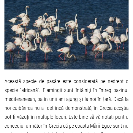
Această specie de pasăre este considerată pe nedrept o
specie “africană”. Flamingii sunt întâlniți în întreg bazinul
mediteraneean, ba în unii ani ajung și la noi în țară. Dacă la
noi cuibărirea nu a fost încă demonstrată, în Grecia aceștia
pot fi văzuți în multiple locuri. Este bine să vă notați pentru
concediul următor în Grecia că pe coasta Mării Egee sunt nu