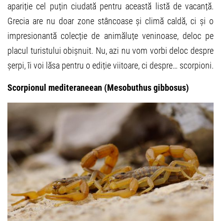
apariție cel puțin ciudată pentru această listă de vacanță.
Grecia are nu doar zone stâncoase și climă caldă, ci și o
impresionantă colecție de animăluțe veninoase, deloc pe
placul turistului obișnuit. Nu, azi nu vom vorbi deloc despre
șerpi, îi voi lăsa pentru o ediție viitoare, ci despre… scorpioni.
Scorpionul mediteraneean (Mesobuthus gibbosus)