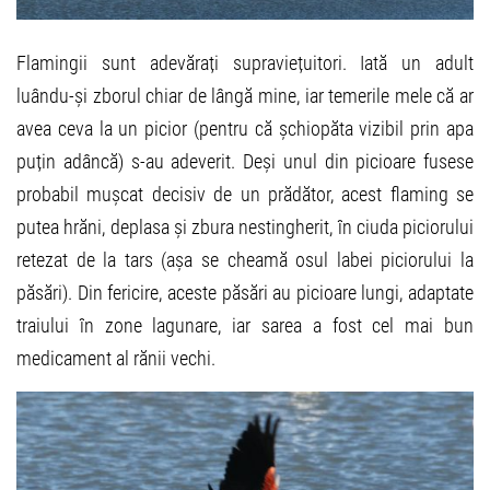
Flamingii sunt adevărați supraviețuitori. Iată un adult
luându-și zborul chiar de lângă mine, iar temerile mele că ar
avea ceva la un picior (pentru că șchiopăta vizibil prin apa
puțin adâncă) s-au adeverit. Deși unul din picioare fusese
probabil mușcat decisiv de un prădător, acest flaming se
putea hrăni, deplasa și zbura nestingherit, în ciuda piciorului
retezat de la tars (așa se cheamă osul labei piciorului la
păsări). Din fericire, aceste păsări au picioare lungi, adaptate
traiului în zone lagunare, iar sarea a fost cel mai bun
medicament al rănii vechi.