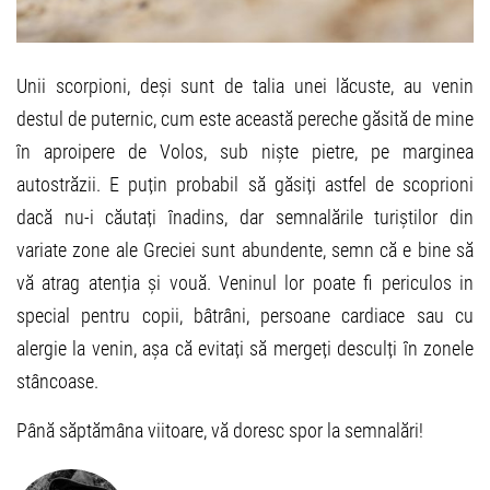
Unii scorpioni, deși sunt de talia unei lăcuste, au venin
destul de puternic, cum este această pereche găsită de mine
în aproipere de Volos, sub niște pietre, pe marginea
autostrăzii. E puțin probabil să găsiți astfel de scoprioni
dacă nu-i căutați înadins, dar semnalările turiștilor din
variate zone ale Greciei sunt abundente, semn că e bine să
vă atrag atenția și vouă. Veninul lor poate fi periculos in
special pentru copii, bâtrâni, persoane cardiace sau cu
alergie la venin, așa că evitați să mergeți desculți în zonele
stâncoase.
Până săptămâna viitoare, vă doresc spor la semnalări!