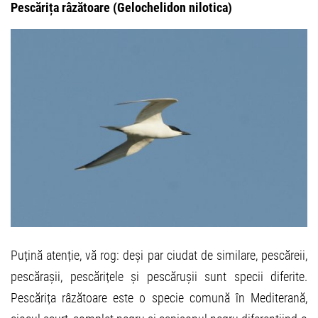
Pescărița râzătoare (Gelochelidon nilotica)
Puțină atenție, vă rog: deși par ciudat de similare, pescăreii,
pescărașii, pescărițele și pescărușii sunt specii diferite.
Pescărița râzătoare este o specie comună în Mediterană,