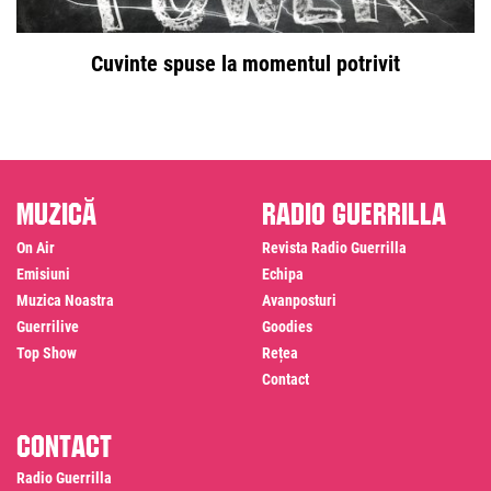
Cuvinte spuse la momentul potrivit
Muzică
Radio Guerrilla
On Air
Revista Radio Guerrilla
Emisiuni
Echipa
Muzica Noastra
Avanposturi
Guerrilive
Goodies
Top Show
Rețea
Contact
Contact
Radio Guerrilla