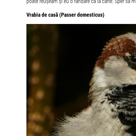
poate reușeam și eu o fandare ca la carte. Sper să mă 
Vrabia de casă (Passer domesticus)