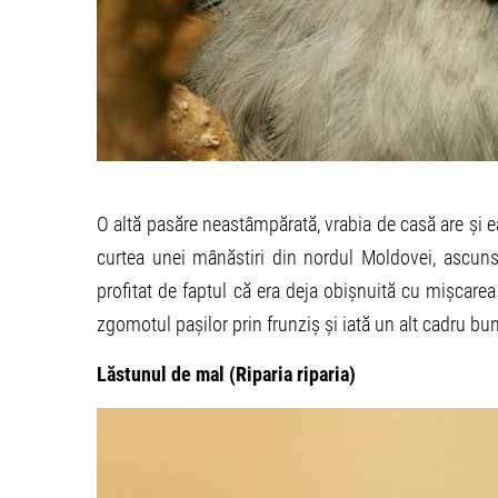
O altă pasăre neastâmpărată, vrabia de casă are și e
curtea unei mânăstiri din nordul Moldovei, ascunsă 
profitat de faptul că era deja obișnuită cu mișcare
zgomotul pașilor prin frunziș și iată un alt cadru bun
Lăstunul de mal (Riparia riparia)