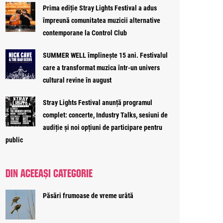
Prima ediție Stray Lights Festival a adus
împreună comunitatea muzicii alternative
contemporane la Control Club
SUMMER WELL împlinește 15 ani. Festivalul
care a transformat muzica într-un univers
cultural revine în august
Stray Lights Festival anunță programul
complet: concerte, Industry Talks, sesiuni de
audiție și noi opțiuni de participare pentru
public
DIN ACEEAȘI CATEGORIE
Păsări frumoase de vreme urâtă