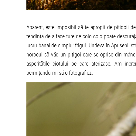
Aparent, este imposibil să te apropii de pițigoii d
tendința de a face ture de colo colo poate descuraja
lucru banal de simplu: frigul. Undeva în Apuseni, st
norocul să văd un pițigoi care se oprise din mânca
asperitățile ciotului pe care aterizase. Am în
permițându-mi să o fotografiez.