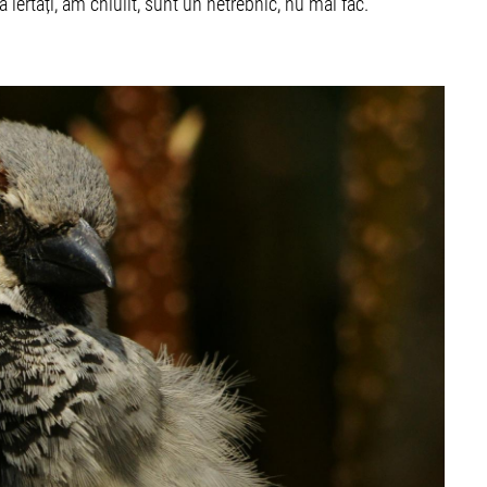
iertați, am chiulit, sunt un netrebnic, nu mai fac.