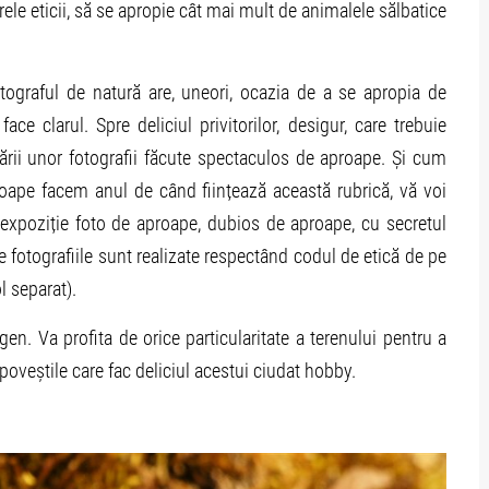
erele eticii, să se apropie cât mai mult de animalele sălbatice
fotograful de natură are, uneori, ocazia de a se apropia de
e clarul. Spre deliciul privitorilor, desigur, care trebuie
zării unor fotografii făcute spectaculos de aproape. Și cum
roape facem anul de când ființează această rubrică, vă voi
 expoziție foto de aproape, dubios de aproape, cu secretul
e fotografiile sunt realizate respectând codul de etică de pe
l separat).
gen. Va profita de orice particularitate a terenului pentru a
poveștile care fac deliciul acestui ciudat hobby.