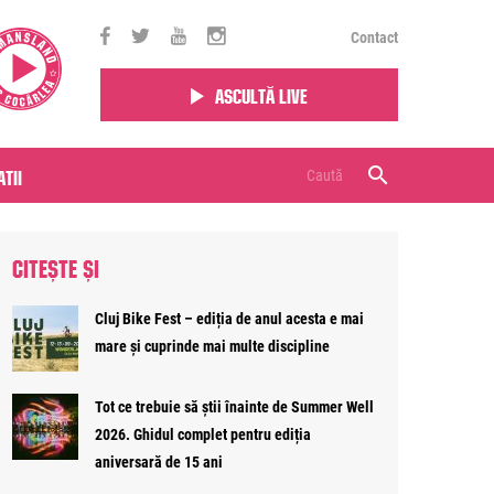
Contact
Ascultă live
tii
CITEȘTE ȘI
Cluj Bike Fest – ediția de anul acesta e mai
mare și cuprinde mai multe discipline
Tot ce trebuie să știi înainte de Summer Well
2026. Ghidul complet pentru ediția
aniversară de 15 ani