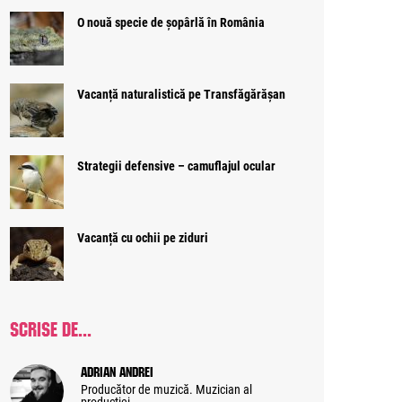
O nouă specie de șopârlă în România
Vacanță naturalistică pe Transfăgărășan
Strategii defensive – camuflajul ocular
Vacanță cu ochii pe ziduri
SCRISE DE...
Adrian Andrei
Producător de muzică. Muzician al