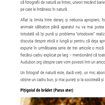
că fotografii de natură se întrec, uneori trecând bari
pe care le întâlnesc în natură.
Aflat la limita între deranj și nebunia apropierii, 
animale sălbatice până aparatul nu va mai putea fac
totodată să își pună și problema “ortodoxiei” reali
discuția despre etică e lungă și pentru că deja ap
expune în următoarea serie de trei articole o mică
fiecărui cadru explicat pe larg – menționând că toat
Audubon.org (despre care vom povesti într-un artico
Un fotograf de natură este, dacă vreți, un mic abori
obține un cadru bun, și mai puneți și la socoteală și 
Pițigoiul de brădet (Parus ater)