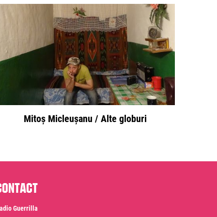
Mitoș Micleușanu / Alte globuri
Contact
adio Guerrilla