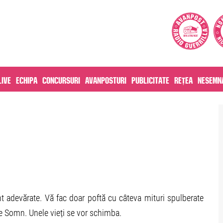
live
Echipa
Concursuri
Avanposturi
Publicitate
Rețea
Nesemna
 adevărate. Vă fac doar poftă cu câteva mituri spulberate
pre Somn. Unele vieți se vor schimba.