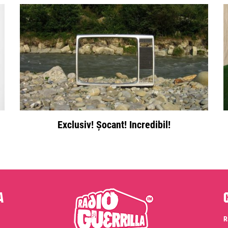
Exclusiv! Șocant! Incredibil!
a
R