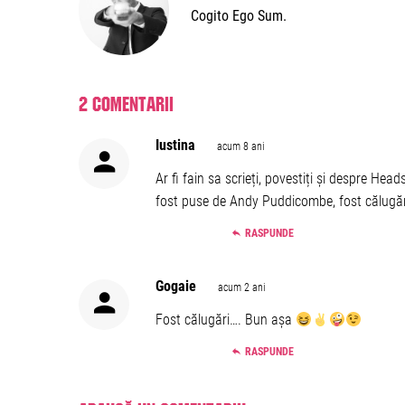
Cogito Ego Sum.
2 comentarii
Iustina
acum 8 ani
Ar fi fain sa scrieți, povestiți și despre He
fost puse de Andy Puddicombe, fost călugăr
RASPUNDE
Gogaie
acum 2 ani
Fost călugări…. Bun așa
RASPUNDE