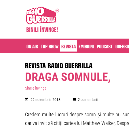
On air
Top Show
Revista
Emisiuni
Podcast
Guerri
REVISTA RADIO GUERRILLA
DRAGA SOMNULE,
Sinele învinge
22 noiembrie 2018
2 comentarii
Credem multe lucruri despre somn și multe nu sunt
dar va invit să citiți cartea lui Matthew Walker, Des