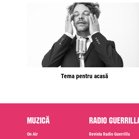
Tema pentru acasă
Muzică
Radio Guerrill
On Air
Revista Radio Guerrilla