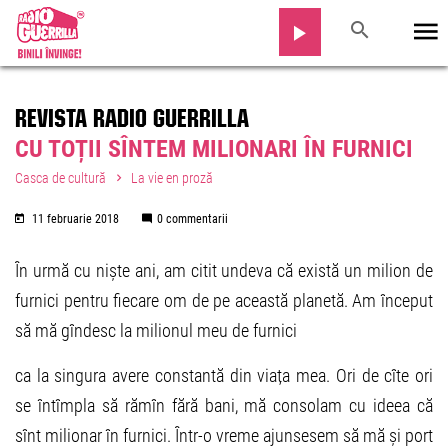
REVISTA RADIO GUERRILLA
CU TOȚII SÎNTEM MILIONARI ÎN FURNICI
Casca de cultură
La vie en proză
11 februarie 2018
0 commentarii
În urmă cu niște ani, am citit undeva că există un milion de
furnici pentru fiecare om de pe această planetă. Am început
să mă gîndesc la milionul meu de furnici
ca la singura avere constantă din viața mea. Ori de cîte ori
se întîmpla să rămîn fără bani, mă consolam cu ideea că
sînt milionar în furnici. Într-o vreme ajunsesem să mă și port