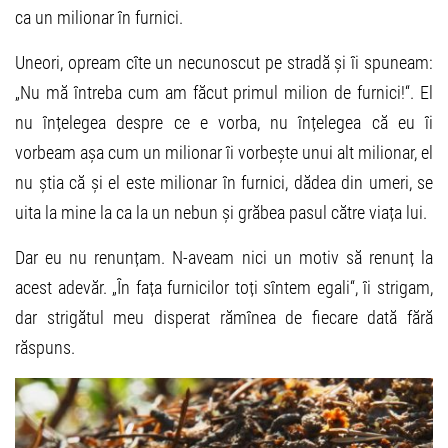
ca un milionar în furnici.
Uneori, opream cîte un necunoscut pe stradă și îi spuneam:
„Nu mă întreba cum am făcut primul milion de furnici!“. El
nu înțelegea despre ce e vorba, nu înțelegea că eu îi
vorbeam așa cum un milionar îi vorbește unui alt milionar, el
nu știa că și el este milionar în furnici, dădea din umeri, se
uita la mine la ca la un nebun și grăbea pasul către viața lui.
Dar eu nu renunțam. N-aveam nici un motiv să renunț la
acest adevăr. „În fața furnicilor toți sîntem egali“, îi strigam,
dar strigătul meu disperat rămînea de fiecare dată fără
răspuns.