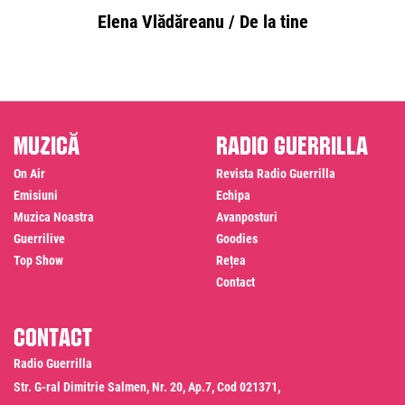
Elena Vlădăreanu / De la tine
Muzică
Radio Guerrilla
On Air
Revista Radio Guerrilla
Emisiuni
Echipa
Muzica Noastra
Avanposturi
Guerrilive
Goodies
Top Show
Rețea
Contact
Contact
Radio Guerrilla
Str. G-ral Dimitrie Salmen, Nr. 20, Ap.7, Cod 021371,