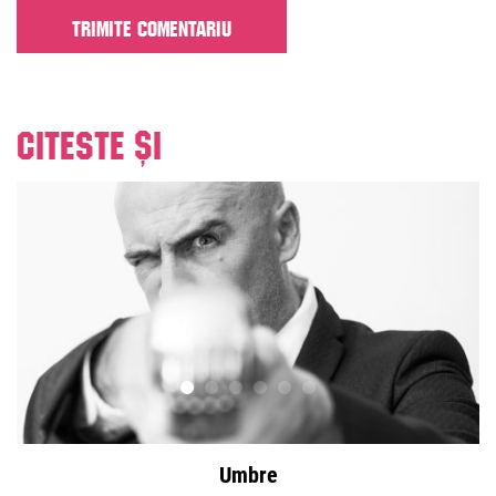
Citeste și
Umbre