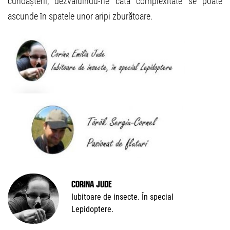
cunoașterii, dezvăluindu-ne câtă complexitate se poate
ascunde în spatele unor aripi zburătoare.
Corina Jude
Iubitoare de insecte. În special
Lepidoptere.