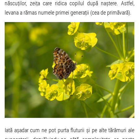
născuților, zeița care ridica copilul după naștere. Astfel,
levana a rămas numele primei generații (cea de primăvară).
Iată așadar cum ne pot purta fluturii și pe alte tărâmuri ale