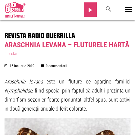
REVISTA RADIO GUERRILLA
ARASCHNIA LEVANA – FLUTURELE HARTĂ
Insectar
16 ianuarie 2019
0 commentarii
Araschnia levana
este un fluture ce aparține familiei
Nymphalidae
, fiind special prin faptul că adulții prezintă un
dimorfism sezonier foarte pronunțat, altfel spus, sunt activi
în două generații anuale diferit colorate.