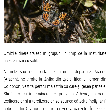
Omizile tinere trăiesc în grupuri, în timp ce la maturitate
acestea trăiesc solitar.
Numele său ne poartă pe tărâmuri depărtate, Aracne
(Aracnh), ne trimite la tânăra din Lydia, fiica lui Idmon din
Colophon, vestită pentru măiestria cu care-și țesea pânzele.
Sfidând-o cu îndemânarea ei pe zeița Athena, patroana
țesătoarelor și a torcătoarelor, se spunea că zeița însăși ar fi
coborât din Olympus pentru a-i vedea pânzele. Între cele