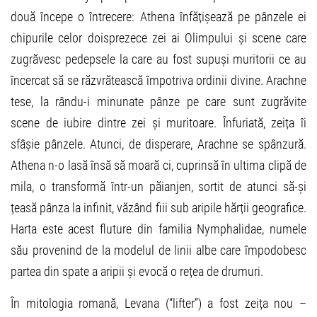
două începe o întrecere: Athena înfățișează pe pânzele ei
chipurile celor doisprezece zei ai Olimpului și scene care
zugrăvesc pedepsele la care au fost supuși muritorii ce au
încercat să se răzvrătească împotriva ordinii divine. Arachne
tese, la rându-i minunate pânze pe care sunt zugrăvite
scene de iubire dintre zei și muritoare. Înfuriată, zeița îi
sfâșie pânzele. Atunci, de disperare, Arachne se spânzură.
Athena n-o lasă însă să moară ci, cuprinsă în ultima clipă de
mila, o transformă într-un păianjen, sortit de atunci să-și
țeasă pânza la infinit, văzând fiii sub aripile hărții geografice.
Harta este acest fluture din familia Nymphalidae, numele
său provenind de la modelul de linii albe care împodobesc
partea din spate a aripii și evocă o rețea de drumuri.
În mitologia romană, Levana (“lifter”) a fost zeița nou –