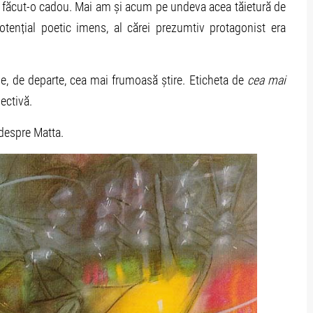
a făcut-o cadou. Mai am și acum pe undeva acea tăietură de
potențial poetic imens, al cărei prezumtiv protagonist era
ne, de departe, cea mai frumoasă știre. Eticheta de
cea mai
iectivă.
 despre Matta.