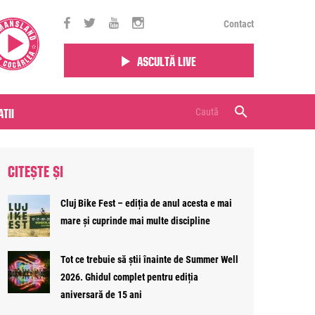
Contact
Ascultă live
tii
CITEȘTE ȘI
Cluj Bike Fest – ediția de anul acesta e mai
mare și cuprinde mai multe discipline
Tot ce trebuie să știi înainte de Summer Well
2026. Ghidul complet pentru ediția
aniversară de 15 ani