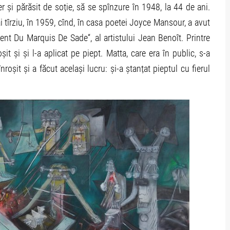
 și părăsit de soție, să se spînzure în 1948, la 44 de ani.
ai tîrziu, în 1959, cînd, în casa poetei Joyce Mansour, a avut
nt Du Marquis De Sade“, al artistului Jean Benoît. Printre
șit și și l-a aplicat pe piept. Matta, care era în public, s-a
nroșit și a făcut același lucru: și-a ștanțat pieptul cu fierul