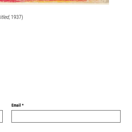
itled,
1937)
Email *