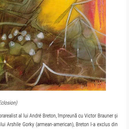
Eclosion)
prarealist al lui André Breton, împreună cu Victor Brauner și
rului Arshile Gorky (armean-american), Breton l-a exclus din