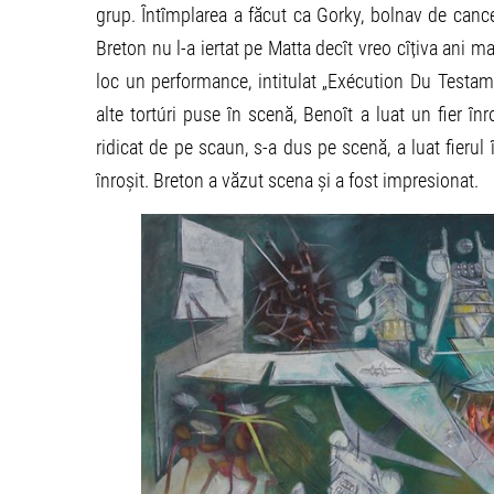
grup. Întîmplarea a făcut ca Gorky, bolnav de cancer
Breton nu l-a iertat pe Matta decît vreo cîțiva ani m
loc un performance, intitulat „Exécution Du Testame
alte tortúri puse în scenă, Benoît a luat un fier înro
ridicat de pe scaun, s-a dus pe scenă, a luat fierul î
înroșit. Breton a văzut scena și a fost impresionat.