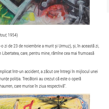
tout,
1954)
r-o zi de 23 de noiembrie a murit și Urmuz), și, în această zi,
din Libertatea, care, pentru mine, rămîne cea mai frumoasă
mplicat într-un accident, a zăcut ore întregi în mijlocul unei
anunțe poliția. Trecătorii au crezut că este o operă
haurren, care murise în ziua respectivă“.