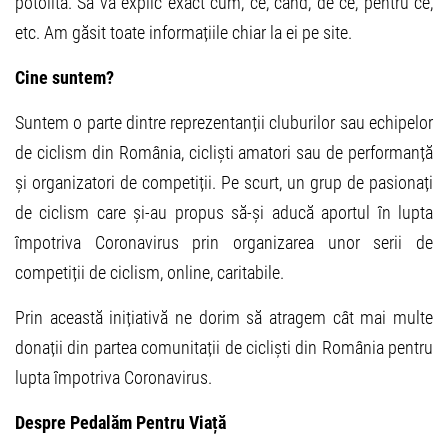
potolită. Să va explic exact cum, ce, când, de ce, pentru ce,
etc. Am găsit toate informațiile chiar la ei pe site.
Cine suntem?
Suntem o parte dintre reprezentanții cluburilor sau echipelor
de ciclism din România, cicliști amatori sau de performanță
și organizatori de competiții. Pe scurt, un grup de pasionați
de ciclism care și-au propus să-și aducă aportul în lupta
împotriva Coronavirus prin organizarea unor serii de
competiții de ciclism, online, caritabile.
Prin această inițiativă ne dorim să atragem cât mai multe
donații din partea comunitații de cicliști din România pentru
lupta împotriva Coronavirus.
Despre Pedalăm Pentru Viață