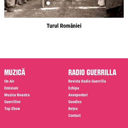
Turul României
Muzică
Radio Guerrilla
On Air
Revista Radio Guerrilla
Emisiuni
Echipa
Muzica Noastra
Avanposturi
Guerrilive
Goodies
Top Show
Rețea
Contact