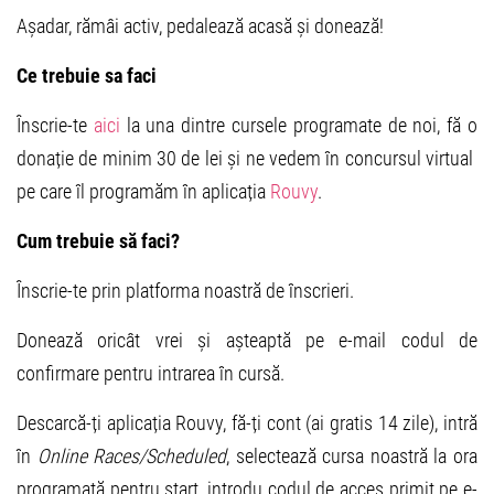
Așadar, rămâi activ, pedalează acasă și donează!
Ce trebuie sa faci
Înscrie-te
aici
la una dintre cursele programate de noi, fă o
donație de minim 30 de lei și ne vedem în concursul virtual
pe care îl programăm în aplicația
Rouvy
.
Cum trebuie să faci?
Înscrie-te prin platforma noastră de înscrieri.
Donează oricât vrei și așteaptă pe e-mail codul de
confirmare pentru intrarea în cursă.
Descarcă-ți aplicația Rouvy, fă-ți cont (ai gratis 14 zile), intră
în
Online Races/Scheduled
, selectează cursa noastră la ora
programată pentru start, introdu codul de acces primit pe e-