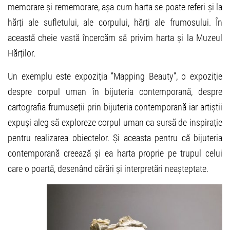
memorare și rememorare, așa cum harta se poate referi și la
hărți ale sufletului, ale corpului, hărți ale frumosului. În
această cheie vastă încercăm să privim harta și la Muzeul
Hărților.
Un exemplu este expoziția ”Mapping Beauty”, o expoziție
despre corpul uman în bijuteria contemporană, despre
cartografia frumuseții prin bijuteria contemporană iar artiștii
expuși aleg să exploreze corpul uman ca sursă de inspirație
pentru realizarea obiectelor. Și aceasta pentru că bijuteria
contemporană creează și ea harta proprie pe trupul celui
care o poartă, desenând cărări și interpretări neașteptate.