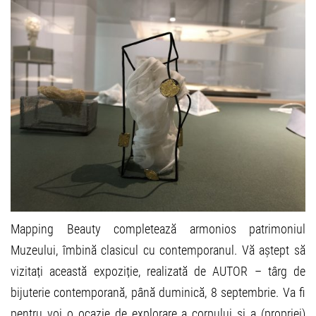
Mapping Beauty completează armonios patrimoniul
Muzeului, îmbină clasicul cu contemporanul. Vă aștept să
vizitați această expoziție, realizată de AUTOR – târg de
bijuterie contemporană, până duminică, 8 septembrie. Va fi
pentru voi o ocazie de explorare a corpului și a (propriei)