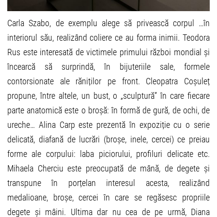
Carla Szabo, de exemplu alege să privească corpul …în
interiorul său, realizând coliere ce au forma inimii. Teodora
Rus este interesată de victimele primului război mondial și
încearcă să surprindă, în bijuteriile sale, formele
contorsionate ale răniților pe front. Cleopatra Coșuleț
propune, între altele, un bust, o „sculptură” în care fiecare
parte anatomică este o broșă: în formă de gură, de ochi, de
ureche… Alina Carp este prezentă în expoziție cu o serie
delicată, diafană de lucrări (broșe, inele, cercei) ce preiau
forme ale corpului: laba piciorului, profiluri delicate etc.
Mihaela Cherciu este preocupată de mână, de degete și
transpune în porțelan interesul acesta, realizând
medalioane, broșe, cercei în care se regăsesc propriile
degete și mâini. Ultima dar nu cea de pe urmă, Diana