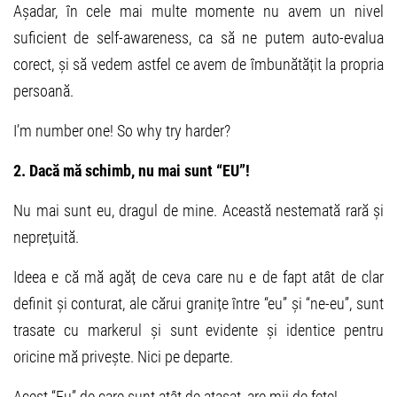
Așadar, în cele mai multe momente nu avem un nivel
suficient de self-awareness, ca să ne putem auto-evalua
corect, și să vedem astfel ce avem de îmbunătățit la propria
persoană.
I’m number one! So why try harder?
2. Dacă mă schimb, nu mai sunt “EU”!
Nu mai sunt eu, dragul de mine. Această nestemată rară și
neprețuită.
Ideea e că mă agăț de ceva care nu e de fapt atât de clar
definit și conturat, ale cărui granițe între “eu” și “ne-eu”, sunt
trasate cu markerul și sunt evidente și identice pentru
oricine mă privește. Nici pe departe.
Acest “Eu” de care sunt atât de atașat, are mii de fețe!