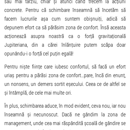
sau mai târziu, chiar și atunci când trecem la acțiuni
concrete. Pentru că schimbare înseamnă să încetăm să
facem lucrurile așa cum suntem obișnuiți, adică să
depunem efort ca să părăsim zona de confort. Însă aceasta
acționează asupra noastră ca o forță gravitațională
Jupiteriana, din a cărei înlănțuire putem scăpa doar
opunându-i o forță cel puțin egală!
Pentru niște ființe care iubesc confortul, să facă un efort
uriaș pentru a părăsi zona de confort…pare, încă din enunț,
un nonsens, un demers sortit eșecului. Ceea ce de altfel se
și întâmplă, de cele mai multe ori.
În plus, schimbarea aduce, în mod evident, ceva nou, iar nou
înseamnă și necunoscut. Dacă ne gândim la zona de
management, unde cea mai răspândită școală de gândire se