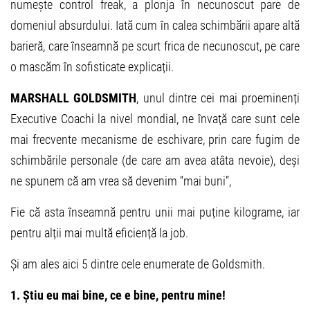
numește control freak, a plonja în necunoscut pare de
domeniul absurdului. Iată cum în calea schimbării apare altă
barieră, care înseamnă pe scurt frica de necunoscut, pe care
o mascăm în sofisticate explicații.
MARSHALL GOLDSMITH
, unul dintre cei mai proeminenți
Executive Coachi la nivel mondial, ne învață care sunt cele
mai frecvente mecanisme de eschivare, prin care fugim de
schimbările personale (de care am avea atâta nevoie), deși
ne spunem că am vrea să devenim “mai buni”,
Fie că asta înseamnă pentru unii mai puține kilograme, iar
pentru alții mai multă eficiență la job.
Și am ales aici 5 dintre cele enumerate de Goldsmith.
1. Știu eu mai bine, ce e bine, pentru mine!