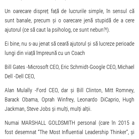
Un oarecare dispreț față de lucrurile simple, în sensul că
sunt banale, precum și o oarecare jenă stupidă de a cere
ajutorul (ce să caut la psiholog, ce sunt nebun?!).
Ei bine, nu s-au jenat să ceară ajutorul și să lucreze perioade
lungi din viață împreună cu un Coach
Bill Gates -Microsoft CEO, Eric Schmidt-Google CEO, Michael
Dell -Dell CEO,
Alan Mulally -Ford CEO, dar și Bill Clinton, Mitt Romney,
Barack Obama, Oprah Winfrey, Leonardo DiCaprio, Hugh
Jackman, Steve Jobs și mulți, mulți alții.
Numai MARSHALL GOLDSMITH personal (care în 2015 a
fost desemnat “The Most Influential Leadership Thinker”, și