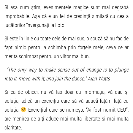
Și așa cum știm, evenimentele magice sunt mai degrabă
improbabile. Așa că e un fel de credință similară cu cea a
jucătorilor înverșunați la Loto.
Și este în linie cu toate cele de mai sus, o scuză să nu fac de
fapt nimic pentru a schimba prin forțele mele, ceva ce ar
merita schimbat pentru un viitor mai bun.
“The only way to make sense out of change is to plunge
into it, move with it, and join the dance.” Alan Watts
Și ca de obicei, nu vă las doar cu informația, vă dau și
soluția, adică un exercițiu care să vă aducă față-n față cu
soluția
Exercițiul care se numește “Ai fost numit CEO”,
are menirea de a-ți aduce mai multă libertate și mai multă
claritate.