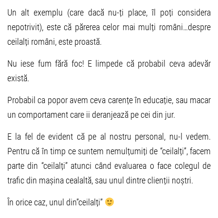
Un alt exemplu (care dacă nu-ți place, îl poți considera
nepotrivit), este că părerea celor mai mulți români…despre
ceilalți români, este proastă.
Nu iese fum fără foc! E limpede că probabil ceva adevăr
există.
Probabil ca popor avem ceva carențe în educație, sau macar
un comportament care ii deranjează pe cei din jur.
E la fel de evident că pe al nostru personal, nu-l vedem.
Pentru că în timp ce suntem nemulțumiți de “ceilalți”, facem
parte din “ceilalți” atunci când evaluarea o face colegul de
trafic din mașina cealaltă, sau unul dintre clienții noștri.
În orice caz, unul din”ceilalți”