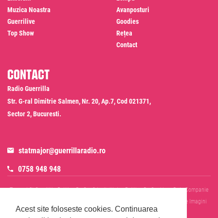
Muzica Noastra
Avanposturi
Guerrilive
Goodies
Top Show
Rețea
Contact
Contact
Radio Guerrilla
Str. G-ral Dimitrie Salmen, Nr. 20, Ap.7, Cod 021371,
Sector 2, Bucuresti.
statmajor@guerrillaradio.ro
0758 948 948
Termeni Si Conditii
Politica De Confidentialitate
Politica De Cookies
Date Companie
RADIO GUERRILLA SRL
Disclaimer SMS & WhatsApp
Informare Prelucrare Imagini
Acest site foloseste cookies.
Continuarea
Evenimente
Cod Deontologic