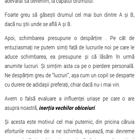
adevărat să devenim, la capătul drumului.
Foarte greu să găsești drumul cel mai bun dintre A și B,
dacă nu știi unde se află A și B.
Apoi, schimbarea presupune o despărțire . Pe cât de
entuziasmați ne putem simți față de lucrurile noi pe care le
aduce schimbarea, ea presupune și că lăsăm în urmă
anumite lucruri. Și simțim asta ca pe o pierdere personală.
Ne despărțim greu de “lucruri”, așa cum un copil se desparte
cu durere de adidașii preferați, chiar dacă nu-i mai vin.
Avem o falsă evaluare a influenței uriașe pe care o are
asupra noastră,
inerția vechilor obiceiuri
.
Și acesta este motivul cel mai puternic, din pricina căruia
eforturile noastre de a ne schimba, eșuează, mai devreme