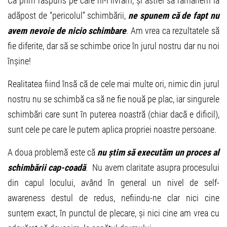
Ca prim răspuns pe care ni-l livrăm, și astfel să rămânem la
adăpost de “pericolul” schimbării,
ne spunem că de fapt nu
avem nevoie de nicio schimbare
. Am vrea ca rezultatele să
fie diferite, dar să se schimbe orice în jurul nostru dar nu noi
înșine!
Realitatea fiind însă că de cele mai multe ori, nimic din jurul
nostru nu se schimbă ca să ne fie nouă pe plac, iar singurele
schimbări care sunt în puterea noastră (chiar dacă e dificil),
sunt cele pe care le putem aplica propriei noastre persoane.
A doua problemă este că
nu știm să executăm un proces al
schimbării cap-coadă
. Nu avem claritate asupra procesului
din capul locului, având în general un nivel de self-
awareness destul de redus, nefiindu-ne clar nici cine
suntem exact, în punctul de plecare, și nici cine am vrea cu