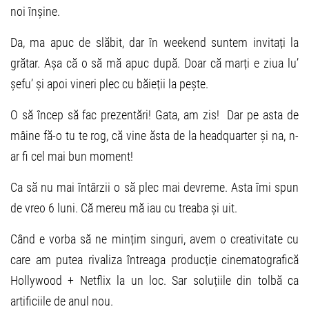
noi înșine.
Da, ma apuc de slăbit, dar în weekend suntem invitați la
grătar. Așa că o să mă apuc după. Doar că marți e ziua lu’
șefu’ și apoi vineri plec cu băieții la pește.
O să încep să fac prezentări! Gata, am zis! Dar pe asta de
mâine fă-o tu te rog, că vine ăsta de la headquarter și na, n-
ar fi cel mai bun moment!
Ca să nu mai întârzii o să plec mai devreme. Asta îmi spun
de vreo 6 luni. Că mereu mă iau cu treaba și uit.
Când e vorba să ne mințim singuri, avem o creativitate cu
care am putea rivaliza întreaga producție cinematografică
Hollywood + Netflix la un loc. Sar soluțiile din tolbă ca
artificiile de anul nou.